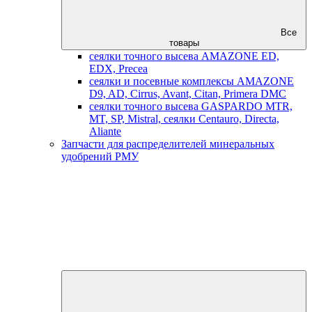
Все
товары
сеялки точного высева AMAZONE ED,
EDX, Precea
сеялки и посевные комплексы AMAZONE
D9, AD, Cirrus, Avant, Citan, Primera DMC
сеялки точного высева GASPARDO MTR,
MT, SP, Mistral, сеялки Centauro, Directa,
Aliante
Запчасти для распределителей минеральных
удобрений РМУ