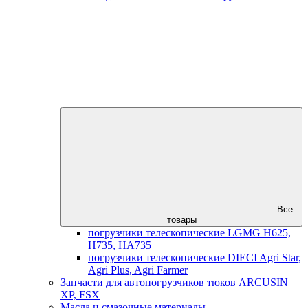
Все
товары
погрузчики телескопические LGMG H625,
H735, HA735
погрузчики телескопические DIECI Agri Star,
Agri Plus, Agri Farmer
Запчасти для автопогрузчиков тюков ARCUSIN
XP, FSX
Масла и смазочные материалы