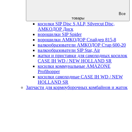
Все
товары
косилки SIP Disc S ALP, Silvercut Disc,
AMKOДОР Диск
ворошилки SIP Spider
ворошилки АМКОДОР Спайдер 815-8
валкообразователи АМКОДОР Стар 600-20
валкообразователи SIP Star, Air
жатки и приставки для самоходных косилок
CASE IH WD / NEW HOLLAND SR
косилки коммунальные AMAZONE
Profihopper
косилки самоходные CASE IH WD / NEW
HOLLAND SR
Запчасти для кормоуборочных комбайнов и жаток