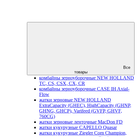
Все
товары
комбайны зерноуборочные NEW HOLLAND
TC, CS, CSX, CX, CR
комбайны зерноуборочные CASE IH Axial-
Flow
жатки зерновые NEW HOLLAND
ExtraCapacity (GHEC), HighCapacity (GHNP,
GHNG, GHCP), Varifeed (GVFP, GHVF,
760CG)
жатки зерновые ленточные MacDon FD
жатки кукурузные CAPELLO Quasar
жатки кукурузные Ziegler Corn Champion,