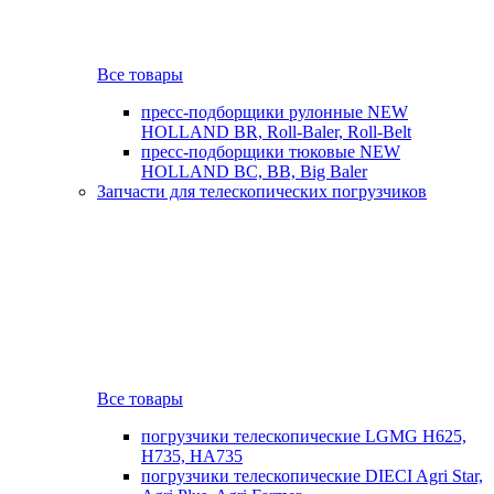
Все товары
пресс-подборщики рулонные NEW
HOLLAND BR, Roll-Baler, Roll-Belt
пресс-подборщики тюковые NEW
HOLLAND BC, BB, Big Baler
Запчасти для телескопических погрузчиков
Все товары
погрузчики телескопические LGMG H625,
H735, HA735
погрузчики телескопические DIECI Agri Star,