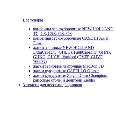
Все товары
комбайны зерноуборочные NEW HOLLAND
TC, CS, CSX, CX, CR
комбайны зерноуборочные CASE IH Axial-
Flow
жатки зерновые NEW HOLLAND
ExtraCapacity (GHEC), HighCapacity (GHNP,
GHNG, GHCP), Varifeed (GVFP, GHVF,
760CG)
жатки зерновые ленточные MacDon FD
жатки кукурузные CAPELLO Quasar
жатки кукурузные Ziegler Corn Champion,
рапсовые столы и делители Ziegler
Запчасти для пресс-подборщиков