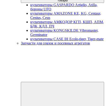
товары
культиваторы GASPARDO Artiglio, Atilla,
бороны UFO
культиваторы AMAZONE KE, KG, Centaur,
Cenius, Ceus
культиваторы АМКОДОР КГП, КШП, АПМ,
БДК, КДЛ, ПЧ
культиваторы KONGSKILDE Vibromaster,
Germinator
культиваторы CASE IH Ecolo-tiger, Tiger-mate
Запчасти для сеялок и посевных агрегатов