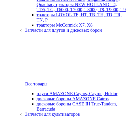
Quadtrac; тракторы NEW HOLLAND T4,
TD5, TG, T6000, T7000, T8000, T8, T9000, T9
тракторы LOVOL TE, HT, TB, TH, TD, TR,
TN, P
тракторы McCormick X7, X8
Запчасти для плугов и дисковых борон
Все товары
плуги AMAZONE Cayros, Cayron, Hektor
дисковые бороны AMAZONE Catros
дисковые бороны CASE IH True-Tandem,
Barracuda
Запчасти для культиваторов