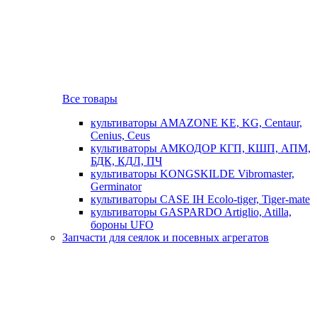
Все товары
культиваторы AMAZONE KE, KG, Centaur,
Cenius, Ceus
культиваторы АМКОДОР КГП, КШП, АПМ,
БДК, КДЛ, ПЧ
культиваторы KONGSKILDE Vibromaster,
Germinator
культиваторы CASE IH Ecolo-tiger, Tiger-mate
культиваторы GASPARDO Artiglio, Atilla,
бороны UFO
Запчасти для сеялок и посевных агрегатов