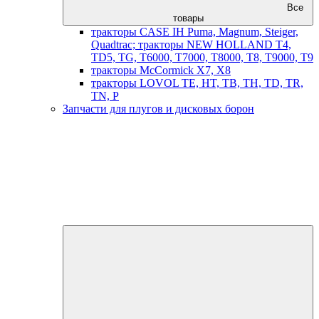
Все
товары
тракторы CASE IH Puma, Magnum, Steiger,
Quadtrac; тракторы NEW HOLLAND T4,
TD5, TG, T6000, T7000, T8000, T8, T9000, T9
тракторы McCormick X7, X8
тракторы LOVOL TE, HT, TB, TH, TD, TR,
TN, P
Запчасти для плугов и дисковых борон