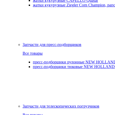
жатки кукурузные CAPELLO Quasar
жатки кукурузные Ziegler Corn Champion, рапс
Запчасти для пресс-подборщиков
Все товары
пресс-подборщики рулонные NEW HOLLAND BR,
пресс-подборщики тюковые NEW HOLLAND B
Запчасти для телескопических погрузчиков
Все товары