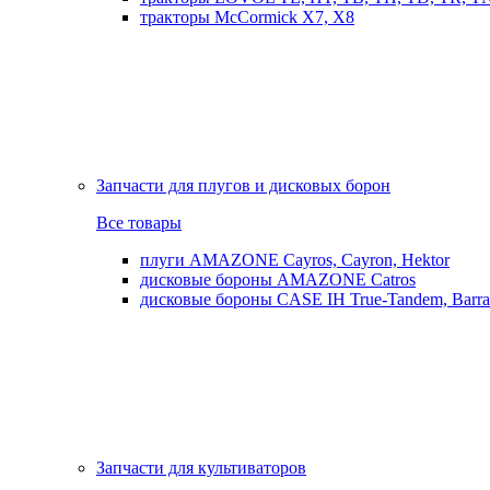
тракторы McCormick X7, X8
Запчасти для плугов и дисковых борон
Все товары
плуги AMAZONE Cayros, Cayron, Hektor
дисковые бороны AMAZONE Catros
дисковые бороны CASE IH True-Tandem, Barra
Запчасти для культиваторов