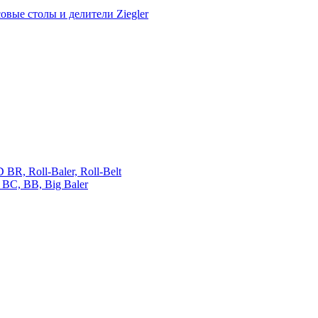
овые столы и делители Ziegler
 Roll-Baler, Roll-Belt
C, BB, Big Baler