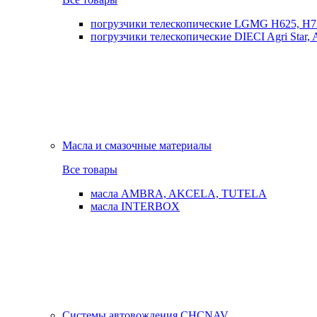
погрузчики телескопические LGMG H625, H7
погрузчики телескопические DIECI Agri Star, Ag
Масла и смазочные материалы
Все товары
масла AMBRA, AKCELA, TUTELA
масла INTERBOX
Системы автовождения CHCNAV