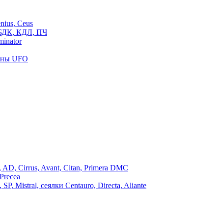
ius, Ceus
БДК, КДЛ, ПЧ
inator
роны UFO
, Cirrus, Avant, Citan, Primera DMC
Precea
Mistral, сеялки Centauro, Directa, Aliante