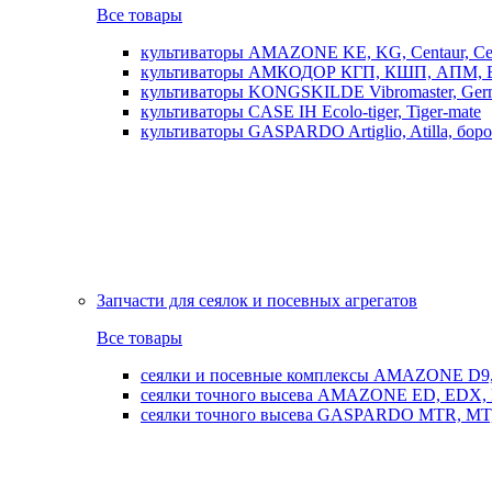
Все товары
культиваторы AMAZONE KE, KG, Centaur, Cen
культиваторы АМКОДОР КГП, КШП, АПМ, 
культиваторы KONGSKILDE Vibromaster, Germ
культиваторы CASE IH Ecolo-tiger, Tiger-mate
культиваторы GASPARDO Artiglio, Atilla, бо
Запчасти для сеялок и посевных агрегатов
Все товары
сеялки и посевные комплексы AMAZONE D9, AD
сеялки точного высева AMAZONE ED, EDX, 
сеялки точного высева GASPARDO MTR, MT, SP, 