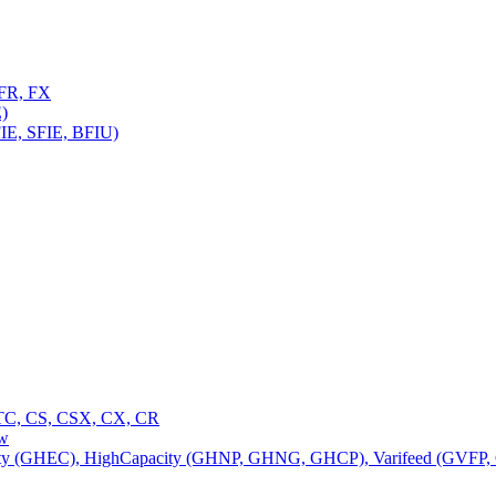
FR, FX
)
E, SFIE, BFIU)
C, CS, CSX, CX, CR
ow
 (GHEC), HighCapacity (GHNP, GHNG, GHCP), Varifeed (GVFP