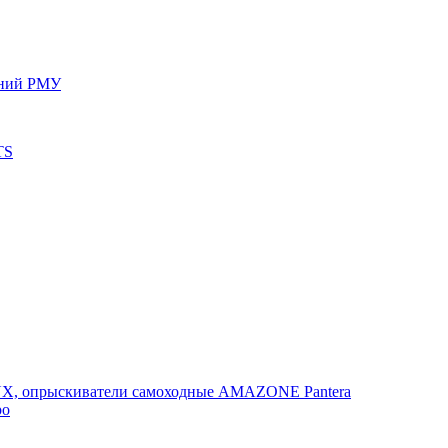
ений РМУ
TS
, опрыскиватели самоходные AMAZONE Pantera
po