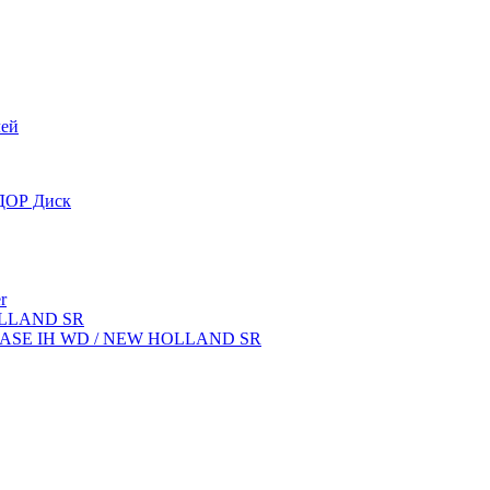
лей
OДОР Диск
r
OLLAND SR
ок CASE IH WD / NEW HOLLAND SR