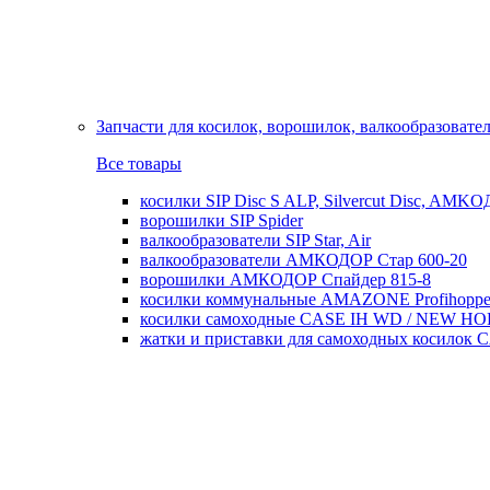
Запчасти для косилок, ворошилок, валкообразовате
Все товары
косилки SIP Disc S ALP, Silvercut Disc, AMK
ворошилки SIP Spider
валкообразователи SIP Star, Air
валкообразователи АМКОДОР Стар 600-20
ворошилки АМКОДОР Спайдер 815-8
косилки коммунальные AMAZONE Profihoppe
косилки самоходные CASE IH WD / NEW H
жатки и приставки для самоходных косил