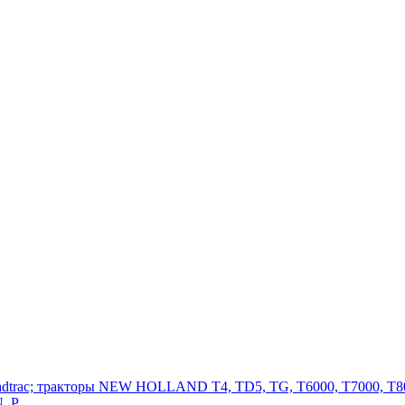
adtrac; тракторы NEW HOLLAND T4, TD5, TG, T6000, T7000, T80
, P