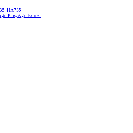
35, HA735
ri Plus, Agri Farmer