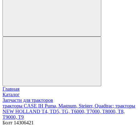
Главная
Каталог
Запчасти для тракторов
тракторы CASE IH Puma, Magnum, Steiger, Quadtrac; тракторы
NEW HOLLAND T4, TD5, TG, T6000, T7000, T8000, T8,
T9000, T9
Болт 14306421