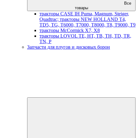
Все
товары
тракторы CASE IH Puma, Magnum, Steiger,
Quadtrac; тракторы NEW HOLLAND T4,
TD5, TG, T6000, T7000, T8000, T8, T9000, T9
тракторы McCormick X7, X8
тракторы LOVOL TE, HT, TB, TH, TD, TR,
TN, P
Запчасти для плугов и дисковых борон