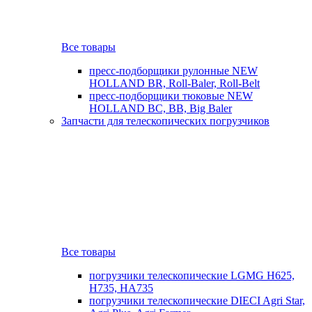
Все товары
пресс-подборщики рулонные NEW
HOLLAND BR, Roll-Baler, Roll-Belt
пресс-подборщики тюковые NEW
HOLLAND BC, BB, Big Baler
Запчасти для телескопических погрузчиков
Все товары
погрузчики телескопические LGMG H625,
H735, HA735
погрузчики телескопические DIECI Agri Star,