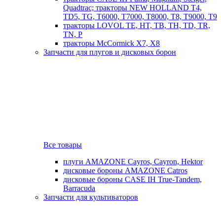
Quadtrac; тракторы NEW HOLLAND T4,
TD5, TG, T6000, T7000, T8000, T8, T9000, T9
тракторы LOVOL TE, HT, TB, TH, TD, TR,
TN, P
тракторы McCormick X7, X8
Запчасти для плугов и дисковых борон
Все товары
плуги AMAZONE Cayros, Cayron, Hektor
дисковые бороны AMAZONE Catros
дисковые бороны CASE IH True-Tandem,
Barracuda
Запчасти для культиваторов