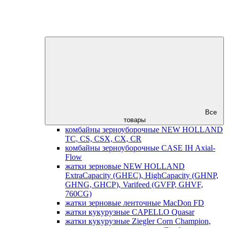
Все
товары
комбайны зерноуборочные NEW HOLLAND
TC, CS, CSX, CX, CR
комбайны зерноуборочные CASE IH Axial-
Flow
жатки зерновые NEW HOLLAND
ExtraCapacity (GHEC), HighCapacity (GHNP,
GHNG, GHCP), Varifeed (GVFP, GHVF,
760CG)
жатки зерновые ленточные MacDon FD
жатки кукурузные CAPELLO Quasar
жатки кукурузные Ziegler Corn Champion,