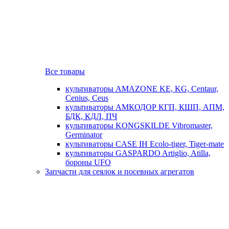
Все товары
культиваторы AMAZONE KE, KG, Centaur,
Cenius, Ceus
культиваторы АМКОДОР КГП, КШП, АПМ,
БДК, КДЛ, ПЧ
культиваторы KONGSKILDE Vibromaster,
Germinator
культиваторы CASE IH Ecolo-tiger, Tiger-mate
культиваторы GASPARDO Artiglio, Atilla,
бороны UFO
Запчасти для сеялок и посевных агрегатов