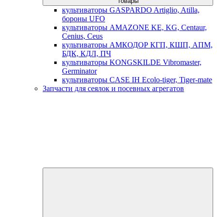
товары
культиваторы GASPARDO Artiglio, Atilla,
бороны UFO
культиваторы AMAZONE KE, KG, Centaur,
Cenius, Ceus
культиваторы АМКОДОР КГП, КШП, АПМ,
БДК, КДЛ, ПЧ
культиваторы KONGSKILDE Vibromaster,
Germinator
культиваторы CASE IH Ecolo-tiger, Tiger-mate
Запчасти для сеялок и посевных агрегатов