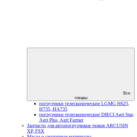
Все
товары
погрузчики телескопические LGMG H625,
H735, HA735
погрузчики телескопические DIECI Agri Star,
Agri Plus, Agri Farmer
Запчасти для автопогрузчиков тюков ARCUSIN
XP, FSX
Масла и смазочные материалы