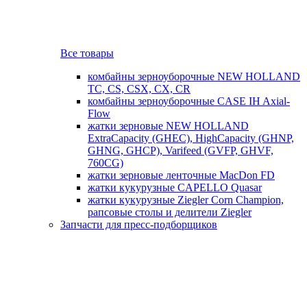
Все товары
комбайны зерноуборочные NEW HOLLAND
TC, CS, CSX, CX, CR
комбайны зерноуборочные CASE IH Axial-
Flow
жатки зерновые NEW HOLLAND
ExtraCapacity (GHEC), HighCapacity (GHNP,
GHNG, GHCP), Varifeed (GVFP, GHVF,
760CG)
жатки зерновые ленточные MacDon FD
жатки кукурузные CAPELLO Quasar
жатки кукурузные Ziegler Corn Champion,
рапсовые столы и делители Ziegler
Запчасти для пресс-подборщиков