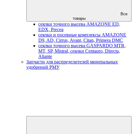
Все
товары
сеялки точного высева AMAZONE ED,
EDX, Precea
сеялки и посевные комплексы AMAZONE
D9, AD, Cirrus, Avant, Citan, Primera DMC
сеялки точного высева GASPARDO MTR,
MT, SP, Mistral, сеялки Centauro, Directa,
Aliante
Запчасти для распределителей минеральных
удобрений РМУ