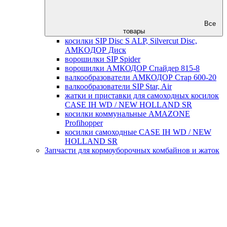
Все
товары
косилки SIP Disc S ALP, Silvercut Disc,
AMKOДОР Диск
ворошилки SIP Spider
ворошилки АМКОДОР Спайдер 815-8
валкообразователи АМКОДОР Стар 600-20
валкообразователи SIP Star, Air
жатки и приставки для самоходных косилок
CASE IH WD / NEW HOLLAND SR
косилки коммунальные AMAZONE
Profihopper
косилки самоходные CASE IH WD / NEW
HOLLAND SR
Запчасти для кормоуборочных комбайнов и жаток