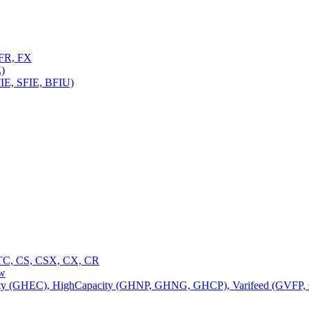
FR, FX
)
E, SFIE, BFIU)
C, CS, CSX, CX, CR
ow
 (GHEC), HighCapacity (GHNP, GHNG, GHCP), Varifeed (GVFP