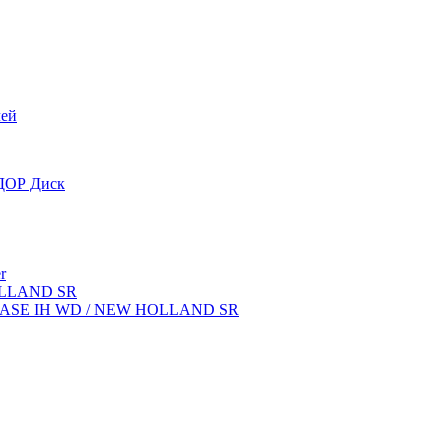
лей
OДОР Диск
r
OLLAND SR
ок CASE IH WD / NEW HOLLAND SR