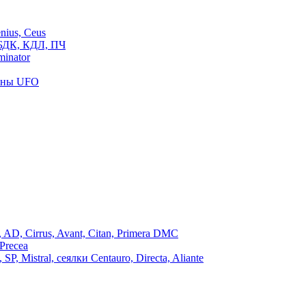
ius, Ceus
БДК, КДЛ, ПЧ
inator
роны UFO
, Cirrus, Avant, Citan, Primera DMC
Precea
Mistral, сеялки Centauro, Directa, Aliante