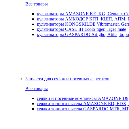
Все товары
культиваторы AMAZONE KE, KG, Centaur, Cen
культиваторы АМКОДОР КГП, КШП, АПМ, 
культиваторы KONGSKILDE Vibromaster, Germ
культиваторы CASE IH Ecolo-tiger, Tiger-mate
культиваторы GASPARDO Artiglio, Atilla, бо
Запчасти для сеялок и посевных агрегатов
Все товары
сеялки и посевные комплексы AMAZONE D9, AD
сеялки точного высева AMAZONE ED, EDX, 
сеялки точного высева GASPARDO MTR, MT, SP, 