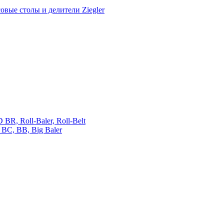
овые столы и делители Ziegler
 Roll-Baler, Roll-Belt
C, BB, Big Baler