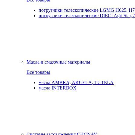
погрузчики телескопические LGMG H625, H7
погрузчики телескопические DIECI Agri Star, Ag
Масла и смазочные материалы
Все товары
масла AMBRA, AKCELA, TUTELA
масла INTERBOX
Системы автовождения CHCNAV