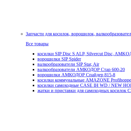
Запчасти для косилок, ворошилок, валкообразовате
Все товары
косилки SIP Disc S ALP, Silvercut Disc, AMK
ворошилки SIP Spider
валкообразователи SIP Star, Air
валкообразователи АМКОДОР Стар 600-20
ворошилки АМКОДОР Спайдер 815-8
косилки коммунальные AMAZONE Profihoppe
косилки самоходные CASE IH WD / NEW H
жатки и приставки для самоходных косил