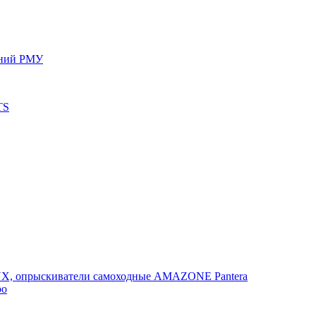
ений РМУ
TS
, опрыскиватели самоходные AMAZONE Pantera
po