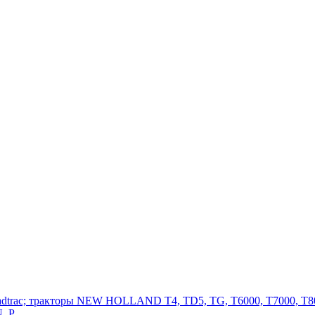
adtrac; тракторы NEW HOLLAND T4, TD5, TG, T6000, T7000, T80
, P