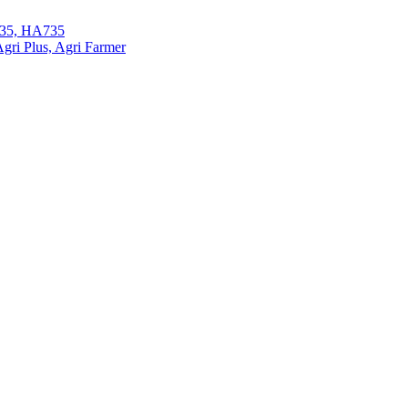
35, HA735
ri Plus, Agri Farmer