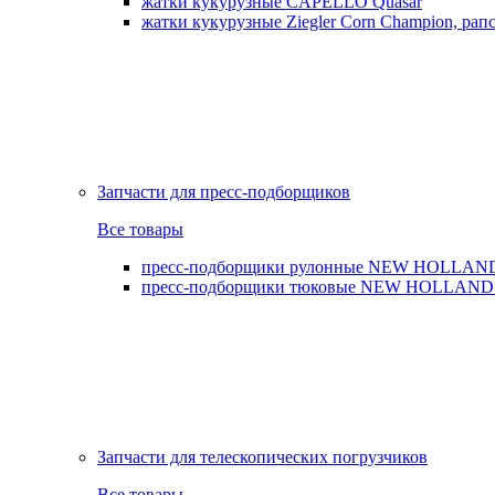
жатки кукурузные CAPELLO Quasar
жатки кукурузные Ziegler Corn Champion, рапс
Запчасти для пресс-подборщиков
Все товары
пресс-подборщики рулонные NEW HOLLAND BR,
пресс-подборщики тюковые NEW HOLLAND B
Запчасти для телескопических погрузчиков
Все товары