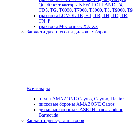
Quadtrac; тракторы NEW HOLLAND T4,
TD5, TG, T6000, T7000, T8000, T8, T9000, T9
тракторы LOVOL TE, HT, TB, TH, TD, TR,
TN, P
тракторы McCormick X7, X8
Запчасти для плугов и дисковых борон
Все товары
плуги AMAZONE Cayros, Cayron, Hektor
дисковые бороны AMAZONE Catros
дисковые бороны CASE IH True-Tandem,
Barracuda
Запчасти для культиваторов