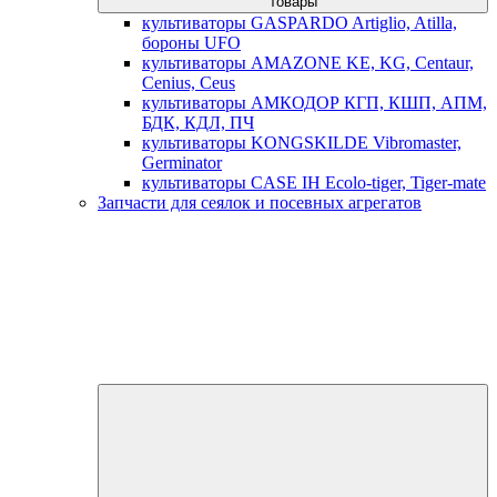
товары
культиваторы GASPARDO Artiglio, Atilla,
бороны UFO
культиваторы AMAZONE KE, KG, Centaur,
Cenius, Ceus
культиваторы АМКОДОР КГП, КШП, АПМ,
БДК, КДЛ, ПЧ
культиваторы KONGSKILDE Vibromaster,
Germinator
культиваторы CASE IH Ecolo-tiger, Tiger-mate
Запчасти для сеялок и посевных агрегатов