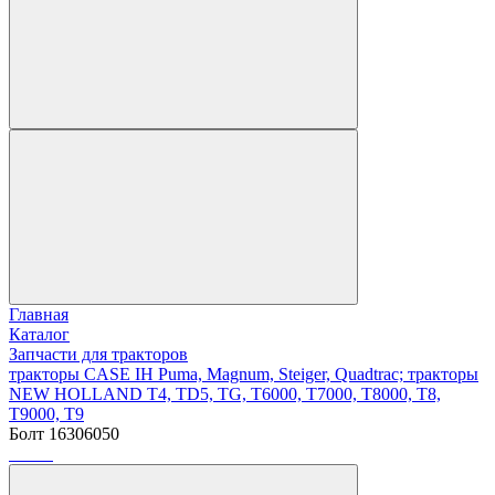
Главная
Каталог
Запчасти для тракторов
тракторы CASE IH Puma, Magnum, Steiger, Quadtrac; тракторы
NEW HOLLAND T4, TD5, TG, T6000, T7000, T8000, T8,
T9000, T9
Болт 16306050