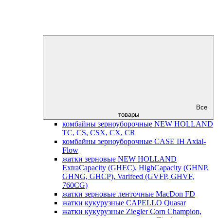
Все
товары
комбайны зерноуборочные NEW HOLLAND
TC, CS, CSX, CX, CR
комбайны зерноуборочные CASE IH Axial-
Flow
жатки зерновые NEW HOLLAND
ExtraCapacity (GHEC), HighCapacity (GHNP,
GHNG, GHCP), Varifeed (GVFP, GHVF,
760CG)
жатки зерновые ленточные MacDon FD
жатки кукурузные CAPELLO Quasar
жатки кукурузные Ziegler Corn Champion,