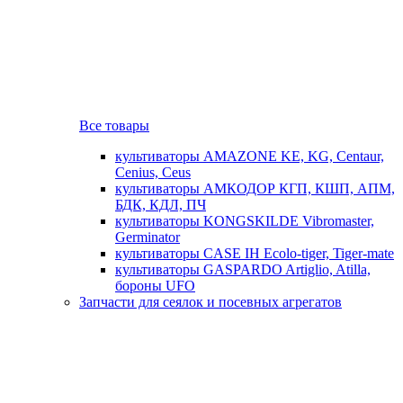
Все товары
культиваторы AMAZONE KE, KG, Centaur,
Cenius, Ceus
культиваторы АМКОДОР КГП, КШП, АПМ,
БДК, КДЛ, ПЧ
культиваторы KONGSKILDE Vibromaster,
Germinator
культиваторы CASE IH Ecolo-tiger, Tiger-mate
культиваторы GASPARDO Artiglio, Atilla,
бороны UFO
Запчасти для сеялок и посевных агрегатов