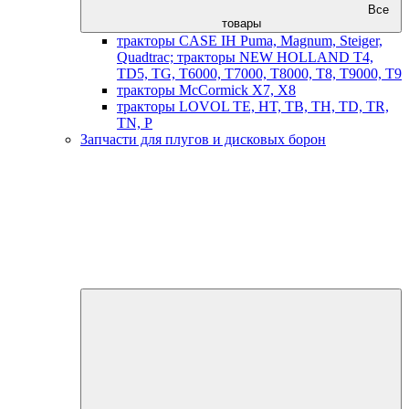
Все
товары
тракторы CASE IH Puma, Magnum, Steiger,
Quadtrac; тракторы NEW HOLLAND T4,
TD5, TG, T6000, T7000, T8000, T8, T9000, T9
тракторы McCormick X7, X8
тракторы LOVOL TE, HT, TB, TH, TD, TR,
TN, P
Запчасти для плугов и дисковых борон