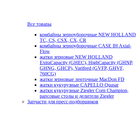
Все товары
комбайны зерноуборочные NEW HOLLAND
TC, CS, CSX, CX, CR
комбайны зерноуборочные CASE IH Axial-
Flow
жатки зерновые NEW HOLLAND
ExtraCapacity (GHEC), HighCapacity (GHNP,
GHNG, GHCP), Varifeed (GVFP, GHVF,
760CG)
жатки зерновые ленточные MacDon FD
жатки кукурузные CAPELLO Quasar
жатки кукурузные Ziegler Corn Champion,
рапсовые столы и делители Ziegler
Запчасти для пресс-подборщиков