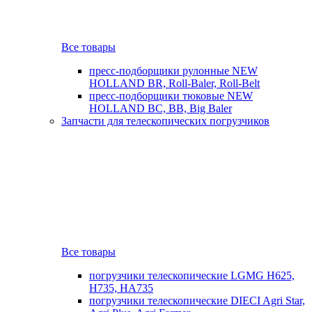
Все товары
пресс-подборщики рулонные NEW
HOLLAND BR, Roll-Baler, Roll-Belt
пресс-подборщики тюковые NEW
HOLLAND BC, BB, Big Baler
Запчасти для телескопических погрузчиков
Все товары
погрузчики телескопические LGMG H625,
H735, HA735
погрузчики телескопические DIECI Agri Star,