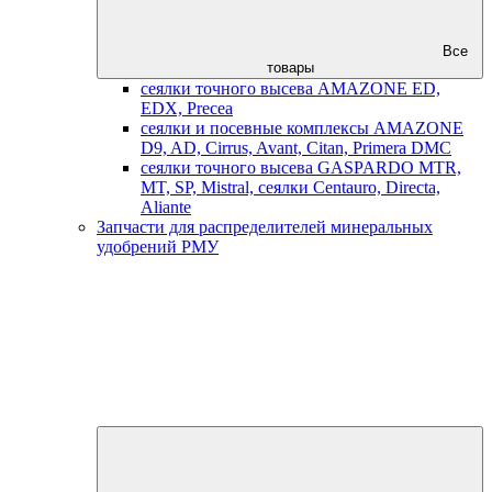
Все
товары
сеялки точного высева AMAZONE ED,
EDX, Precea
сеялки и посевные комплексы AMAZONE
D9, AD, Cirrus, Avant, Citan, Primera DMC
сеялки точного высева GASPARDO MTR,
MT, SP, Mistral, сеялки Centauro, Directa,
Aliante
Запчасти для распределителей минеральных
удобрений РМУ