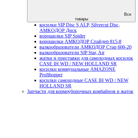
Все
товары
косилки SIP Disc S ALP, Silvercut Disc,
AMKOДОР Диск
ворошилки SIP Spider
ворошилки АМКОДОР Спайдер 815-8
валкообразователи АМКОДОР Стар 600-20
валкообразователи SIP Star, Air
жатки и приставки для самоходных косилок
CASE IH WD / NEW HOLLAND SR
косилки коммунальные AMAZONE
Profihopper
косилки самоходные CASE IH WD / NEW
HOLLAND SR
Запчасти для кормоуборочных комбайнов и жаток