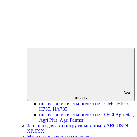
Все
товары
погрузчики телескопические LGMG H625,
H735, HA735
погрузчики телескопические DIECI Agri Star,
Agri Plus, Agri Farmer
Запчасти для автопогрузчиков тюков ARCUSIN
XP, FSX
Масла и смазочные материалы