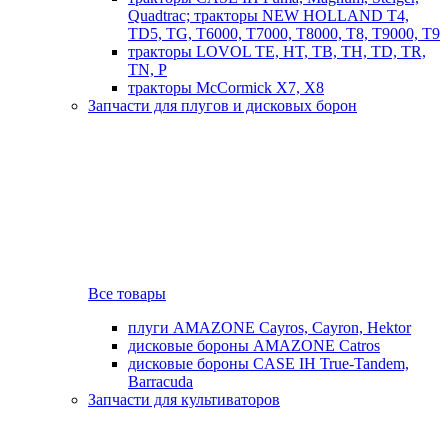
Quadtrac; тракторы NEW HOLLAND T4,
TD5, TG, T6000, T7000, T8000, T8, T9000, T9
тракторы LOVOL TE, HT, TB, TH, TD, TR,
TN, P
тракторы McCormick X7, X8
Запчасти для плугов и дисковых борон
Все товары
плуги AMAZONE Cayros, Cayron, Hektor
дисковые бороны AMAZONE Catros
дисковые бороны CASE IH True-Tandem,
Barracuda
Запчасти для культиваторов