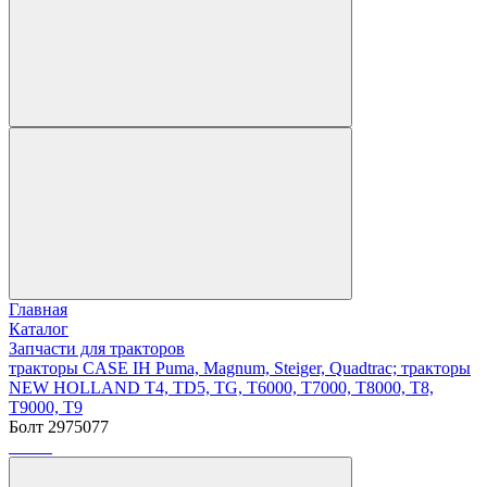
Главная
Каталог
Запчасти для тракторов
тракторы CASE IH Puma, Magnum, Steiger, Quadtrac; тракторы
NEW HOLLAND T4, TD5, TG, T6000, T7000, T8000, T8,
T9000, T9
Болт 2975077