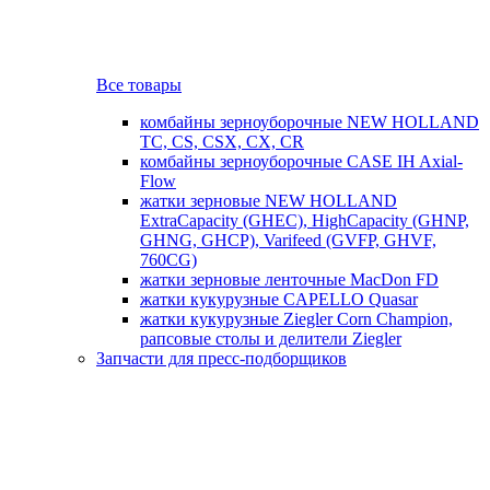
Все товары
комбайны зерноуборочные NEW HOLLAND
TC, CS, CSX, CX, CR
комбайны зерноуборочные CASE IH Axial-
Flow
жатки зерновые NEW HOLLAND
ExtraCapacity (GHEC), HighCapacity (GHNP,
GHNG, GHCP), Varifeed (GVFP, GHVF,
760CG)
жатки зерновые ленточные MacDon FD
жатки кукурузные CAPELLO Quasar
жатки кукурузные Ziegler Corn Champion,
рапсовые столы и делители Ziegler
Запчасти для пресс-подборщиков