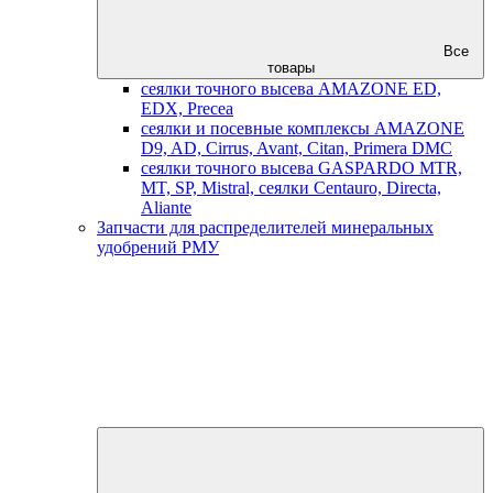
Все
товары
сеялки точного высева AMAZONE ED,
EDX, Precea
сеялки и посевные комплексы AMAZONE
D9, AD, Cirrus, Avant, Citan, Primera DMC
сеялки точного высева GASPARDO MTR,
MT, SP, Mistral, сеялки Centauro, Directa,
Aliante
Запчасти для распределителей минеральных
удобрений РМУ