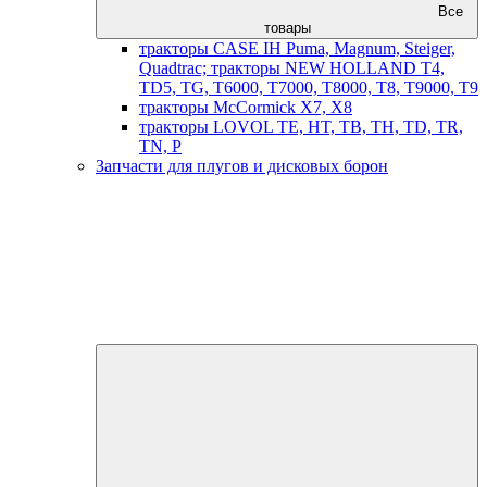
Все
товары
тракторы CASE IH Puma, Magnum, Steiger,
Quadtrac; тракторы NEW HOLLAND T4,
TD5, TG, T6000, T7000, T8000, T8, T9000, T9
тракторы McCormick X7, X8
тракторы LOVOL TE, HT, TB, TH, TD, TR,
TN, P
Запчасти для плугов и дисковых борон