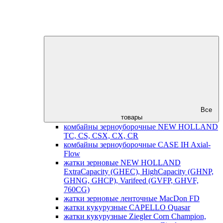
Все
товары
комбайны зерноуборочные NEW HOLLAND
TC, CS, CSX, CX, CR
комбайны зерноуборочные CASE IH Axial-
Flow
жатки зерновые NEW HOLLAND
ExtraCapacity (GHEC), HighCapacity (GHNP,
GHNG, GHCP), Varifeed (GVFP, GHVF,
760CG)
жатки зерновые ленточные MacDon FD
жатки кукурузные CAPELLO Quasar
жатки кукурузные Ziegler Corn Champion,