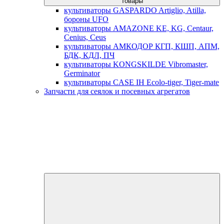
товары
культиваторы GASPARDO Artiglio, Atilla,
бороны UFO
культиваторы AMAZONE KE, KG, Centaur,
Cenius, Ceus
культиваторы АМКОДОР КГП, КШП, АПМ,
БДК, КДЛ, ПЧ
культиваторы KONGSKILDE Vibromaster,
Germinator
культиваторы CASE IH Ecolo-tiger, Tiger-mate
Запчасти для сеялок и посевных агрегатов