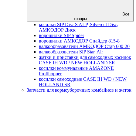
Все
товары
косилки SIP Disc S ALP, Silvercut Disc,
AMKOДОР Диск
ворошилки SIP Spider
ворошилки АМКОДОР Спайдер 815-8
валкообразователи АМКОДОР Стар 600-20
валкообразователи SIP Star, Air
жатки и приставки для самоходных косилок
CASE IH WD / NEW HOLLAND SR
косилки коммунальные AMAZONE
Profihopper
косилки самоходные CASE IH WD / NEW
HOLLAND SR
Запчасти для кормоуборочных комбайнов и жаток