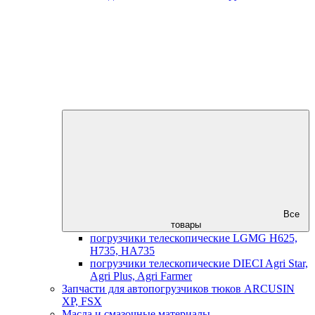
Все
товары
погрузчики телескопические LGMG H625,
H735, HA735
погрузчики телескопические DIECI Agri Star,
Agri Plus, Agri Farmer
Запчасти для автопогрузчиков тюков ARCUSIN
XP, FSX
Масла и смазочные материалы