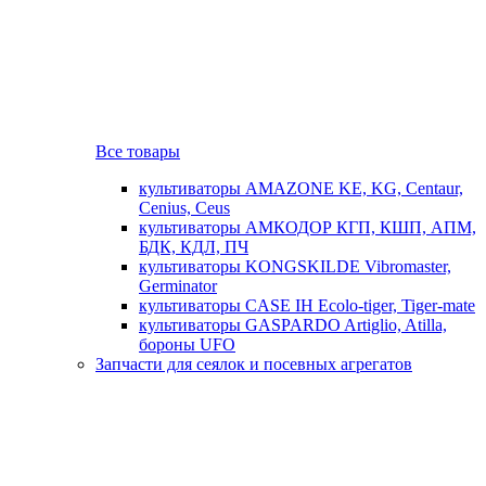
Все товары
культиваторы AMAZONE KE, KG, Centaur,
Cenius, Ceus
культиваторы АМКОДОР КГП, КШП, АПМ,
БДК, КДЛ, ПЧ
культиваторы KONGSKILDE Vibromaster,
Germinator
культиваторы CASE IH Ecolo-tiger, Tiger-mate
культиваторы GASPARDO Artiglio, Atilla,
бороны UFO
Запчасти для сеялок и посевных агрегатов