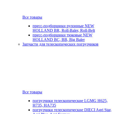
Все товары
пресс-подборщики рулонные NEW
HOLLAND BR, Roll-Baler, Roll-Belt
пресс-подборщики тюковые NEW
HOLLAND BC, BB, Big Baler
Запчасти для телескопических погрузчиков
Все товары
погрузчики телескопические LGMG H625,
H735, HA735
погрузчики телескопические DIECI Agri Star,