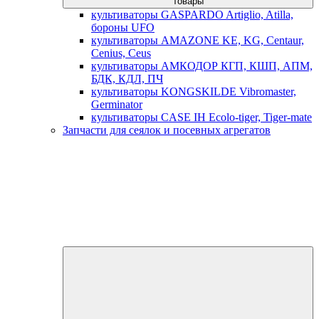
товары
культиваторы GASPARDO Artiglio, Atilla,
бороны UFO
культиваторы AMAZONE KE, KG, Centaur,
Cenius, Ceus
культиваторы АМКОДОР КГП, КШП, АПМ,
БДК, КДЛ, ПЧ
культиваторы KONGSKILDE Vibromaster,
Germinator
культиваторы CASE IH Ecolo-tiger, Tiger-mate
Запчасти для сеялок и посевных агрегатов