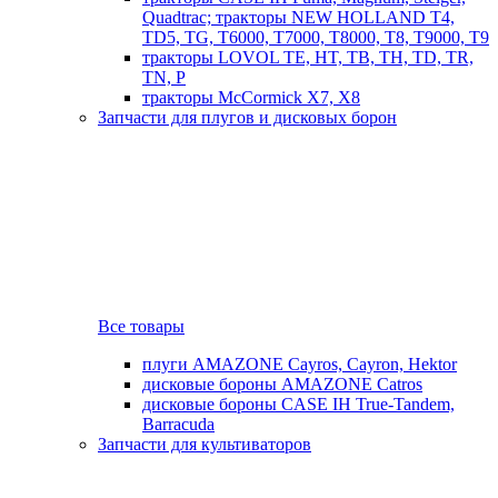
Quadtrac; тракторы NEW HOLLAND T4,
TD5, TG, T6000, T7000, T8000, T8, T9000, T9
тракторы LOVOL TE, HT, TB, TH, TD, TR,
TN, P
тракторы McCormick X7, X8
Запчасти для плугов и дисковых борон
Все товары
плуги AMAZONE Cayros, Cayron, Hektor
дисковые бороны AMAZONE Catros
дисковые бороны CASE IH True-Tandem,
Barracuda
Запчасти для культиваторов