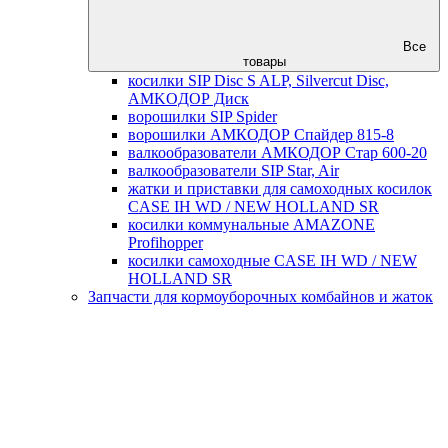
Все
товары
косилки SIP Disc S ALP, Silvercut Disc,
AMKOДОР Диск
ворошилки SIP Spider
ворошилки АМКОДОР Спайдер 815-8
валкообразователи АМКОДОР Стар 600-20
валкообразователи SIP Star, Air
жатки и приставки для самоходных косилок
CASE IH WD / NEW HOLLAND SR
косилки коммунальные AMAZONE
Profihopper
косилки самоходные CASE IH WD / NEW
HOLLAND SR
Запчасти для кормоуборочных комбайнов и жаток