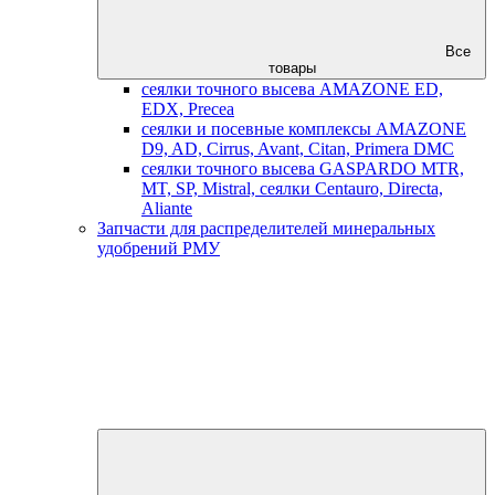
Все
товары
сеялки точного высева AMAZONE ED,
EDX, Precea
сеялки и посевные комплексы AMAZONE
D9, AD, Cirrus, Avant, Citan, Primera DMC
сеялки точного высева GASPARDO MTR,
MT, SP, Mistral, сеялки Centauro, Directa,
Aliante
Запчасти для распределителей минеральных
удобрений РМУ