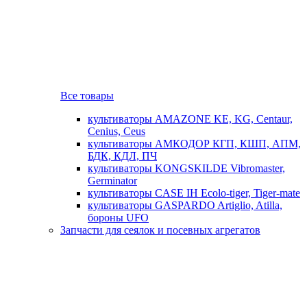
Все товары
культиваторы AMAZONE KE, KG, Centaur,
Cenius, Ceus
культиваторы АМКОДОР КГП, КШП, АПМ,
БДК, КДЛ, ПЧ
культиваторы KONGSKILDE Vibromaster,
Germinator
культиваторы CASE IH Ecolo-tiger, Tiger-mate
культиваторы GASPARDO Artiglio, Atilla,
бороны UFO
Запчасти для сеялок и посевных агрегатов