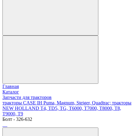
Главная
Каталог
Запчасти для тракторов
тракторы CASE IH Puma, Magnum, Steiger, Quadtrac; тракторы
NEW HOLLAND T4, TD5, TG, T6000, T7000, T8000, T8,
T9000, T9
Болт - 326-632