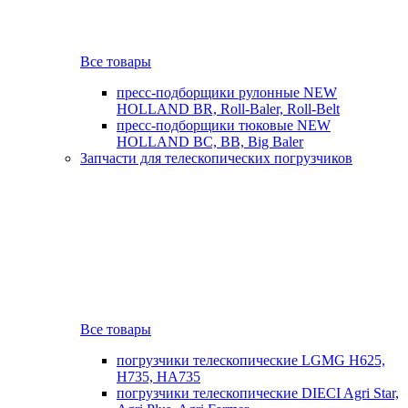
Все товары
пресс-подборщики рулонные NEW
HOLLAND BR, Roll-Baler, Roll-Belt
пресс-подборщики тюковые NEW
HOLLAND BC, BB, Big Baler
Запчасти для телескопических погрузчиков
Все товары
погрузчики телескопические LGMG H625,
H735, HA735
погрузчики телескопические DIECI Agri Star,