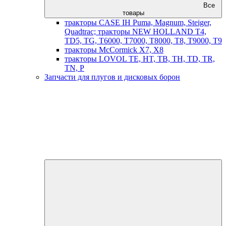
Все
товары
тракторы CASE IH Puma, Magnum, Steiger,
Quadtrac; тракторы NEW HOLLAND T4,
TD5, TG, T6000, T7000, T8000, T8, T9000, T9
тракторы McCormick X7, X8
тракторы LOVOL TE, HT, TB, TH, TD, TR,
TN, P
Запчасти для плугов и дисковых борон