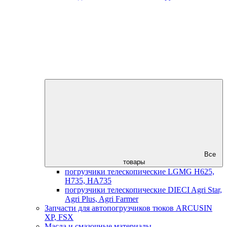
Все
товары
погрузчики телескопические LGMG H625,
H735, HA735
погрузчики телескопические DIECI Agri Star,
Agri Plus, Agri Farmer
Запчасти для автопогрузчиков тюков ARCUSIN
XP, FSX
Масла и смазочные материалы