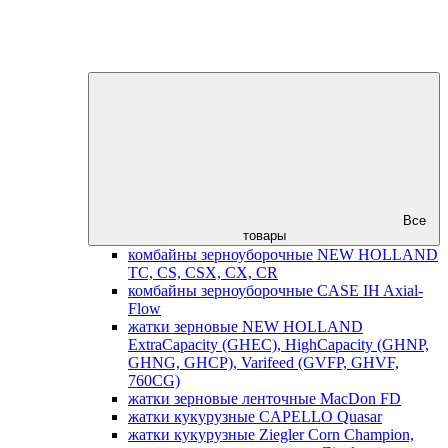
Все
товары
комбайны зерноуборочные NEW HOLLAND
TC, CS, CSX, CX, CR
комбайны зерноуборочные CASE IH Axial-
Flow
жатки зерновые NEW HOLLAND
ExtraCapacity (GHEC), HighCapacity (GHNP,
GHNG, GHCP), Varifeed (GVFP, GHVF,
760CG)
жатки зерновые ленточные MacDon FD
жатки кукурузные CAPELLO Quasar
жатки кукурузные Ziegler Corn Champion,