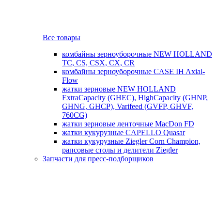
Все товары
комбайны зерноуборочные NEW HOLLAND
TC, CS, CSX, CX, CR
комбайны зерноуборочные CASE IH Axial-
Flow
жатки зерновые NEW HOLLAND
ExtraCapacity (GHEC), HighCapacity (GHNP,
GHNG, GHCP), Varifeed (GVFP, GHVF,
760CG)
жатки зерновые ленточные MacDon FD
жатки кукурузные CAPELLO Quasar
жатки кукурузные Ziegler Corn Champion,
рапсовые столы и делители Ziegler
Запчасти для пресс-подборщиков