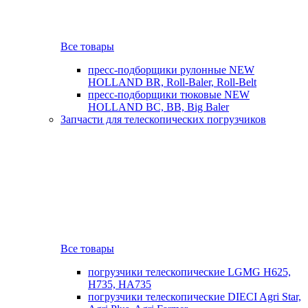
Все товары
пресс-подборщики рулонные NEW
HOLLAND BR, Roll-Baler, Roll-Belt
пресс-подборщики тюковые NEW
HOLLAND BC, BB, Big Baler
Запчасти для телескопических погрузчиков
Все товары
погрузчики телескопические LGMG H625,
H735, HA735
погрузчики телескопические DIECI Agri Star,