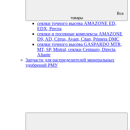
Все
товары
сеялки точного высева AMAZONE ED,
EDX, Precea
сеялки и посевные комплексы AMAZONE
D9, AD, Cirrus, Avant, Citan, Primera DMC
сеялки точного высева GASPARDO MTR,
MT, SP, Mistral, сеялки Centauro, Directa,
Aliante
Запчасти для распределителей минеральных
удобрений РМУ