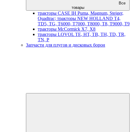
Все
товары
тракторы CASE IH Puma, Magnum, Steiger,
Quadtrac; тракторы NEW HOLLAND T4,
TD5, TG, T6000, T7000, T8000, T8, T9000, T9
тракторы McCormick X7, X8
тракторы LOVOL TE, HT, TB, TH, TD, TR,
TN, P
Запчасти для плугов и дисковых борон