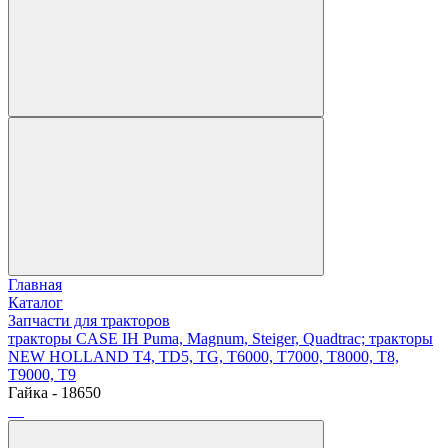
Главная
Каталог
Запчасти для тракторов
тракторы CASE IH Puma, Magnum, Steiger, Quadtrac; тракторы
NEW HOLLAND T4, TD5, TG, T6000, T7000, T8000, T8,
T9000, T9
Гайка - 18650