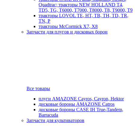
Quadtrac; тракторы NEW HOLLAND T4,
TD5, TG, T6000, T7000, T8000, T8, T9000, T9
тракторы LOVOL TE, HT, TB, TH, TD, TR,
TN, P
тракторы McCormick X7, X8
Запчасти для плугов и дисковых борон
Все товары
плуги AMAZONE Cayros, Cayron, Hektor
дисковые бороны AMAZONE Catros
дисковые бороны CASE IH True-Tandem,
Barracuda
Запчасти для культиваторов