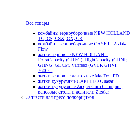
Все товары
комбайны зерноуборочные NEW HOLLAND
TC, CS, CSX, CX, CR
комбайны зерноуборочные CASE IH Axial-
Flow
жатки зерновые NEW HOLLAND
ExtraCapacity (GHEC), HighCapacity (GHNP,
GHNG, GHCP), Varifeed (GVFP, GHVF,
760CG)
жатки зерновые ленточные MacDon FD
жатки кукурузные CAPELLO Quasar
жатки кукурузные Ziegler Corn Champion,
рапсовые столы и делители Ziegler
Запчасти для пресс-подборщиков