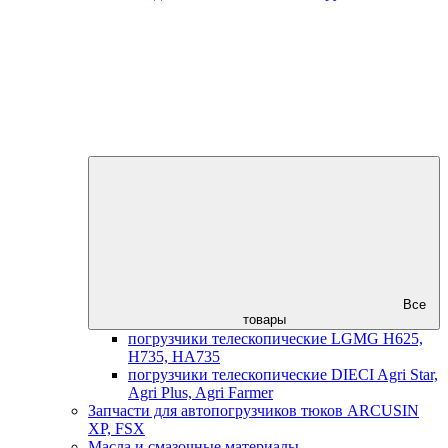
Все
товары
погрузчики телескопические LGMG H625,
H735, HA735
погрузчики телескопические DIECI Agri Star,
Agri Plus, Agri Farmer
Запчасти для автопогрузчиков тюков ARCUSIN
XP, FSX
Масла и смазочные материалы