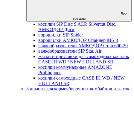
Все
товары
косилки SIP Disc S ALP, Silvercut Disc,
AMKOДОР Диск
ворошилки SIP Spider
ворошилки АМКОДОР Спайдер 815-8
валкообразователи АМКОДОР Стар 600-20
валкообразователи SIP Star, Air
жатки и приставки для самоходных косилок
CASE IH WD / NEW HOLLAND SR
косилки коммунальные AMAZONE
Profihopper
косилки самоходные CASE IH WD / NEW
HOLLAND SR
Запчасти для кормоуборочных комбайнов и жаток