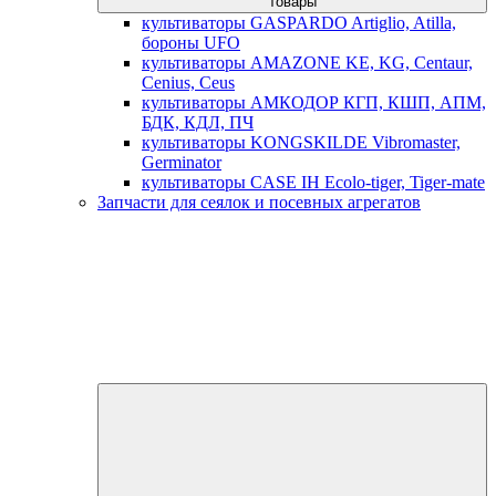
товары
культиваторы GASPARDO Artiglio, Atilla,
бороны UFO
культиваторы AMAZONE KE, KG, Centaur,
Cenius, Ceus
культиваторы АМКОДОР КГП, КШП, АПМ,
БДК, КДЛ, ПЧ
культиваторы KONGSKILDE Vibromaster,
Germinator
культиваторы CASE IH Ecolo-tiger, Tiger-mate
Запчасти для сеялок и посевных агрегатов