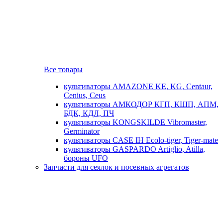
Все товары
культиваторы AMAZONE KE, KG, Centaur,
Cenius, Ceus
культиваторы АМКОДОР КГП, КШП, АПМ,
БДК, КДЛ, ПЧ
культиваторы KONGSKILDE Vibromaster,
Germinator
культиваторы CASE IH Ecolo-tiger, Tiger-mate
культиваторы GASPARDO Artiglio, Atilla,
бороны UFO
Запчасти для сеялок и посевных агрегатов