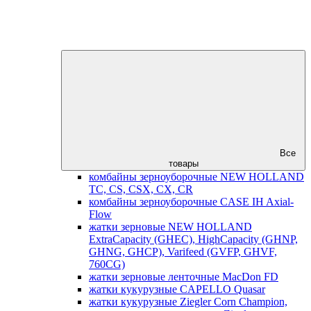
Все
товары
комбайны зерноуборочные NEW HOLLAND
TC, CS, CSX, CX, CR
комбайны зерноуборочные CASE IH Axial-
Flow
жатки зерновые NEW HOLLAND
ExtraCapacity (GHEC), HighCapacity (GHNP,
GHNG, GHCP), Varifeed (GVFP, GHVF,
760CG)
жатки зерновые ленточные MacDon FD
жатки кукурузные CAPELLO Quasar
жатки кукурузные Ziegler Corn Champion,