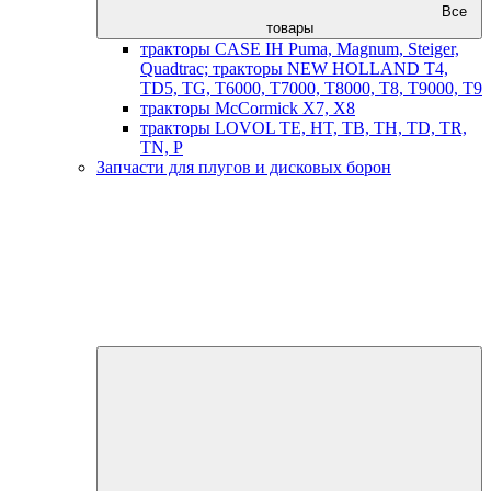
Все
товары
тракторы CASE IH Puma, Magnum, Steiger,
Quadtrac; тракторы NEW HOLLAND T4,
TD5, TG, T6000, T7000, T8000, T8, T9000, T9
тракторы McCormick X7, X8
тракторы LOVOL TE, HT, TB, TH, TD, TR,
TN, P
Запчасти для плугов и дисковых борон