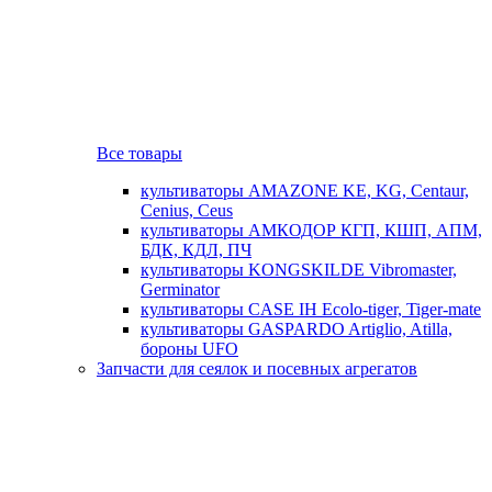
Все товары
культиваторы AMAZONE KE, KG, Centaur,
Cenius, Ceus
культиваторы АМКОДОР КГП, КШП, АПМ,
БДК, КДЛ, ПЧ
культиваторы KONGSKILDE Vibromaster,
Germinator
культиваторы CASE IH Ecolo-tiger, Tiger-mate
культиваторы GASPARDO Artiglio, Atilla,
бороны UFO
Запчасти для сеялок и посевных агрегатов