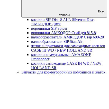
Все
товары
косилки SIP Disc S ALP, Silvercut Disc,
AMKOДОР Диск
ворошилки SIP Spider
ворошилки АМКОДОР Спайдер 815-8
валкообразователи АМКОДОР Стар 600-20
валкообразователи SIP Star, Air
жатки и приставки для самоходных косилок
CASE IH WD / NEW HOLLAND SR
косилки коммунальные AMAZONE
Profihopper
косилки самоходные CASE IH WD / NEW
HOLLAND SR
Запчасти для кормоуборочных комбайнов и жаток