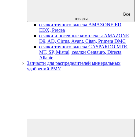
Все
товары
сеялки точного высева AMAZONE ED,
EDX, Precea
сеялки и посевные комплексы AMAZONE
D9, AD, Cirrus, Avant, Citan, Primera DMC
сеялки точного высева GASPARDO MTR,
MT, SP, Mistral, сеялки Centauro, Directa,
Aliante
Запчасти для распределителей минеральных
удобрений РМУ