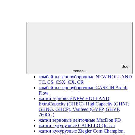
Все
товары
комбайны зерноуборочные NEW HOLLAND
TC, CS, CSX, CX, CR
комбайны зерноуборочные CASE IH Axial-
Flow
жатки зерновые NEW HOLLAND
ExtraCapacity (GHEC), HighCapacity (GHNP,
GHNG, GHCP), Varifeed (GVFP, GHVF,
760CG)
жатки зерновые ленточные MacDon FD
жатки кукурузные CAPELLO Quasar
жатки кукурузные Ziegler Corn Champion,