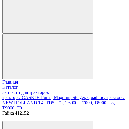
Главная
Каталог
Запчасти для тракторов
тракторы CASE IH Puma, Magnum, Steiger, Quadtrac; тракторы
NEW HOLLAND T4, TD5, TG, T6000, T7000, T8000, T8,
T9000, T9
Гайка 412152