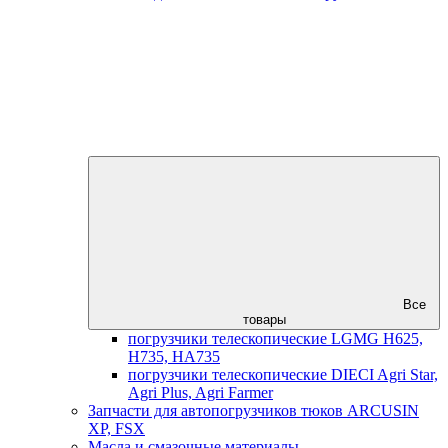
Все
товары
погрузчики телескопические LGMG H625,
H735, HA735
погрузчики телескопические DIECI Agri Star,
Agri Plus, Agri Farmer
Запчасти для автопогрузчиков тюков ARCUSIN
XP, FSX
Масла и смазочные материалы