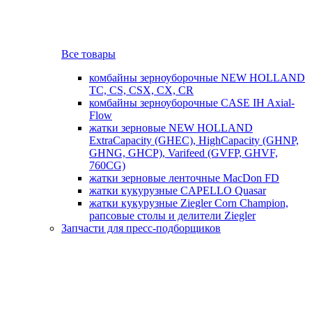
Все товары
комбайны зерноуборочные NEW HOLLAND
TC, CS, CSX, CX, CR
комбайны зерноуборочные CASE IH Axial-
Flow
жатки зерновые NEW HOLLAND
ExtraCapacity (GHEC), HighCapacity (GHNP,
GHNG, GHCP), Varifeed (GVFP, GHVF,
760CG)
жатки зерновые ленточные MacDon FD
жатки кукурузные CAPELLO Quasar
жатки кукурузные Ziegler Corn Champion,
рапсовые столы и делители Ziegler
Запчасти для пресс-подборщиков