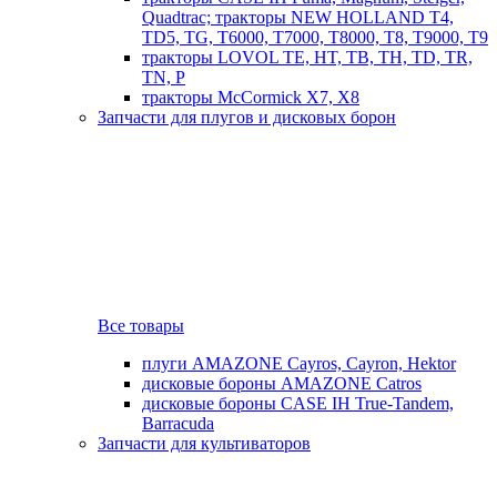
Quadtrac; тракторы NEW HOLLAND T4,
TD5, TG, T6000, T7000, T8000, T8, T9000, T9
тракторы LOVOL TE, HT, TB, TH, TD, TR,
TN, P
тракторы McCormick X7, X8
Запчасти для плугов и дисковых борон
Все товары
плуги AMAZONE Cayros, Cayron, Hektor
дисковые бороны AMAZONE Catros
дисковые бороны CASE IH True-Tandem,
Barracuda
Запчасти для культиваторов