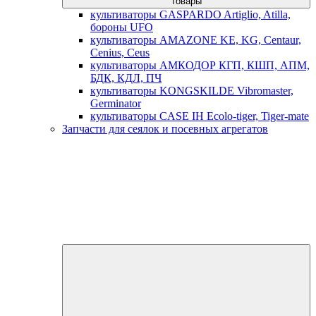
товары
культиваторы GASPARDO Artiglio, Atilla,
бороны UFO
культиваторы AMAZONE KE, KG, Centaur,
Cenius, Ceus
культиваторы АМКОДОР КГП, КШП, АПМ,
БДК, КДЛ, ПЧ
культиваторы KONGSKILDE Vibromaster,
Germinator
культиваторы CASE IH Ecolo-tiger, Tiger-mate
Запчасти для сеялок и посевных агрегатов