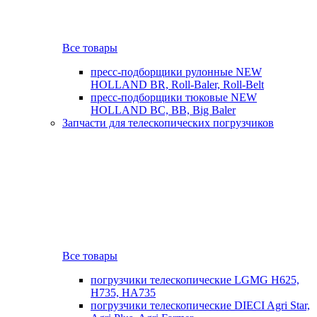
Все товары
пресс-подборщики рулонные NEW
HOLLAND BR, Roll-Baler, Roll-Belt
пресс-подборщики тюковые NEW
HOLLAND BC, BB, Big Baler
Запчасти для телескопических погрузчиков
Все товары
погрузчики телескопические LGMG H625,
H735, HA735
погрузчики телескопические DIECI Agri Star,