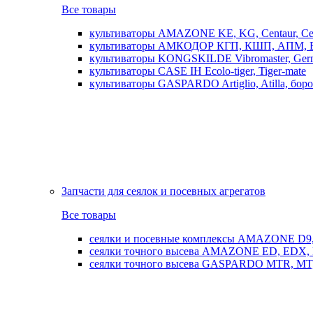
Все товары
культиваторы AMAZONE KE, KG, Centaur, Cen
культиваторы АМКОДОР КГП, КШП, АПМ, 
культиваторы KONGSKILDE Vibromaster, Germ
культиваторы CASE IH Ecolo-tiger, Tiger-mate
культиваторы GASPARDO Artiglio, Atilla, бо
Запчасти для сеялок и посевных агрегатов
Все товары
сеялки и посевные комплексы AMAZONE D9, AD
сеялки точного высева AMAZONE ED, EDX, 
сеялки точного высева GASPARDO MTR, MT, SP, 