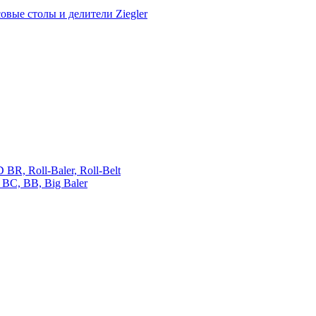
овые столы и делители Ziegler
 Roll-Baler, Roll-Belt
C, BB, Big Baler