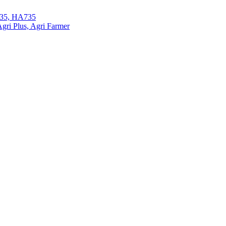
35, HA735
ri Plus, Agri Farmer