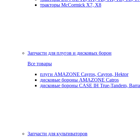
тракторы McCormick X7, X8
Запчасти для плугов и дисковых борон
Все товары
плуги AMAZONE Cayros, Cayron, Hektor
дисковые бороны AMAZONE Catros
дисковые бороны CASE IH True-Tandem, Barra
Запчасти для культиваторов