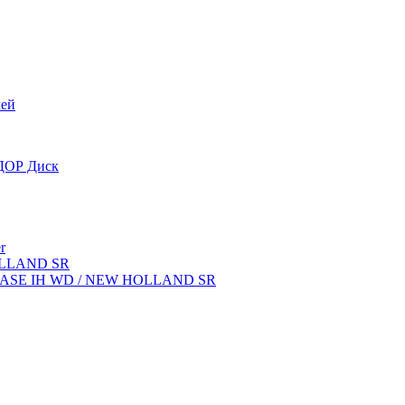
лей
OДОР Диск
r
OLLAND SR
ок CASE IH WD / NEW HOLLAND SR