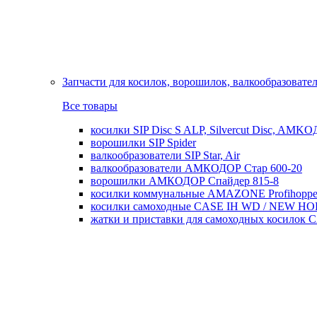
Запчасти для косилок, ворошилок, валкообразовате
Все товары
косилки SIP Disc S ALP, Silvercut Disc, AMK
ворошилки SIP Spider
валкообразователи SIP Star, Air
валкообразователи АМКОДОР Стар 600-20
ворошилки АМКОДОР Спайдер 815-8
косилки коммунальные AMAZONE Profihoppe
косилки самоходные CASE IH WD / NEW H
жатки и приставки для самоходных косил