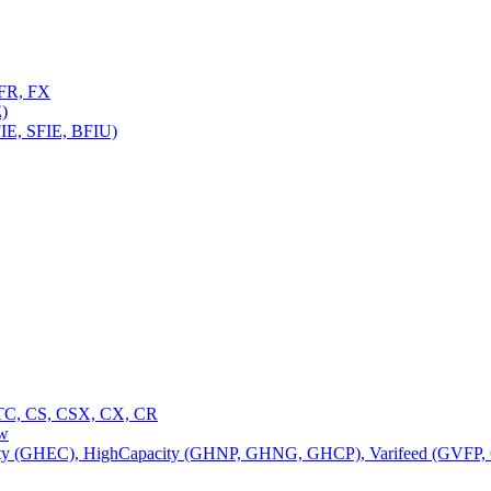
FR, FX
)
E, SFIE, BFIU)
C, CS, CSX, CX, CR
ow
 (GHEC), HighCapacity (GHNP, GHNG, GHCP), Varifeed (GVFP