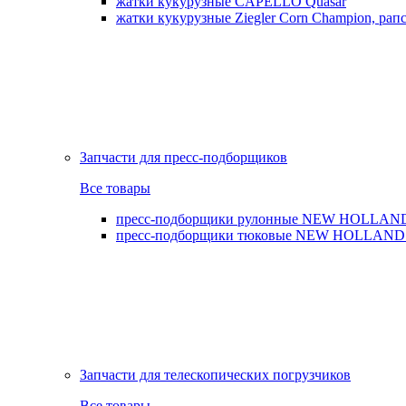
жатки кукурузные CAPELLO Quasar
жатки кукурузные Ziegler Corn Champion, рапс
Запчасти для пресс-подборщиков
Все товары
пресс-подборщики рулонные NEW HOLLAND BR,
пресс-подборщики тюковые NEW HOLLAND B
Запчасти для телескопических погрузчиков
Все товары