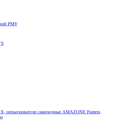
ений РМУ
TS
, опрыскиватели самоходные AMAZONE Pantera
po