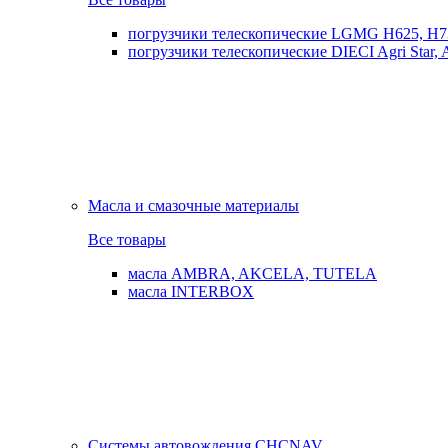
погрузчики телескопические LGMG H625, H7
погрузчики телескопические DIECI Agri Star, Ag
Масла и смазочные материалы
Все товары
масла AMBRA, AKCELA, TUTELA
масла INTERBOX
Системы автовождения CHCNAV