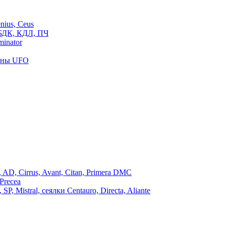
ius, Ceus
БДК, КДЛ, ПЧ
inator
роны UFO
, Cirrus, Avant, Citan, Primera DMC
Precea
Mistral, сеялки Centauro, Directa, Aliante