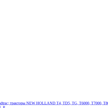
adtrac; тракторы NEW HOLLAND T4, TD5, TG, T6000, T7000, T80
, P