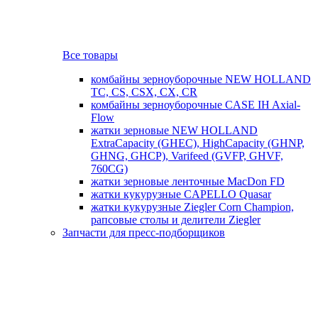
Все товары
комбайны зерноуборочные NEW HOLLAND
TC, CS, CSX, CX, CR
комбайны зерноуборочные CASE IH Axial-
Flow
жатки зерновые NEW HOLLAND
ExtraCapacity (GHEC), HighCapacity (GHNP,
GHNG, GHCP), Varifeed (GVFP, GHVF,
760CG)
жатки зерновые ленточные MacDon FD
жатки кукурузные CAPELLO Quasar
жатки кукурузные Ziegler Corn Champion,
рапсовые столы и делители Ziegler
Запчасти для пресс-подборщиков