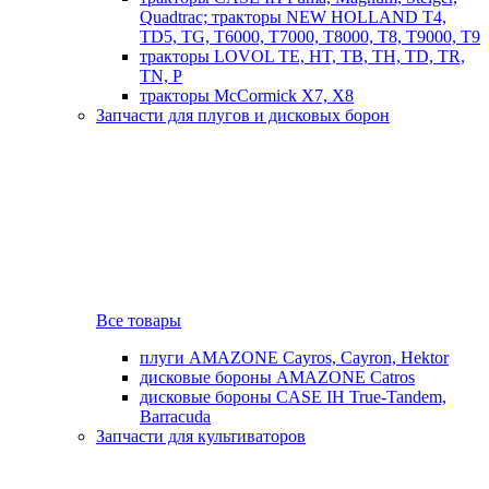
Quadtrac; тракторы NEW HOLLAND T4,
TD5, TG, T6000, T7000, T8000, T8, T9000, T9
тракторы LOVOL TE, HT, TB, TH, TD, TR,
TN, P
тракторы McCormick X7, X8
Запчасти для плугов и дисковых борон
Все товары
плуги AMAZONE Cayros, Cayron, Hektor
дисковые бороны AMAZONE Catros
дисковые бороны CASE IH True-Tandem,
Barracuda
Запчасти для культиваторов