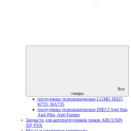
Все
товары
погрузчики телескопические LGMG H625,
H735, HA735
погрузчики телескопические DIECI Agri Star,
Agri Plus, Agri Farmer
Запчасти для автопогрузчиков тюков ARCUSIN
XP, FSX
Масла и смазочные материалы