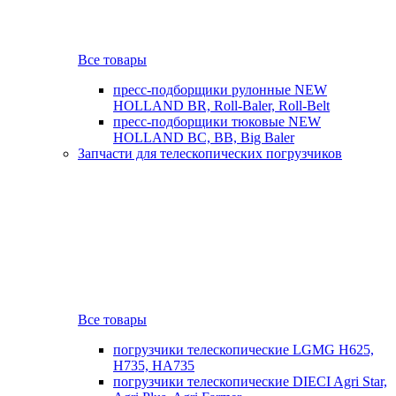
Все товары
пресс-подборщики рулонные NEW
HOLLAND BR, Roll-Baler, Roll-Belt
пресс-подборщики тюковые NEW
HOLLAND BC, BB, Big Baler
Запчасти для телескопических погрузчиков
Все товары
погрузчики телескопические LGMG H625,
H735, HA735
погрузчики телескопические DIECI Agri Star,