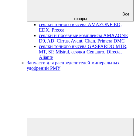
Все
товары
сеялки точного высева AMAZONE ED,
EDX, Precea
сеялки и посевные комплексы AMAZONE
D9, AD, Cirrus, Avant, Citan, Primera DMC
сеялки точного высева GASPARDO MTR,
MT, SP, Mistral, сеялки Centauro, Directa,
Aliante
Запчасти для распределителей минеральных
удобрений РМУ