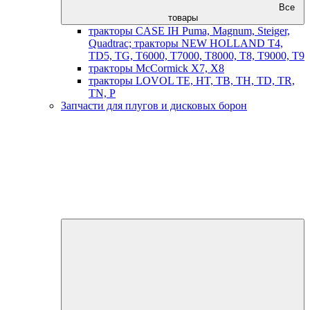
Все
товары
тракторы CASE IH Puma, Magnum, Steiger,
Quadtrac; тракторы NEW HOLLAND T4,
TD5, TG, T6000, T7000, T8000, T8, T9000, T9
тракторы McCormick X7, X8
тракторы LOVOL TE, HT, TB, TH, TD, TR,
TN, P
Запчасти для плугов и дисковых борон