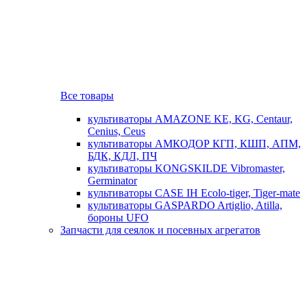
Все товары
культиваторы AMAZONE KE, KG, Centaur,
Cenius, Ceus
культиваторы АМКОДОР КГП, КШП, АПМ,
БДК, КДЛ, ПЧ
культиваторы KONGSKILDE Vibromaster,
Germinator
культиваторы CASE IH Ecolo-tiger, Tiger-mate
культиваторы GASPARDO Artiglio, Atilla,
бороны UFO
Запчасти для сеялок и посевных агрегатов