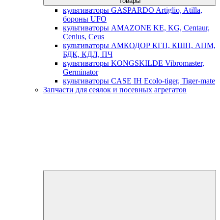
товары
культиваторы GASPARDO Artiglio, Atilla,
бороны UFO
культиваторы AMAZONE KE, KG, Centaur,
Cenius, Ceus
культиваторы АМКОДОР КГП, КШП, АПМ,
БДК, КДЛ, ПЧ
культиваторы KONGSKILDE Vibromaster,
Germinator
культиваторы CASE IH Ecolo-tiger, Tiger-mate
Запчасти для сеялок и посевных агрегатов