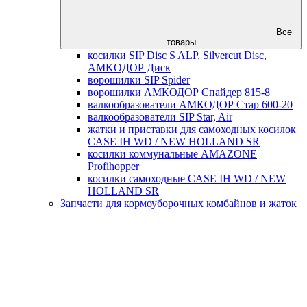
Все
товары
косилки SIP Disc S ALP, Silvercut Disc,
AMKOДОР Диск
ворошилки SIP Spider
ворошилки АМКОДОР Спайдер 815-8
валкообразователи АМКОДОР Стар 600-20
валкообразователи SIP Star, Air
жатки и приставки для самоходных косилок
CASE IH WD / NEW HOLLAND SR
косилки коммунальные AMAZONE
Profihopper
косилки самоходные CASE IH WD / NEW
HOLLAND SR
Запчасти для кормоуборочных комбайнов и жаток