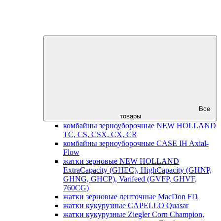
Все
товары
комбайны зерноуборочные NEW HOLLAND
TC, CS, CSX, CX, CR
комбайны зерноуборочные CASE IH Axial-
Flow
жатки зерновые NEW HOLLAND
ExtraCapacity (GHEC), HighCapacity (GHNP,
GHNG, GHCP), Varifeed (GVFP, GHVF,
760CG)
жатки зерновые ленточные MacDon FD
жатки кукурузные CAPELLO Quasar
жатки кукурузные Ziegler Corn Champion,