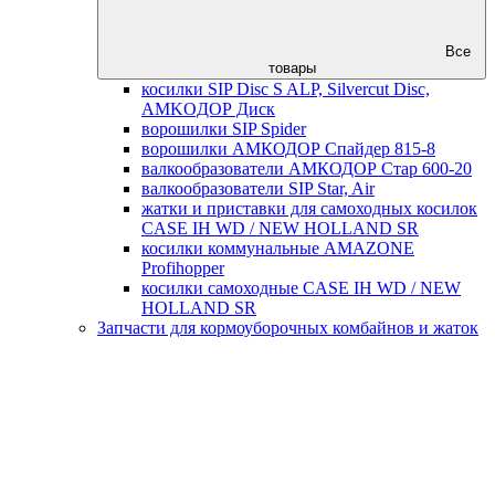
Все
товары
косилки SIP Disc S ALP, Silvercut Disc,
AMKOДОР Диск
ворошилки SIP Spider
ворошилки АМКОДОР Спайдер 815-8
валкообразователи АМКОДОР Стар 600-20
валкообразователи SIP Star, Air
жатки и приставки для самоходных косилок
CASE IH WD / NEW HOLLAND SR
косилки коммунальные AMAZONE
Profihopper
косилки самоходные CASE IH WD / NEW
HOLLAND SR
Запчасти для кормоуборочных комбайнов и жаток