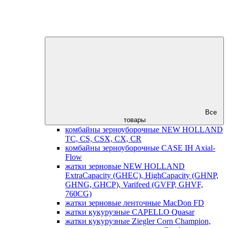
Все
товары
комбайны зерноуборочные NEW HOLLAND
TC, CS, CSX, CX, CR
комбайны зерноуборочные CASE IH Axial-
Flow
жатки зерновые NEW HOLLAND
ExtraCapacity (GHEC), HighCapacity (GHNP,
GHNG, GHCP), Varifeed (GVFP, GHVF,
760CG)
жатки зерновые ленточные MacDon FD
жатки кукурузные CAPELLO Quasar
жатки кукурузные Ziegler Corn Champion,