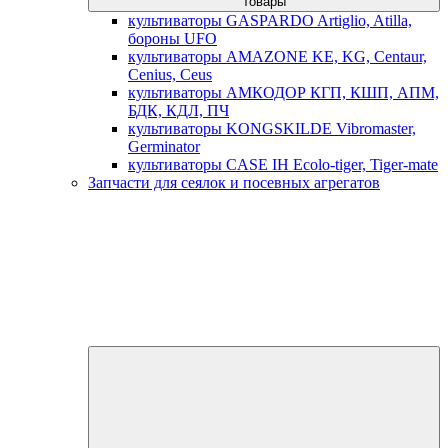
товары
культиваторы GASPARDO Artiglio, Atilla,
бороны UFO
культиваторы AMAZONE KE, KG, Centaur,
Cenius, Ceus
культиваторы АМКОДОР КГП, КШП, АПМ,
БДК, КДЛ, ПЧ
культиваторы KONGSKILDE Vibromaster,
Germinator
культиваторы CASE IH Ecolo-tiger, Tiger-mate
Запчасти для сеялок и посевных агрегатов