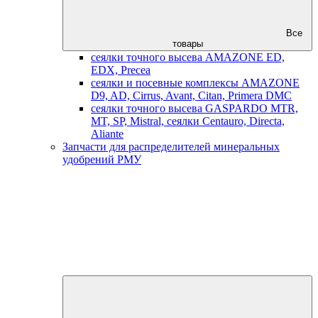
Все
товары
сеялки точного высева AMAZONE ED,
EDX, Precea
сеялки и посевные комплексы AMAZONE
D9, AD, Cirrus, Avant, Citan, Primera DMC
сеялки точного высева GASPARDO MTR,
MT, SP, Mistral, сеялки Centauro, Directa,
Aliante
Запчасти для распределителей минеральных
удобрений РМУ