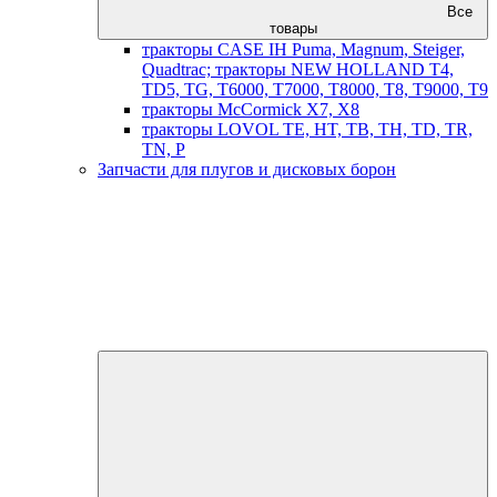
Все
товары
тракторы CASE IH Puma, Magnum, Steiger,
Quadtrac; тракторы NEW HOLLAND T4,
TD5, TG, T6000, T7000, T8000, T8, T9000, T9
тракторы McCormick X7, X8
тракторы LOVOL TE, HT, TB, TH, TD, TR,
TN, P
Запчасти для плугов и дисковых борон