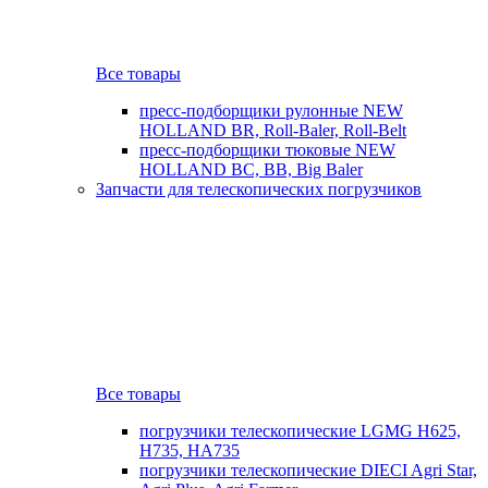
Все товары
пресс-подборщики рулонные NEW
HOLLAND BR, Roll-Baler, Roll-Belt
пресс-подборщики тюковые NEW
HOLLAND BC, BB, Big Baler
Запчасти для телескопических погрузчиков
Все товары
погрузчики телескопические LGMG H625,
H735, HA735
погрузчики телескопические DIECI Agri Star,