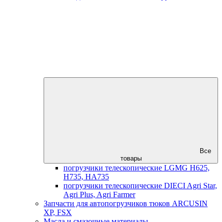
Все
товары
погрузчики телескопические LGMG H625,
H735, HA735
погрузчики телескопические DIECI Agri Star,
Agri Plus, Agri Farmer
Запчасти для автопогрузчиков тюков ARCUSIN
XP, FSX
Масла и смазочные материалы