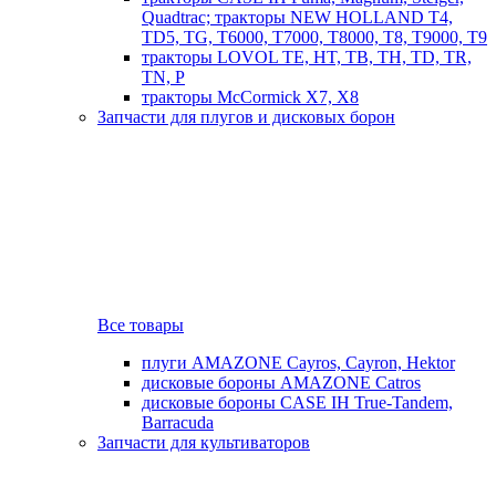
Quadtrac; тракторы NEW HOLLAND T4,
TD5, TG, T6000, T7000, T8000, T8, T9000, T9
тракторы LOVOL TE, HT, TB, TH, TD, TR,
TN, P
тракторы McCormick X7, X8
Запчасти для плугов и дисковых борон
Все товары
плуги AMAZONE Cayros, Cayron, Hektor
дисковые бороны AMAZONE Catros
дисковые бороны CASE IH True-Tandem,
Barracuda
Запчасти для культиваторов