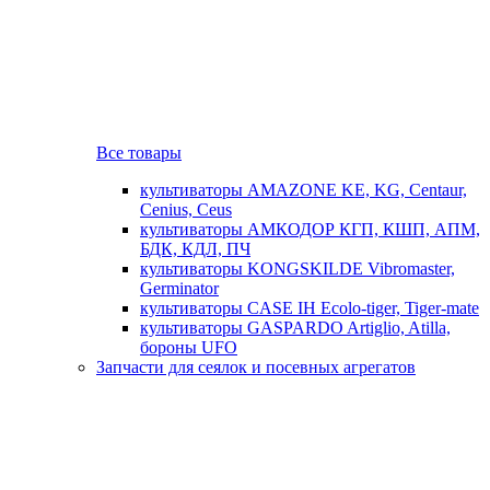
Все товары
культиваторы AMAZONE KE, KG, Centaur,
Cenius, Ceus
культиваторы АМКОДОР КГП, КШП, АПМ,
БДК, КДЛ, ПЧ
культиваторы KONGSKILDE Vibromaster,
Germinator
культиваторы CASE IH Ecolo-tiger, Tiger-mate
культиваторы GASPARDO Artiglio, Atilla,
бороны UFO
Запчасти для сеялок и посевных агрегатов