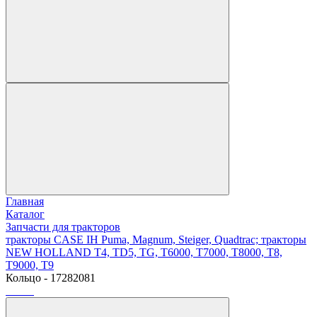
Главная
Каталог
Запчасти для тракторов
тракторы CASE IH Puma, Magnum, Steiger, Quadtrac; тракторы
NEW HOLLAND T4, TD5, TG, T6000, T7000, T8000, T8,
T9000, T9
Кольцо - 17282081