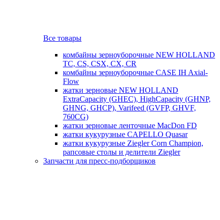
Все товары
комбайны зерноуборочные NEW HOLLAND
TC, CS, CSX, CX, CR
комбайны зерноуборочные CASE IH Axial-
Flow
жатки зерновые NEW HOLLAND
ExtraCapacity (GHEC), HighCapacity (GHNP,
GHNG, GHCP), Varifeed (GVFP, GHVF,
760CG)
жатки зерновые ленточные MacDon FD
жатки кукурузные CAPELLO Quasar
жатки кукурузные Ziegler Corn Champion,
рапсовые столы и делители Ziegler
Запчасти для пресс-подборщиков