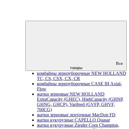
Все
товары
комбайны зерноуборочные NEW HOLLAND
TC, CS, CSX, CX, CR
комбайны зерноуборочные CASE IH Axial-
Flow
жатки зерновые NEW HOLLAND
ExtraCapacity (GHEC), HighCapacity (GHNP,
GHNG, GHCP), Varifeed (GVFP, GHVF,
760CG)
жатки зерновые ленточные MacDon FD
жатки кукурузные CAPELLO Quasar
жатки кукурузные Ziegler Corn Champion,