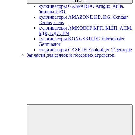
товары
культиваторы GASPARDO Artiglio, Atilla,
бороны UFO
культиваторы AMAZONE KE, KG, Centaur,
Cenius, Ceus
культиваторы АМКОДОР КГП, КШП, АПМ,
БДК, КДЛ, ПЧ
культиваторы KONGSKILDE Vibromaster,
Germinator
культиваторы CASE IH Ecolo-tiger, Tiger-mate
Запчасти для сеялок и посевных агрегатов