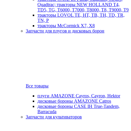
Quadtrac; тракторы NEW HOLLAND T4,
TD5, TG, T6000, T7000, T8000, T8, T9000, T9
тракторы LOVOL TE, HT, TB, TH, TD, TR,
TN, P
тракторы McCormick X7, X8
Запчасти для плугов и дисковых борон
Все товары
плуги AMAZONE Cayros, Cayron, Hektor
дисковые бороны AMAZONE Catros
дисковые бороны CASE IH True-Tandem,
Barracuda
Запчасти для культиваторов