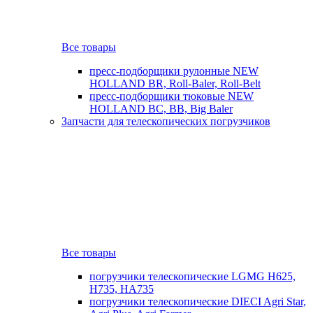
Все товары
пресс-подборщики рулонные NEW
HOLLAND BR, Roll-Baler, Roll-Belt
пресс-подборщики тюковые NEW
HOLLAND BC, BB, Big Baler
Запчасти для телескопических погрузчиков
Все товары
погрузчики телескопические LGMG H625,
H735, HA735
погрузчики телескопические DIECI Agri Star,