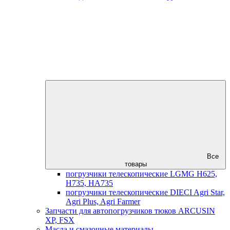
Все
товары
погрузчики телескопические LGMG H625,
H735, HA735
погрузчики телескопические DIECI Agri Star,
Agri Plus, Agri Farmer
Запчасти для автопогрузчиков тюков ARCUSIN
XP, FSX
Масла и смазочные материалы