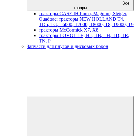
Все
товары
тракторы CASE IH Puma, Magnum, Steiger,
Quadtrac; тракторы NEW HOLLAND T4,
TD5, TG, T6000, T7000, T8000, T8, T9000, T9
тракторы McCormick X7, X8
тракторы LOVOL TE, HT, TB, TH, TD, TR,
TN, P
Запчасти для плугов и дисковых борон