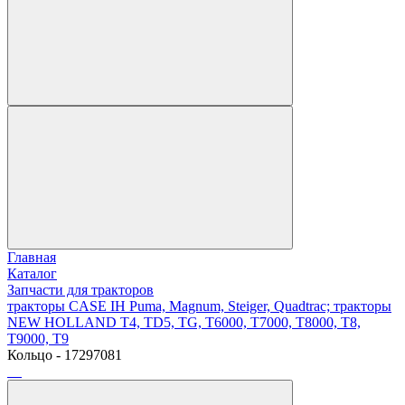
Главная
Каталог
Запчасти для тракторов
тракторы CASE IH Puma, Magnum, Steiger, Quadtrac; тракторы
NEW HOLLAND T4, TD5, TG, T6000, T7000, T8000, T8,
T9000, T9
Кольцо - 17297081