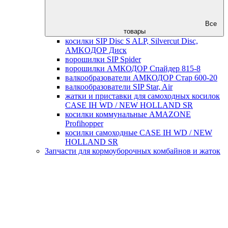
Все
товары
косилки SIP Disc S ALP, Silvercut Disc,
AMKOДОР Диск
ворошилки SIP Spider
ворошилки АМКОДОР Спайдер 815-8
валкообразователи АМКОДОР Стар 600-20
валкообразователи SIP Star, Air
жатки и приставки для самоходных косилок
CASE IH WD / NEW HOLLAND SR
косилки коммунальные AMAZONE
Profihopper
косилки самоходные CASE IH WD / NEW
HOLLAND SR
Запчасти для кормоуборочных комбайнов и жаток