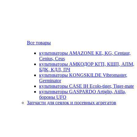
Все товары
культиваторы AMAZONE KE, KG, Centaur,
Cenius, Ceus
культиваторы АМКОДОР КГП, КШП, АПМ,
БДК, КДЛ, ПЧ
культиваторы KONGSKILDE Vibromaster,
Germinator
культиваторы CASE IH Ecolo-tiger, Tiger-mate
культиваторы GASPARDO Artiglio, Atilla,
бороны UFO
Запчасти для сеялок и посевных агрегатов