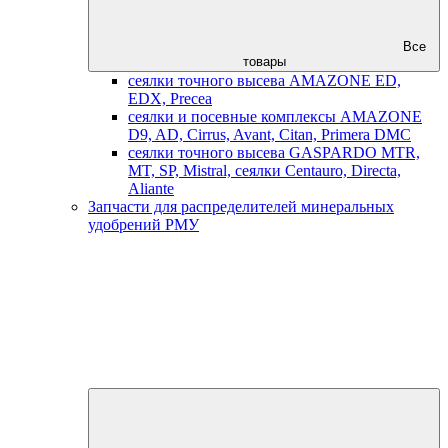
Все
товары
сеялки точного высева AMAZONE ED,
EDX, Precea
сеялки и посевные комплексы AMAZONE
D9, AD, Cirrus, Avant, Citan, Primera DMC
сеялки точного высева GASPARDO MTR,
MT, SP, Mistral, сеялки Centauro, Directa,
Aliante
Запчасти для распределителей минеральных
удобрений РМУ