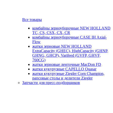
Все товары
комбайны зерноуборочные NEW HOLLAND
TC, CS, CSX, CX, CR
комбайны зерноуборочные CASE IH Axial-
Flow
жатки зерновые NEW HOLLAND
ExtraCapacity (GHEC), HighCapacity (GHNP,
GHNG, GHCP), Varifeed (GVFP, GHVF,
760CG)
жатки зерновые ленточные MacDon FD
жатки кукурузные CAPELLO Quasar
жатки кукурузные Ziegler Corn Champion,
рапсовые столы и делители Ziegler
Запчасти для пресс-подборщиков