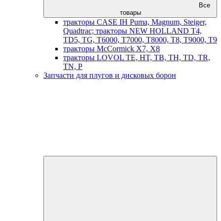
Все
товары
тракторы CASE IH Puma, Magnum, Steiger,
Quadtrac; тракторы NEW HOLLAND T4,
TD5, TG, T6000, T7000, T8000, T8, T9000, T9
тракторы McCormick X7, X8
тракторы LOVOL TE, HT, TB, TH, TD, TR,
TN, P
Запчасти для плугов и дисковых борон