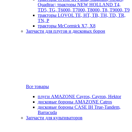
Quadtrac; тракторы NEW HOLLAND T4,
TD5, TG, T6000, T7000, T8000, T8, T9000, T9
тракторы LOVOL TE, HT, TB, TH, TD, TR,
TN, P
тракторы McCormick X7, X8
Запчасти для плугов и дисковых борон
Все товары
плуги AMAZONE Cayros, Cayron, Hektor
дисковые бороны AMAZONE Catros
дисковые бороны CASE IH True-Tandem,
Barracuda
Запчасти для культиваторов