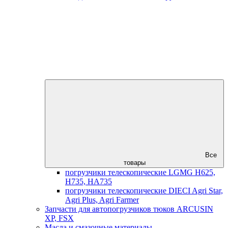
Все
товары
погрузчики телескопические LGMG H625,
H735, HA735
погрузчики телескопические DIECI Agri Star,
Agri Plus, Agri Farmer
Запчасти для автопогрузчиков тюков ARCUSIN
XP, FSX
Масла и смазочные материалы