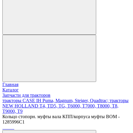
Главная
Каталог
Запчасти для тракторов
тракторы CASE IH Puma, Magnum, Steiger, Quadtrac; тракторы
NEW HOLLAND T4, TD5, TG, T6000, T7000, T8000, T8,
T9000, T9
Кольцо стопорн. муфты вала КПП/корпуса муфты ВОМ -
1285996C1