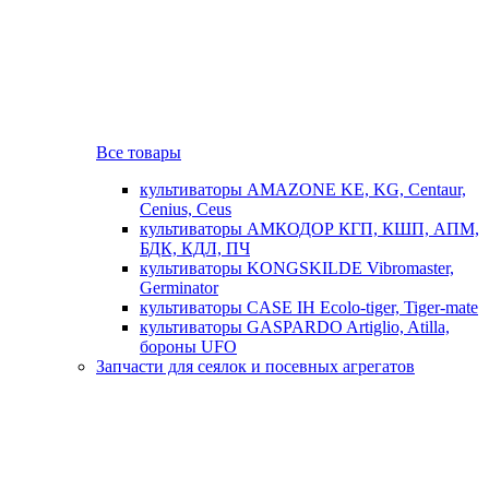
Все товары
культиваторы AMAZONE KE, KG, Centaur,
Cenius, Ceus
культиваторы АМКОДОР КГП, КШП, АПМ,
БДК, КДЛ, ПЧ
культиваторы KONGSKILDE Vibromaster,
Germinator
культиваторы CASE IH Ecolo-tiger, Tiger-mate
культиваторы GASPARDO Artiglio, Atilla,
бороны UFO
Запчасти для сеялок и посевных агрегатов