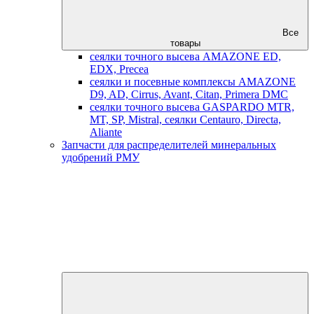
Все
товары
сеялки точного высева AMAZONE ED,
EDX, Precea
сеялки и посевные комплексы AMAZONE
D9, AD, Cirrus, Avant, Citan, Primera DMC
сеялки точного высева GASPARDO MTR,
MT, SP, Mistral, сеялки Centauro, Directa,
Aliante
Запчасти для распределителей минеральных
удобрений РМУ