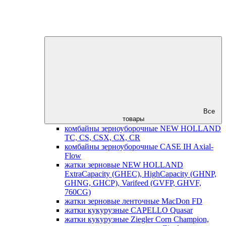
Все
товары
комбайны зерноуборочные NEW HOLLAND
TC, CS, CSX, CX, CR
комбайны зерноуборочные CASE IH Axial-
Flow
жатки зерновые NEW HOLLAND
ExtraCapacity (GHEC), HighCapacity (GHNP,
GHNG, GHCP), Varifeed (GVFP, GHVF,
760CG)
жатки зерновые ленточные MacDon FD
жатки кукурузные CAPELLO Quasar
жатки кукурузные Ziegler Corn Champion,