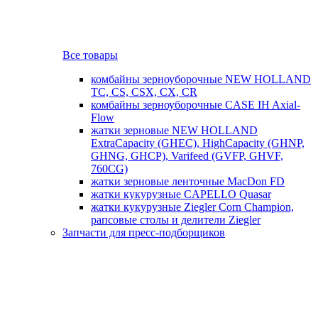
Все товары
комбайны зерноуборочные NEW HOLLAND
TC, CS, CSX, CX, CR
комбайны зерноуборочные CASE IH Axial-
Flow
жатки зерновые NEW HOLLAND
ExtraCapacity (GHEC), HighCapacity (GHNP,
GHNG, GHCP), Varifeed (GVFP, GHVF,
760CG)
жатки зерновые ленточные MacDon FD
жатки кукурузные CAPELLO Quasar
жатки кукурузные Ziegler Corn Champion,
рапсовые столы и делители Ziegler
Запчасти для пресс-подборщиков