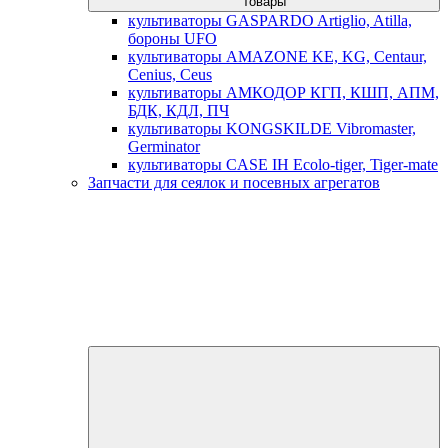
товары
культиваторы GASPARDO Artiglio, Atilla,
бороны UFO
культиваторы AMAZONE KE, KG, Centaur,
Cenius, Ceus
культиваторы АМКОДОР КГП, КШП, АПМ,
БДК, КДЛ, ПЧ
культиваторы KONGSKILDE Vibromaster,
Germinator
культиваторы CASE IH Ecolo-tiger, Tiger-mate
Запчасти для сеялок и посевных агрегатов