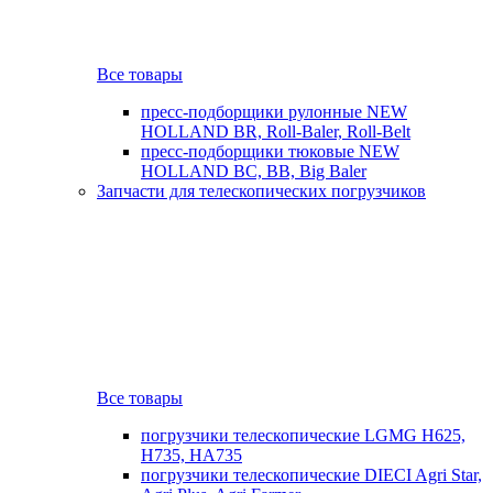
Все товары
пресс-подборщики рулонные NEW
HOLLAND BR, Roll-Baler, Roll-Belt
пресс-подборщики тюковые NEW
HOLLAND BC, BB, Big Baler
Запчасти для телескопических погрузчиков
Все товары
погрузчики телескопические LGMG H625,
H735, HA735
погрузчики телескопические DIECI Agri Star,