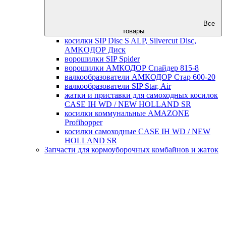
Все
товары
косилки SIP Disc S ALP, Silvercut Disc,
AMKOДОР Диск
ворошилки SIP Spider
ворошилки АМКОДОР Спайдер 815-8
валкообразователи АМКОДОР Стар 600-20
валкообразователи SIP Star, Air
жатки и приставки для самоходных косилок
CASE IH WD / NEW HOLLAND SR
косилки коммунальные AMAZONE
Profihopper
косилки самоходные CASE IH WD / NEW
HOLLAND SR
Запчасти для кормоуборочных комбайнов и жаток