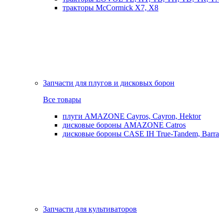
тракторы McCormick X7, X8
Запчасти для плугов и дисковых борон
Все товары
плуги AMAZONE Cayros, Cayron, Hektor
дисковые бороны AMAZONE Catros
дисковые бороны CASE IH True-Tandem, Barra
Запчасти для культиваторов