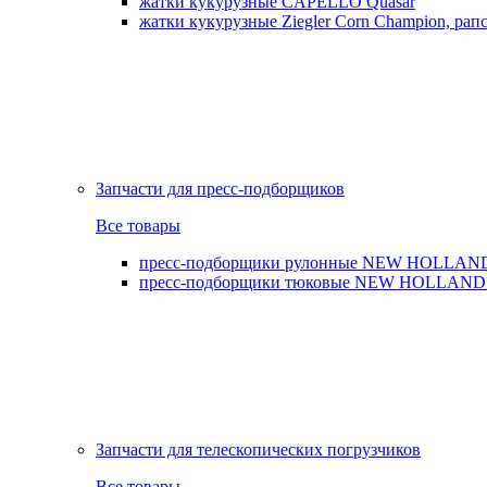
жатки кукурузные CAPELLO Quasar
жатки кукурузные Ziegler Corn Champion, рапс
Запчасти для пресс-подборщиков
Все товары
пресс-подборщики рулонные NEW HOLLAND BR,
пресс-подборщики тюковые NEW HOLLAND B
Запчасти для телескопических погрузчиков
Все товары