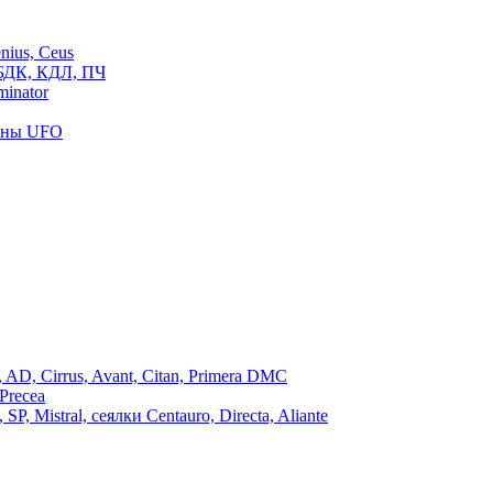
ius, Ceus
БДК, КДЛ, ПЧ
inator
роны UFO
, Cirrus, Avant, Citan, Primera DMC
Precea
Mistral, сеялки Centauro, Directa, Aliante