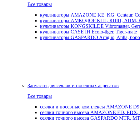
Все товары
культиваторы AMAZONE KE, KG, Centaur, Cen
культиваторы АМКОДОР КГП, КШП, АПМ, 
культиваторы KONGSKILDE Vibromaster, Germ
культиваторы CASE IH Ecolo-tiger, Tiger-mate
культиваторы GASPARDO Artiglio, Atilla, бо
Запчасти для сеялок и посевных агрегатов
Все товары
сеялки и посевные комплексы AMAZONE D9, AD
сеялки точного высева AMAZONE ED, EDX, 
сеялки точного высева GASPARDO MTR, MT, SP, 