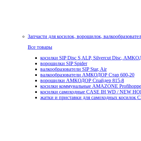
Запчасти для косилок, ворошилок, валкообразовате
Все товары
косилки SIP Disc S ALP, Silvercut Disc, AMK
ворошилки SIP Spider
валкообразователи SIP Star, Air
валкообразователи АМКОДОР Стар 600-20
ворошилки АМКОДОР Спайдер 815-8
косилки коммунальные AMAZONE Profihoppe
косилки самоходные CASE IH WD / NEW H
жатки и приставки для самоходных косил