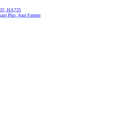
35, HA735
ri Plus, Agri Farmer