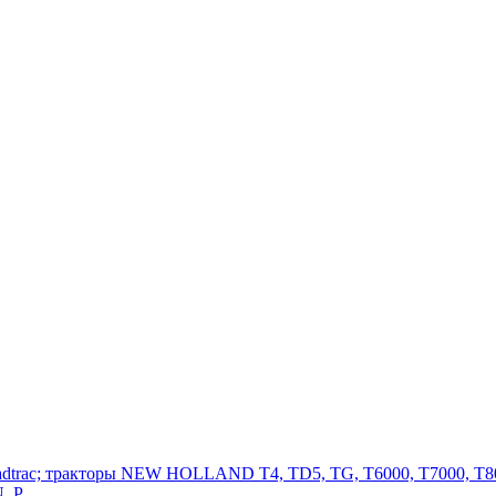
adtrac; тракторы NEW HOLLAND T4, TD5, TG, T6000, T7000, T80
, P