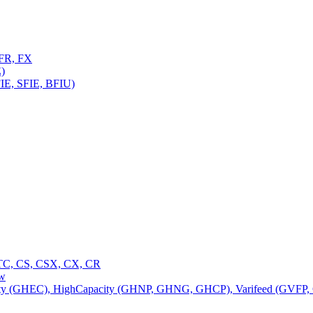
FR, FX
)
E, SFIE, BFIU)
C, CS, CSX, CX, CR
ow
 (GHEC), HighCapacity (GHNP, GHNG, GHCP), Varifeed (GVFP