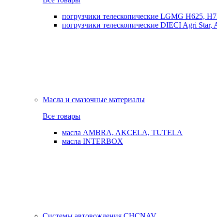
погрузчики телескопические LGMG H625, H7
погрузчики телескопические DIECI Agri Star, Ag
Масла и смазочные материалы
Все товары
масла AMBRA, AKCELA, TUTELA
масла INTERBOX
Системы автовождения CHCNAV