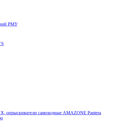
ений РМУ
TS
, опрыскиватели самоходные AMAZONE Pantera
po