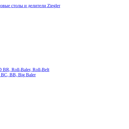
овые столы и делители Ziegler
 Roll-Baler, Roll-Belt
C, BB, Big Baler