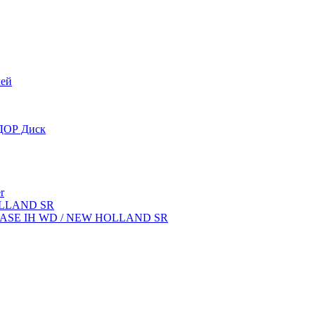
лей
OДОР Диск
r
OLLAND SR
ок CASE IH WD / NEW HOLLAND SR