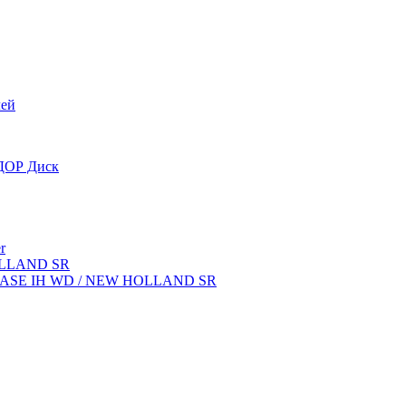
лей
OДОР Диск
r
OLLAND SR
ок CASE IH WD / NEW HOLLAND SR