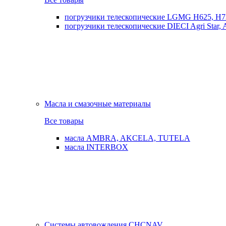
погрузчики телескопические LGMG H625, H7
погрузчики телескопические DIECI Agri Star, Ag
Масла и смазочные материалы
Все товары
масла AMBRA, AKCELA, TUTELA
масла INTERBOX
Системы автовождения CHCNAV