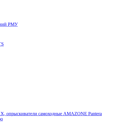
ений РМУ
TS
, опрыскиватели самоходные AMAZONE Pantera
po