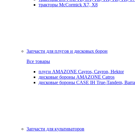
тракторы McCormick X7, X8
Запчасти для плугов и дисковых борон
Все товары
плуги AMAZONE Cayros, Cayron, Hektor
дисковые бороны AMAZONE Catros
дисковые бороны CASE IH True-Tandem, Barra
Запчасти для культиваторов