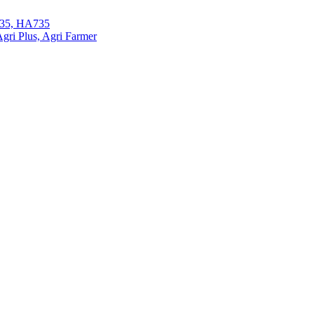
35, HA735
ri Plus, Agri Farmer