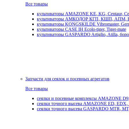
Все товары
культиваторы AMAZONE KE, KG, Centaur, Cen
культиваторы АМКОДОР КГП, КШП, АПМ, 
культиваторы KONGSKILDE Vibromaster, Germ
культиваторы CASE IH Ecolo-tiger, Tiger-mate
культиваторы GASPARDO Artiglio, Atilla, бо
Запчасти для сеялок и посевных агрегатов
Все товары
сеялки и посевные комплексы AMAZONE D9, AD
сеялки точного высева AMAZONE ED, EDX, 
сеялки точного высева GASPARDO MTR, MT, SP, 