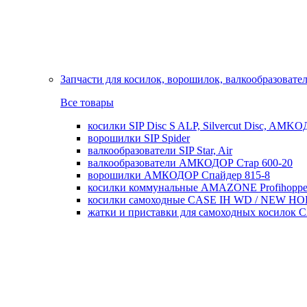
Запчасти для косилок, ворошилок, валкообразовате
Все товары
косилки SIP Disc S ALP, Silvercut Disc, AMK
ворошилки SIP Spider
валкообразователи SIP Star, Air
валкообразователи АМКОДОР Стар 600-20
ворошилки АМКОДОР Спайдер 815-8
косилки коммунальные AMAZONE Profihoppe
косилки самоходные CASE IH WD / NEW H
жатки и приставки для самоходных косил