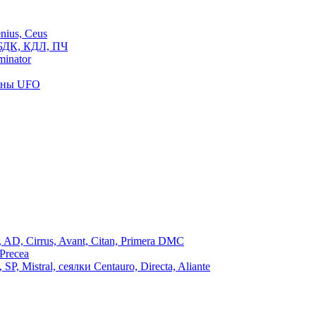
ius, Ceus
БДК, КДЛ, ПЧ
inator
роны UFO
, Cirrus, Avant, Citan, Primera DMC
Precea
Mistral, сеялки Centauro, Directa, Aliante