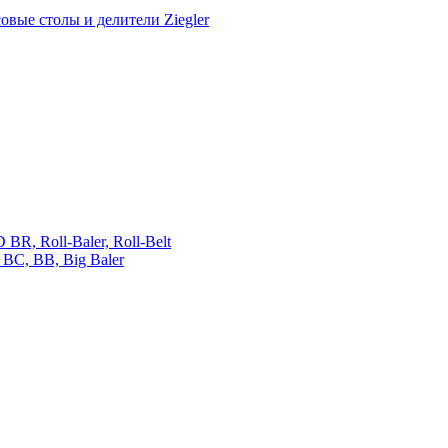
овые столы и делители Ziegler
 Roll-Baler, Roll-Belt
C, BB, Big Baler