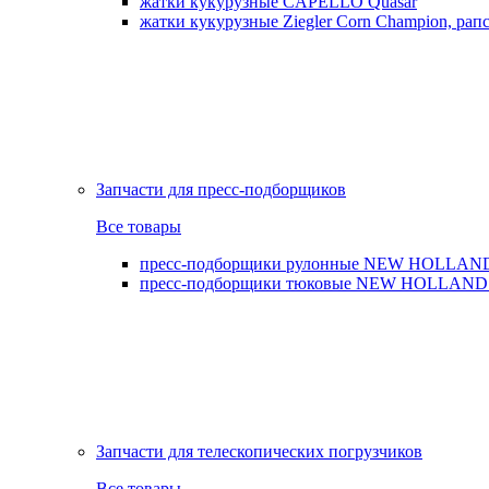
жатки кукурузные CAPELLO Quasar
жатки кукурузные Ziegler Corn Champion, рапс
Запчасти для пресс-подборщиков
Все товары
пресс-подборщики рулонные NEW HOLLAND BR,
пресс-подборщики тюковые NEW HOLLAND B
Запчасти для телескопических погрузчиков
Все товары