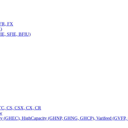
FR, FX
)
E, SFIE, BFIU)
C, CS, CSX, CX, CR
ow
 (GHEC), HighCapacity (GHNP, GHNG, GHCP), Varifeed (GVFP