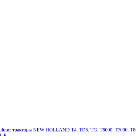
adtrac; тракторы NEW HOLLAND T4, TD5, TG, T6000, T7000, T80
, P