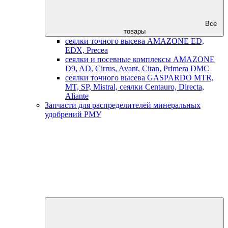
Все
товары
сеялки точного высева AMAZONE ED,
EDX, Precea
сеялки и посевные комплексы AMAZONE
D9, AD, Cirrus, Avant, Citan, Primera DMC
сеялки точного высева GASPARDO MTR,
MT, SP, Mistral, сеялки Centauro, Directa,
Aliante
Запчасти для распределителей минеральных
удобрений РМУ