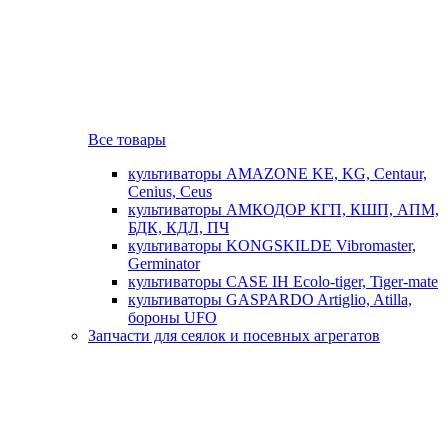
Все товары
культиваторы AMAZONE KE, KG, Centaur,
Cenius, Ceus
культиваторы АМКОДОР КГП, КШП, АПМ,
БДК, КДЛ, ПЧ
культиваторы KONGSKILDE Vibromaster,
Germinator
культиваторы CASE IH Ecolo-tiger, Tiger-mate
культиваторы GASPARDO Artiglio, Atilla,
бороны UFO
Запчасти для сеялок и посевных агрегатов