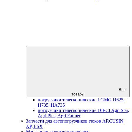
Все
товары
погрузчики телескопические LGMG H625,
H735, HA735
погрузчики телескопические DIECI Agri Star,
Agri Plus, Agri Farmer
Запчасти для автопогрузчиков тюков ARCUSIN
XP, FSX
Масла и смазочные материалы