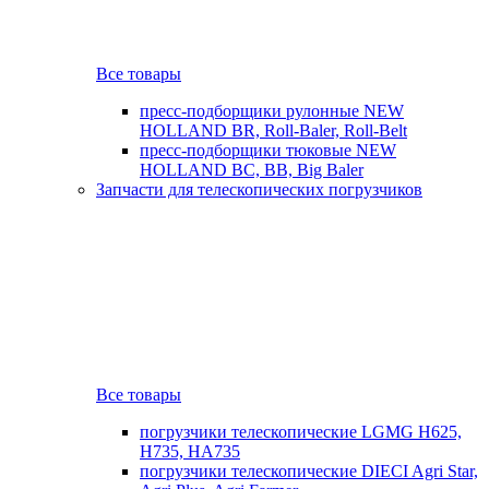
Все товары
пресс-подборщики рулонные NEW
HOLLAND BR, Roll-Baler, Roll-Belt
пресс-подборщики тюковые NEW
HOLLAND BC, BB, Big Baler
Запчасти для телескопических погрузчиков
Все товары
погрузчики телескопические LGMG H625,
H735, HA735
погрузчики телескопические DIECI Agri Star,