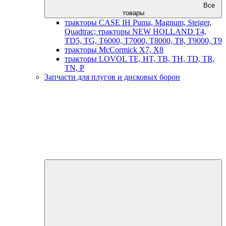
Все
товары
тракторы CASE IH Puma, Magnum, Steiger,
Quadtrac; тракторы NEW HOLLAND T4,
TD5, TG, T6000, T7000, T8000, T8, T9000, T9
тракторы McCormick X7, X8
тракторы LOVOL TE, HT, TB, TH, TD, TR,
TN, P
Запчасти для плугов и дисковых борон