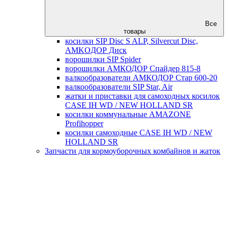
Все
товары
косилки SIP Disc S ALP, Silvercut Disc,
AMKOДОР Диск
ворошилки SIP Spider
ворошилки АМКОДОР Спайдер 815-8
валкообразователи АМКОДОР Стар 600-20
валкообразователи SIP Star, Air
жатки и приставки для самоходных косилок
CASE IH WD / NEW HOLLAND SR
косилки коммунальные AMAZONE
Profihopper
косилки самоходные CASE IH WD / NEW
HOLLAND SR
Запчасти для кормоуборочных комбайнов и жаток