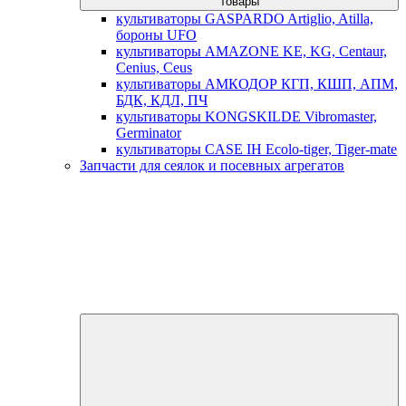
товары
культиваторы GASPARDO Artiglio, Atilla,
бороны UFO
культиваторы AMAZONE KE, KG, Centaur,
Cenius, Ceus
культиваторы АМКОДОР КГП, КШП, АПМ,
БДК, КДЛ, ПЧ
культиваторы KONGSKILDE Vibromaster,
Germinator
культиваторы CASE IH Ecolo-tiger, Tiger-mate
Запчасти для сеялок и посевных агрегатов