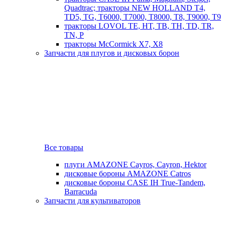
Quadtrac; тракторы NEW HOLLAND T4,
TD5, TG, T6000, T7000, T8000, T8, T9000, T9
тракторы LOVOL TE, HT, TB, TH, TD, TR,
TN, P
тракторы McCormick X7, X8
Запчасти для плугов и дисковых борон
Все товары
плуги AMAZONE Cayros, Cayron, Hektor
дисковые бороны AMAZONE Catros
дисковые бороны CASE IH True-Tandem,
Barracuda
Запчасти для культиваторов