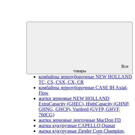
Все
товары
комбайны зерноуборочные NEW HOLLAND
TC, CS, CSX, CX, CR
комбайны зерноуборочные CASE IH Axial-
Flow
жатки зерновые NEW HOLLAND
ExtraCapacity (GHEC), HighCapacity (GHNP,
GHNG, GHCP), Varifeed (GVFP, GHVF,
760CG)
жатки зерновые ленточные MacDon FD
жатки кукурузные CAPELLO Quasar
жатки кукурузные Ziegler Corn Champion,