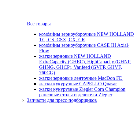
Все товары
комбайны зерноуборочные NEW HOLLAND
TC, CS, CSX, CX, CR
комбайны зерноуборочные CASE IH Axial-
Flow
жатки зерновые NEW HOLLAND
ExtraCapacity (GHEC), HighCapacity (GHNP,
GHNG, GHCP), Varifeed (GVFP, GHVF,
760CG)
жатки зерновые ленточные MacDon FD
жатки кукурузные CAPELLO Quasar
жатки кукурузные Ziegler Corn Champion,
рапсовые столы и делители Ziegler
Запчасти для пресс-подборщиков