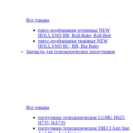
Все товары
пресс-подборщики рулонные NEW
HOLLAND BR, Roll-Baler, Roll-Belt
пресс-подборщики тюковые NEW
HOLLAND BC, BB, Big Baler
Запчасти для телескопических погрузчиков
Все товары
погрузчики телескопические LGMG H625,
H735, HA735
погрузчики телескопические DIECI Agri Star,