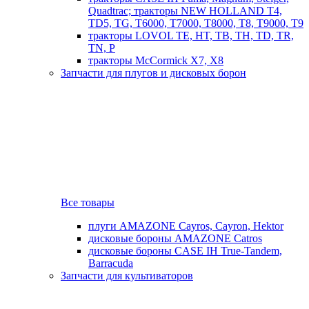
Quadtrac; тракторы NEW HOLLAND T4,
TD5, TG, T6000, T7000, T8000, T8, T9000, T9
тракторы LOVOL TE, HT, TB, TH, TD, TR,
TN, P
тракторы McCormick X7, X8
Запчасти для плугов и дисковых борон
Все товары
плуги AMAZONE Cayros, Cayron, Hektor
дисковые бороны AMAZONE Catros
дисковые бороны CASE IH True-Tandem,
Barracuda
Запчасти для культиваторов