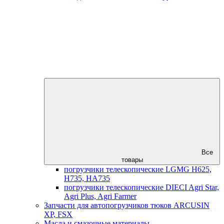
Все
товары
погрузчики телескопические LGMG H625,
H735, HA735
погрузчики телескопические DIECI Agri Star,
Agri Plus, Agri Farmer
Запчасти для автопогрузчиков тюков ARCUSIN
XP, FSX
Масла и смазочные материалы