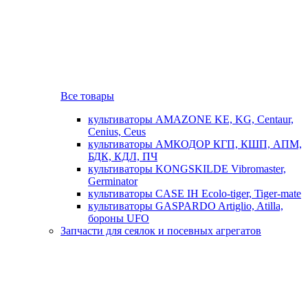
Все товары
культиваторы AMAZONE KE, KG, Centaur,
Cenius, Ceus
культиваторы АМКОДОР КГП, КШП, АПМ,
БДК, КДЛ, ПЧ
культиваторы KONGSKILDE Vibromaster,
Germinator
культиваторы CASE IH Ecolo-tiger, Tiger-mate
культиваторы GASPARDO Artiglio, Atilla,
бороны UFO
Запчасти для сеялок и посевных агрегатов