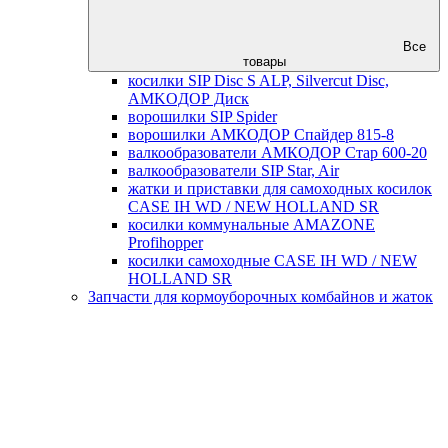
Все
товары
косилки SIP Disc S ALP, Silvercut Disc,
AMKOДОР Диск
ворошилки SIP Spider
ворошилки АМКОДОР Спайдер 815-8
валкообразователи АМКОДОР Стар 600-20
валкообразователи SIP Star, Air
жатки и приставки для самоходных косилок
CASE IH WD / NEW HOLLAND SR
косилки коммунальные AMAZONE
Profihopper
косилки самоходные CASE IH WD / NEW
HOLLAND SR
Запчасти для кормоуборочных комбайнов и жаток