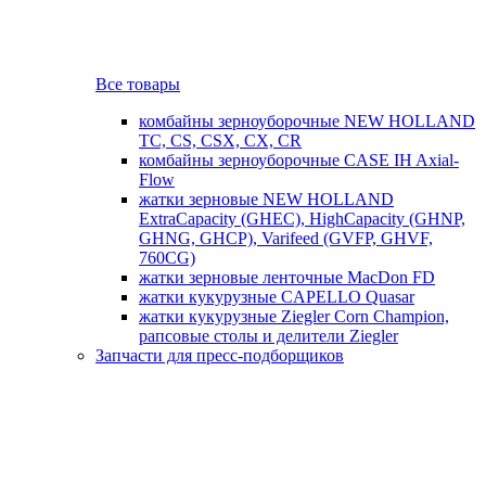
Все товары
комбайны зерноуборочные NEW HOLLAND
TC, CS, CSX, CX, CR
комбайны зерноуборочные CASE IH Axial-
Flow
жатки зерновые NEW HOLLAND
ExtraCapacity (GHEC), HighCapacity (GHNP,
GHNG, GHCP), Varifeed (GVFP, GHVF,
760CG)
жатки зерновые ленточные MacDon FD
жатки кукурузные CAPELLO Quasar
жатки кукурузные Ziegler Corn Champion,
рапсовые столы и делители Ziegler
Запчасти для пресс-подборщиков