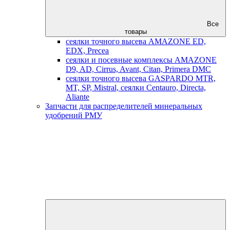
Все
товары
сеялки точного высева AMAZONE ED,
EDX, Precea
сеялки и посевные комплексы AMAZONE
D9, AD, Cirrus, Avant, Citan, Primera DMC
сеялки точного высева GASPARDO MTR,
MT, SP, Mistral, сеялки Centauro, Directa,
Aliante
Запчасти для распределителей минеральных
удобрений РМУ