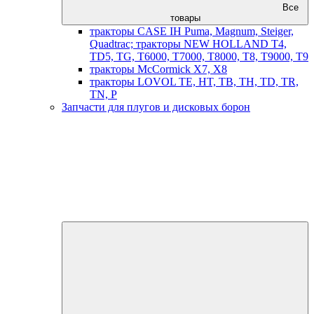
Все
товары
тракторы CASE IH Puma, Magnum, Steiger,
Quadtrac; тракторы NEW HOLLAND T4,
TD5, TG, T6000, T7000, T8000, T8, T9000, T9
тракторы McCormick X7, X8
тракторы LOVOL TE, HT, TB, TH, TD, TR,
TN, P
Запчасти для плугов и дисковых борон