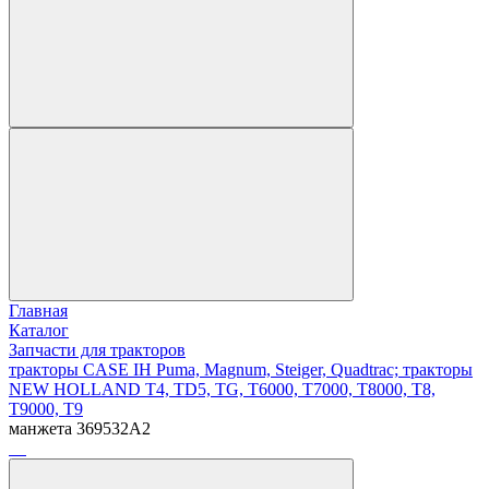
Главная
Каталог
Запчасти для тракторов
тракторы CASE IH Puma, Magnum, Steiger, Quadtrac; тракторы
NEW HOLLAND T4, TD5, TG, T6000, T7000, T8000, T8,
T9000, T9
манжета 369532A2