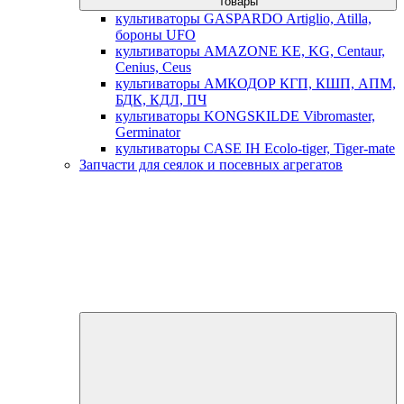
товары
культиваторы GASPARDO Artiglio, Atilla,
бороны UFO
культиваторы AMAZONE KE, KG, Centaur,
Cenius, Ceus
культиваторы АМКОДОР КГП, КШП, АПМ,
БДК, КДЛ, ПЧ
культиваторы KONGSKILDE Vibromaster,
Germinator
культиваторы CASE IH Ecolo-tiger, Tiger-mate
Запчасти для сеялок и посевных агрегатов