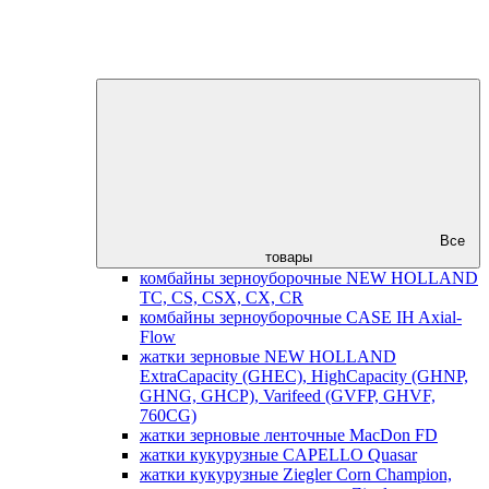
Все
товары
комбайны зерноуборочные NEW HOLLAND
TC, CS, CSX, CX, CR
комбайны зерноуборочные CASE IH Axial-
Flow
жатки зерновые NEW HOLLAND
ExtraCapacity (GHEC), HighCapacity (GHNP,
GHNG, GHCP), Varifeed (GVFP, GHVF,
760CG)
жатки зерновые ленточные MacDon FD
жатки кукурузные CAPELLO Quasar
жатки кукурузные Ziegler Corn Champion,