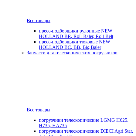
Все товары
пресс-подборщики рулонные NEW
HOLLAND BR, Roll-Baler, Roll-Belt
пресс-подборщики тюковые NEW
HOLLAND BC, BB, Big Baler
Запчасти для телескопических погрузчиков
Все товары
погрузчики телескопические LGMG H625,
H735, HA735
погрузчики телескопические DIECI Agri Star,