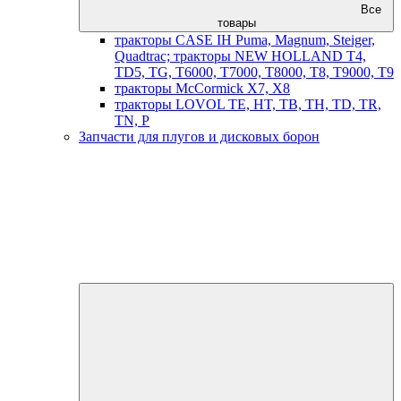
Все
товары
тракторы CASE IH Puma, Magnum, Steiger,
Quadtrac; тракторы NEW HOLLAND T4,
TD5, TG, T6000, T7000, T8000, T8, T9000, T9
тракторы McCormick X7, X8
тракторы LOVOL TE, HT, TB, TH, TD, TR,
TN, P
Запчасти для плугов и дисковых борон