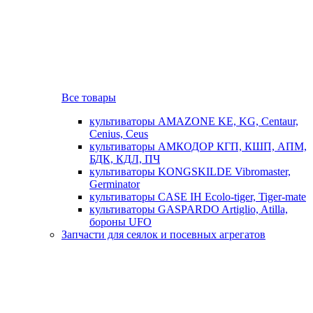
Все товары
культиваторы AMAZONE KE, KG, Centaur,
Cenius, Ceus
культиваторы АМКОДОР КГП, КШП, АПМ,
БДК, КДЛ, ПЧ
культиваторы KONGSKILDE Vibromaster,
Germinator
культиваторы CASE IH Ecolo-tiger, Tiger-mate
культиваторы GASPARDO Artiglio, Atilla,
бороны UFO
Запчасти для сеялок и посевных агрегатов