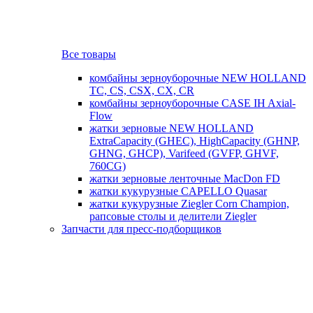
Все товары
комбайны зерноуборочные NEW HOLLAND
TC, CS, CSX, CX, CR
комбайны зерноуборочные CASE IH Axial-
Flow
жатки зерновые NEW HOLLAND
ExtraCapacity (GHEC), HighCapacity (GHNP,
GHNG, GHCP), Varifeed (GVFP, GHVF,
760CG)
жатки зерновые ленточные MacDon FD
жатки кукурузные CAPELLO Quasar
жатки кукурузные Ziegler Corn Champion,
рапсовые столы и делители Ziegler
Запчасти для пресс-подборщиков