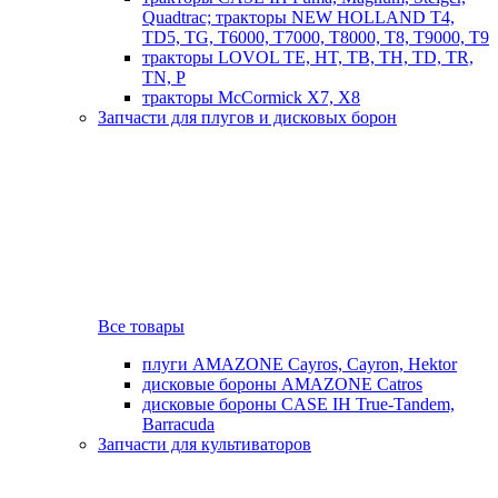
Quadtrac; тракторы NEW HOLLAND T4,
TD5, TG, T6000, T7000, T8000, T8, T9000, T9
тракторы LOVOL TE, HT, TB, TH, TD, TR,
TN, P
тракторы McCormick X7, X8
Запчасти для плугов и дисковых борон
Все товары
плуги AMAZONE Cayros, Cayron, Hektor
дисковые бороны AMAZONE Catros
дисковые бороны CASE IH True-Tandem,
Barracuda
Запчасти для культиваторов