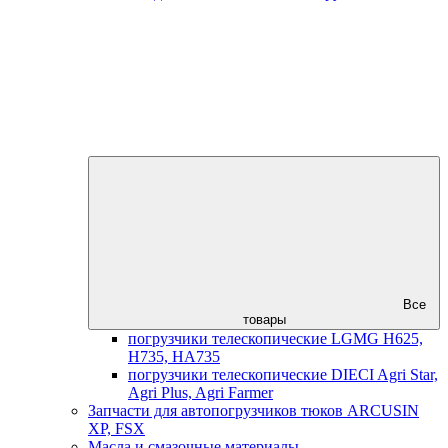
Все
товары
погрузчики телескопические LGMG H625,
H735, HA735
погрузчики телескопические DIECI Agri Star,
Agri Plus, Agri Farmer
Запчасти для автопогрузчиков тюков ARCUSIN
XP, FSX
Масла и смазочные материалы