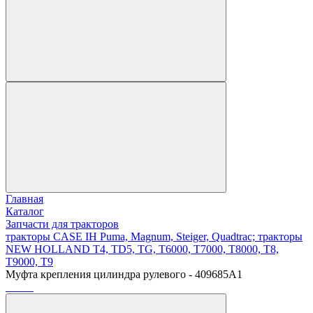
Главная
Каталог
Запчасти для тракторов
тракторы CASE IH Puma, Magnum, Steiger, Quadtrac; тракторы
NEW HOLLAND T4, TD5, TG, T6000, T7000, T8000, T8,
T9000, T9
Муфта крепления цилиндра рулевого - 409685A1