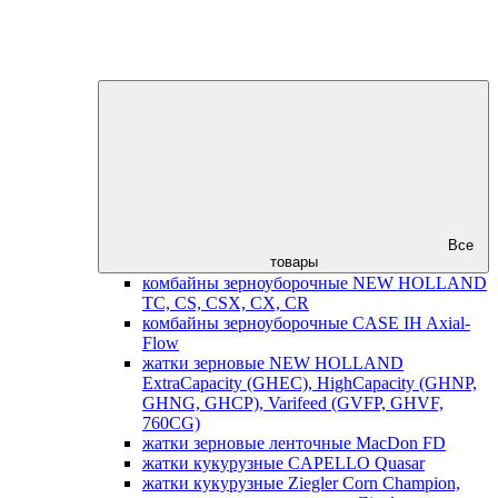
Все
товары
комбайны зерноуборочные NEW HOLLAND
TC, CS, CSX, CX, CR
комбайны зерноуборочные CASE IH Axial-
Flow
жатки зерновые NEW HOLLAND
ExtraCapacity (GHEC), HighCapacity (GHNP,
GHNG, GHCP), Varifeed (GVFP, GHVF,
760CG)
жатки зерновые ленточные MacDon FD
жатки кукурузные CAPELLO Quasar
жатки кукурузные Ziegler Corn Champion,