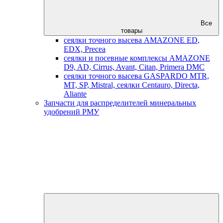
Все
товары
сеялки точного высева AMAZONE ED,
EDX, Precea
сеялки и посевные комплексы AMAZONE
D9, AD, Cirrus, Avant, Citan, Primera DMC
сеялки точного высева GASPARDO MTR,
MT, SP, Mistral, сеялки Centauro, Directa,
Aliante
Запчасти для распределителей минеральных
удобрений РМУ