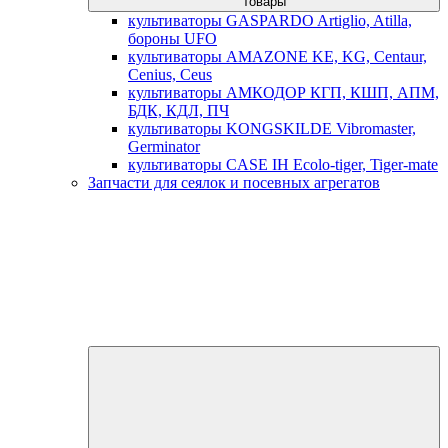
товары
культиваторы GASPARDO Artiglio, Atilla,
бороны UFO
культиваторы AMAZONE KE, KG, Centaur,
Cenius, Ceus
культиваторы АМКОДОР КГП, КШП, АПМ,
БДК, КДЛ, ПЧ
культиваторы KONGSKILDE Vibromaster,
Germinator
культиваторы CASE IH Ecolo-tiger, Tiger-mate
Запчасти для сеялок и посевных агрегатов