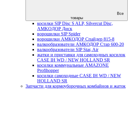
Все
товары
косилки SIP Disc S ALP, Silvercut Disc,
AMKOДОР Диск
ворошилки SIP Spider
ворошилки АМКОДОР Спайдер 815-8
валкообразователи АМКОДОР Стар 600-20
валкообразователи SIP Star, Air
жатки и приставки для самоходных косилок
CASE IH WD / NEW HOLLAND SR
косилки коммунальные AMAZONE
Profihopper
косилки самоходные CASE IH WD / NEW
HOLLAND SR
Запчасти для кормоуборочных комбайнов и жаток