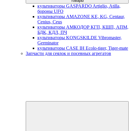
товары
культиваторы GASPARDO Artiglio, Atilla,
бороны UFO
культиваторы AMAZONE KE, KG, Centaur,
Cenius, Ceus
культиваторы АМКОДОР КГП, КШП, АПМ,
БДК, КДЛ, ПЧ
культиваторы KONGSKILDE Vibromaster,
Germinator
культиваторы CASE IH Ecolo-tiger, Tiger-mate
Запчасти для сеялок и посевных агрегатов