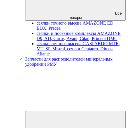
Все
товары
сеялки точного высева AMAZONE ED,
EDX, Precea
сеялки и посевные комплексы AMAZONE
D9, AD, Cirrus, Avant, Citan, Primera DMC
сеялки точного высева GASPARDO MTR,
MT, SP, Mistral, сеялки Centauro, Directa,
Aliante
Запчасти для распределителей минеральных
удобрений РМУ