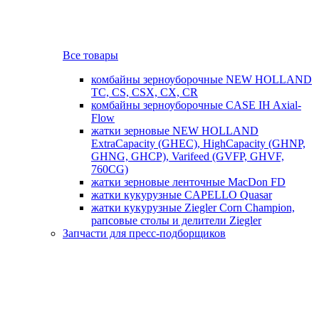
Все товары
комбайны зерноуборочные NEW HOLLAND
TC, CS, CSX, CX, CR
комбайны зерноуборочные CASE IH Axial-
Flow
жатки зерновые NEW HOLLAND
ExtraCapacity (GHEC), HighCapacity (GHNP,
GHNG, GHCP), Varifeed (GVFP, GHVF,
760CG)
жатки зерновые ленточные MacDon FD
жатки кукурузные CAPELLO Quasar
жатки кукурузные Ziegler Corn Champion,
рапсовые столы и делители Ziegler
Запчасти для пресс-подборщиков