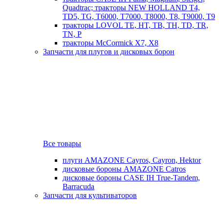
Quadtrac; тракторы NEW HOLLAND T4,
TD5, TG, T6000, T7000, T8000, T8, T9000, T9
тракторы LOVOL TE, HT, TB, TH, TD, TR,
TN, P
тракторы McCormick X7, X8
Запчасти для плугов и дисковых борон
Все товары
плуги AMAZONE Cayros, Cayron, Hektor
дисковые бороны AMAZONE Catros
дисковые бороны CASE IH True-Tandem,
Barracuda
Запчасти для культиваторов