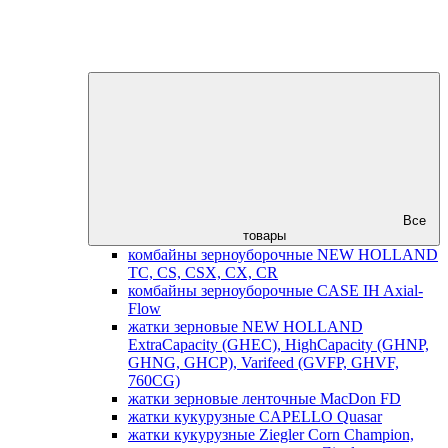
Все
товары
комбайны зерноуборочные NEW HOLLAND
TC, CS, CSX, CX, CR
комбайны зерноуборочные CASE IH Axial-
Flow
жатки зерновые NEW HOLLAND
ExtraCapacity (GHEC), HighCapacity (GHNP,
GHNG, GHCP), Varifeed (GVFP, GHVF,
760CG)
жатки зерновые ленточные MacDon FD
жатки кукурузные CAPELLO Quasar
жатки кукурузные Ziegler Corn Champion,