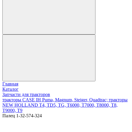
Главная
Каталог
Запчасти для тракторов
тракторы CASE IH Puma, Magnum, Steiger, Quadtrac; тракторы
NEW HOLLAND T4, TD5, TG, T6000, T7000, T8000, T8,
T9000, T9
Палец 1-32-574-324