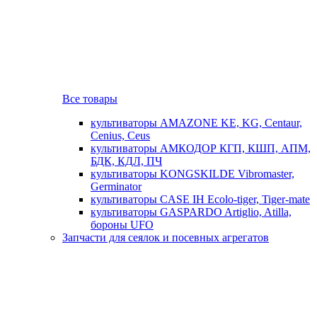
Все товары
культиваторы AMAZONE KE, KG, Centaur,
Cenius, Ceus
культиваторы АМКОДОР КГП, КШП, АПМ,
БДК, КДЛ, ПЧ
культиваторы KONGSKILDE Vibromaster,
Germinator
культиваторы CASE IH Ecolo-tiger, Tiger-mate
культиваторы GASPARDO Artiglio, Atilla,
бороны UFO
Запчасти для сеялок и посевных агрегатов