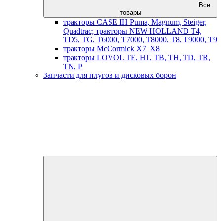
Все
товары
тракторы CASE IH Puma, Magnum, Steiger,
Quadtrac; тракторы NEW HOLLAND T4,
TD5, TG, T6000, T7000, T8000, T8, T9000, T9
тракторы McCormick X7, X8
тракторы LOVOL TE, HT, TB, TH, TD, TR,
TN, P
Запчасти для плугов и дисковых борон