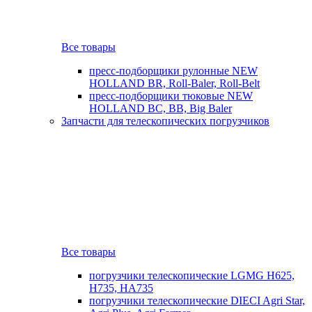
Все товары
пресс-подборщики рулонные NEW
HOLLAND BR, Roll-Baler, Roll-Belt
пресс-подборщики тюковые NEW
HOLLAND BC, BB, Big Baler
Запчасти для телескопических погрузчиков
Все товары
погрузчики телескопические LGMG H625,
H735, HA735
погрузчики телескопические DIECI Agri Star,