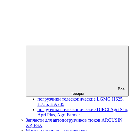
Все
товары
погрузчики телескопические LGMG H625,
H735, HA735
погрузчики телескопические DIECI Agri Star,
Agri Plus, Agri Farmer
Запчасти для автопогрузчиков тюков ARCUSIN
XP, FSX
Масла и смазочные материалы