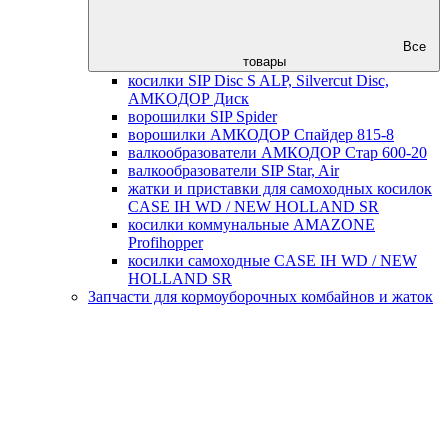
Все
товары
косилки SIP Disc S ALP, Silvercut Disc,
AMKOДОР Диск
ворошилки SIP Spider
ворошилки АМКОДОР Спайдер 815-8
валкообразователи АМКОДОР Стар 600-20
валкообразователи SIP Star, Air
жатки и приставки для самоходных косилок
CASE IH WD / NEW HOLLAND SR
косилки коммунальные AMAZONE
Profihopper
косилки самоходные CASE IH WD / NEW
HOLLAND SR
Запчасти для кормоуборочных комбайнов и жаток