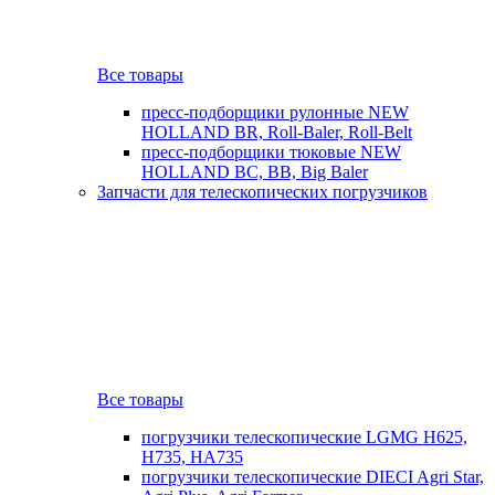
Все товары
пресс-подборщики рулонные NEW
HOLLAND BR, Roll-Baler, Roll-Belt
пресс-подборщики тюковые NEW
HOLLAND BC, BB, Big Baler
Запчасти для телескопических погрузчиков
Все товары
погрузчики телескопические LGMG H625,
H735, HA735
погрузчики телескопические DIECI Agri Star,