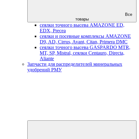
Все
товары
сеялки точного высева AMAZONE ED,
EDX, Precea
сеялки и посевные комплексы AMAZONE
D9, AD, Cirrus, Avant, Citan, Primera DMC
сеялки точного высева GASPARDO MTR,
MT, SP, Mistral, сеялки Centauro, Directa,
Aliante
Запчасти для распределителей минеральных
удобрений РМУ