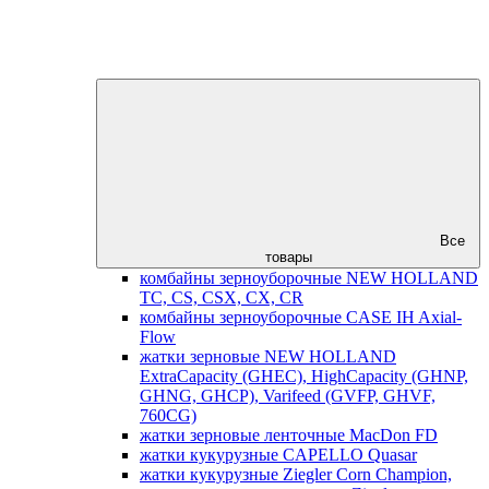
Все
товары
комбайны зерноуборочные NEW HOLLAND
TC, CS, CSX, CX, CR
комбайны зерноуборочные CASE IH Axial-
Flow
жатки зерновые NEW HOLLAND
ExtraCapacity (GHEC), HighCapacity (GHNP,
GHNG, GHCP), Varifeed (GVFP, GHVF,
760CG)
жатки зерновые ленточные MacDon FD
жатки кукурузные CAPELLO Quasar
жатки кукурузные Ziegler Corn Champion,