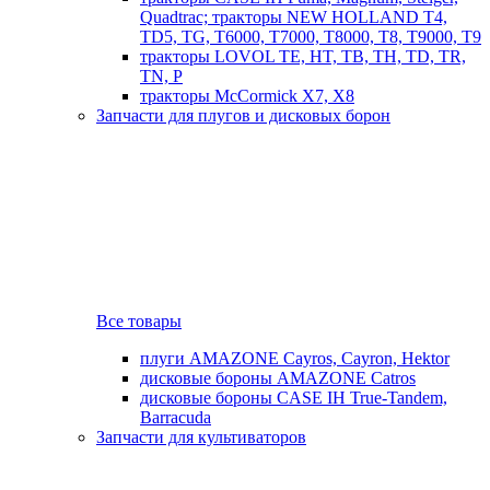
Quadtrac; тракторы NEW HOLLAND T4,
TD5, TG, T6000, T7000, T8000, T8, T9000, T9
тракторы LOVOL TE, HT, TB, TH, TD, TR,
TN, P
тракторы McCormick X7, X8
Запчасти для плугов и дисковых борон
Все товары
плуги AMAZONE Cayros, Cayron, Hektor
дисковые бороны AMAZONE Catros
дисковые бороны CASE IH True-Tandem,
Barracuda
Запчасти для культиваторов