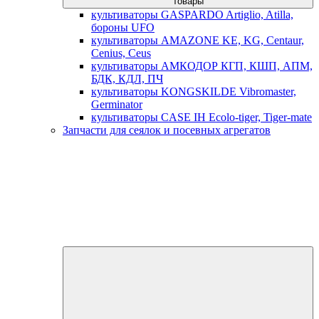
товары
культиваторы GASPARDO Artiglio, Atilla,
бороны UFO
культиваторы AMAZONE KE, KG, Centaur,
Cenius, Ceus
культиваторы АМКОДОР КГП, КШП, АПМ,
БДК, КДЛ, ПЧ
культиваторы KONGSKILDE Vibromaster,
Germinator
культиваторы CASE IH Ecolo-tiger, Tiger-mate
Запчасти для сеялок и посевных агрегатов