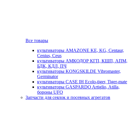
Все товары
культиваторы AMAZONE KE, KG, Centaur,
Cenius, Ceus
культиваторы АМКОДОР КГП, КШП, АПМ,
БДК, КДЛ, ПЧ
культиваторы KONGSKILDE Vibromaster,
Germinator
культиваторы CASE IH Ecolo-tiger, Tiger-mate
культиваторы GASPARDO Artiglio, Atilla,
бороны UFO
Запчасти для сеялок и посевных агрегатов