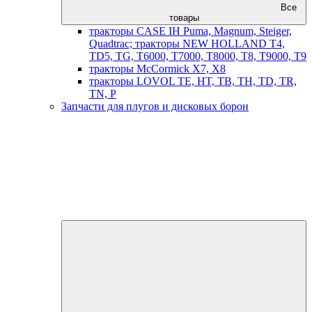
Все
товары
тракторы CASE IH Puma, Magnum, Steiger,
Quadtrac; тракторы NEW HOLLAND T4,
TD5, TG, T6000, T7000, T8000, T8, T9000, T9
тракторы McCormick X7, X8
тракторы LOVOL TE, HT, TB, TH, TD, TR,
TN, P
Запчасти для плугов и дисковых борон