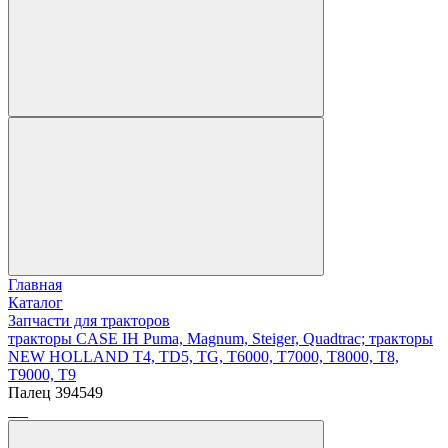
Главная
Каталог
Запчасти для тракторов
тракторы CASE IH Puma, Magnum, Steiger, Quadtrac; тракторы
NEW HOLLAND T4, TD5, TG, T6000, T7000, T8000, T8,
T9000, T9
Палец 394549