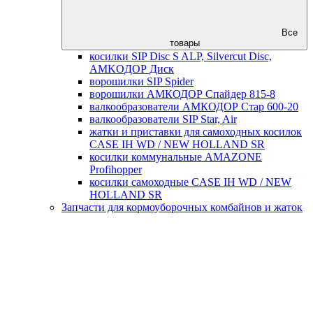
Все
товары
косилки SIP Disc S ALP, Silvercut Disc,
AMKOДОР Диск
ворошилки SIP Spider
ворошилки АМКОДОР Спайдер 815-8
валкообразователи АМКОДОР Стар 600-20
валкообразователи SIP Star, Air
жатки и приставки для самоходных косилок
CASE IH WD / NEW HOLLAND SR
косилки коммунальные AMAZONE
Profihopper
косилки самоходные CASE IH WD / NEW
HOLLAND SR
Запчасти для кормоуборочных комбайнов и жаток