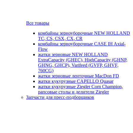
Все товары
комбайны зерноуборочные NEW HOLLAND
TC, CS, CSX, CX, CR
комбайны зерноуборочные CASE IH Axial-
Flow
жатки зерновые NEW HOLLAND
ExtraCapacity (GHEC), HighCapacity (GHNP,
GHNG, GHCP), Varifeed (GVFP, GHVF,
760CG)
жатки зерновые ленточные MacDon FD
жатки кукурузные CAPELLO Quasar
жатки кукурузные Ziegler Corn Champion,
рапсовые столы и делители Ziegler
Запчасти для пресс-подборщиков