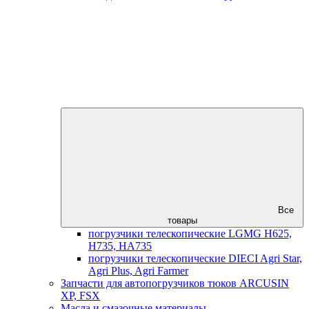
Все
товары
погрузчики телескопические LGMG H625,
H735, HA735
погрузчики телескопические DIECI Agri Star,
Agri Plus, Agri Farmer
Запчасти для автопогрузчиков тюков ARCUSIN
XP, FSX
Масла и смазочные материалы