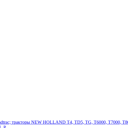
adtrac; тракторы NEW HOLLAND T4, TD5, TG, T6000, T7000, T80
, P