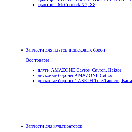
тракторы McCormick X7, X8
Запчасти для плугов и дисковых борон
Все товары
плуги AMAZONE Cayros, Cayron, Hektor
дисковые бороны AMAZONE Catros
дисковые бороны CASE IH True-Tandem, Barra
Запчасти для культиваторов