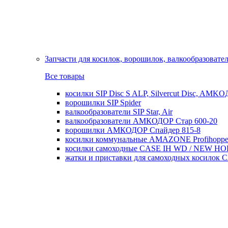
Запчасти для косилок, ворошилок, валкообразовате
Все товары
косилки SIP Disc S ALP, Silvercut Disc, AMK
ворошилки SIP Spider
валкообразователи SIP Star, Air
валкообразователи АМКОДОР Стар 600-20
ворошилки АМКОДОР Спайдер 815-8
косилки коммунальные AMAZONE Profihoppe
косилки самоходные CASE IH WD / NEW H
жатки и приставки для самоходных косил