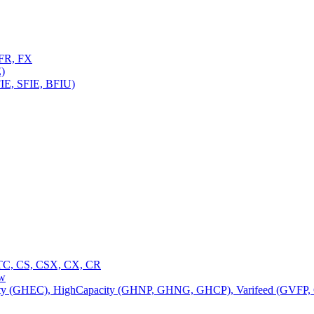
FR, FX
)
E, SFIE, BFIU)
C, CS, CSX, CX, CR
ow
 (GHEC), HighCapacity (GHNP, GHNG, GHCP), Varifeed (GVFP