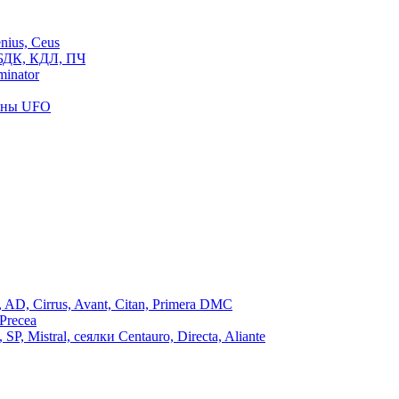
ius, Ceus
БДК, КДЛ, ПЧ
inator
роны UFO
, Cirrus, Avant, Citan, Primera DMC
Precea
Mistral, сеялки Centauro, Directa, Aliante