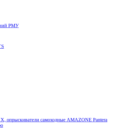
ений РМУ
TS
, опрыскиватели самоходные AMAZONE Pantera
po