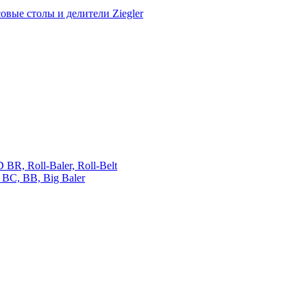
овые столы и делители Ziegler
 Roll-Baler, Roll-Belt
C, BB, Big Baler