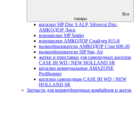
Все
товары
косилки SIP Disc S ALP, Silvercut Disc,
AMKOДОР Диск
ворошилки SIP Spider
ворошилки АМКОДОР Спайдер 815-8
валкообразователи АМКОДОР Стар 600-20
валкообразователи SIP Star, Air
жатки и приставки для самоходных косилок
CASE IH WD / NEW HOLLAND SR
косилки коммунальные AMAZONE
Profihopper
косилки самоходные CASE IH WD / NEW
HOLLAND SR
Запчасти для кормоуборочных комбайнов и жаток