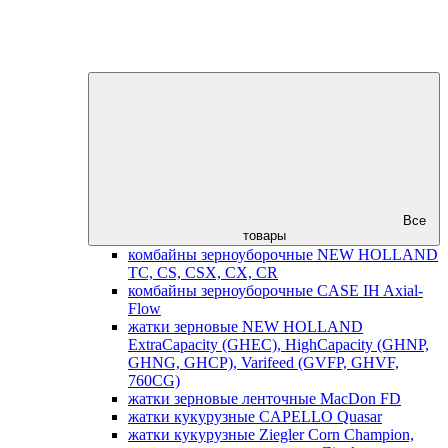
Все
товары
комбайны зерноуборочные NEW HOLLAND
TC, CS, CSX, CX, CR
комбайны зерноуборочные CASE IH Axial-
Flow
жатки зерновые NEW HOLLAND
ExtraCapacity (GHEC), HighCapacity (GHNP,
GHNG, GHCP), Varifeed (GVFP, GHVF,
760CG)
жатки зерновые ленточные MacDon FD
жатки кукурузные CAPELLO Quasar
жатки кукурузные Ziegler Corn Champion,