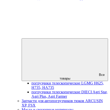
Все
товары
погрузчики телескопические LGMG H625,
H735, HA735
погрузчики телескопические DIECI Agri Star,
Agri Plus, Agri Farmer
Запчасти для автопогрузчиков тюков ARCUSIN
XP, FSX
Масла и смазочные материалы