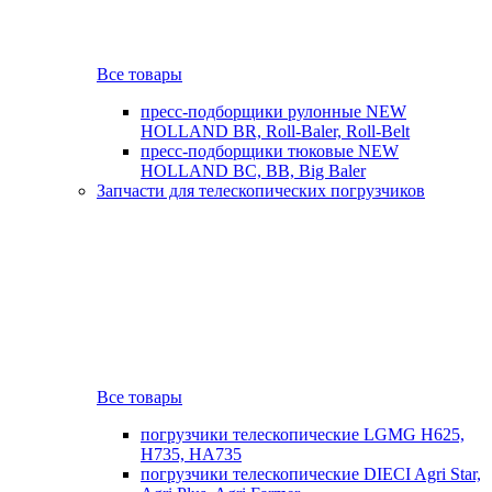
Все товары
пресс-подборщики рулонные NEW
HOLLAND BR, Roll-Baler, Roll-Belt
пресс-подборщики тюковые NEW
HOLLAND BC, BB, Big Baler
Запчасти для телескопических погрузчиков
Все товары
погрузчики телескопические LGMG H625,
H735, HA735
погрузчики телескопические DIECI Agri Star,