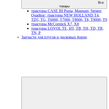
Все
товары
тракторы CASE IH Puma, Magnum, Steiger,
Quadtrac; тракторы NEW HOLLAND T4,
TD5, TG, T6000, T7000, T8000, T8, T9000, T9
тракторы McCormick X7, X8
тракторы LOVOL TE, HT, TB, TH, TD, TR,
TN, P
Запчасти для плугов и дисковых борон