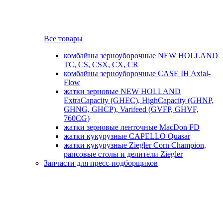
Все товары
комбайны зерноуборочные NEW HOLLAND
TC, CS, CSX, CX, CR
комбайны зерноуборочные CASE IH Axial-
Flow
жатки зерновые NEW HOLLAND
ExtraCapacity (GHEC), HighCapacity (GHNP,
GHNG, GHCP), Varifeed (GVFP, GHVF,
760CG)
жатки зерновые ленточные MacDon FD
жатки кукурузные CAPELLO Quasar
жатки кукурузные Ziegler Corn Champion,
рапсовые столы и делители Ziegler
Запчасти для пресс-подборщиков