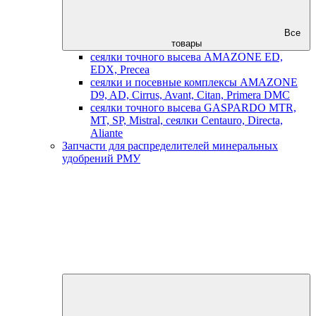
Все
товары
сеялки точного высева AMAZONE ED,
EDX, Precea
сеялки и посевные комплексы AMAZONE
D9, AD, Cirrus, Avant, Citan, Primera DMC
сеялки точного высева GASPARDO MTR,
MT, SP, Mistral, сеялки Centauro, Directa,
Aliante
Запчасти для распределителей минеральных
удобрений РМУ