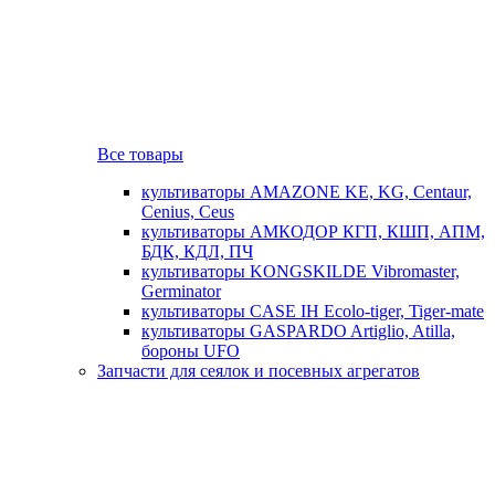
Все товары
культиваторы AMAZONE KE, KG, Centaur,
Cenius, Ceus
культиваторы АМКОДОР КГП, КШП, АПМ,
БДК, КДЛ, ПЧ
культиваторы KONGSKILDE Vibromaster,
Germinator
культиваторы CASE IH Ecolo-tiger, Tiger-mate
культиваторы GASPARDO Artiglio, Atilla,
бороны UFO
Запчасти для сеялок и посевных агрегатов