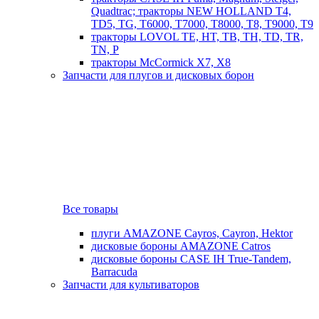
Quadtrac; тракторы NEW HOLLAND T4,
TD5, TG, T6000, T7000, T8000, T8, T9000, T9
тракторы LOVOL TE, HT, TB, TH, TD, TR,
TN, P
тракторы McCormick X7, X8
Запчасти для плугов и дисковых борон
Все товары
плуги AMAZONE Cayros, Cayron, Hektor
дисковые бороны AMAZONE Catros
дисковые бороны CASE IH True-Tandem,
Barracuda
Запчасти для культиваторов