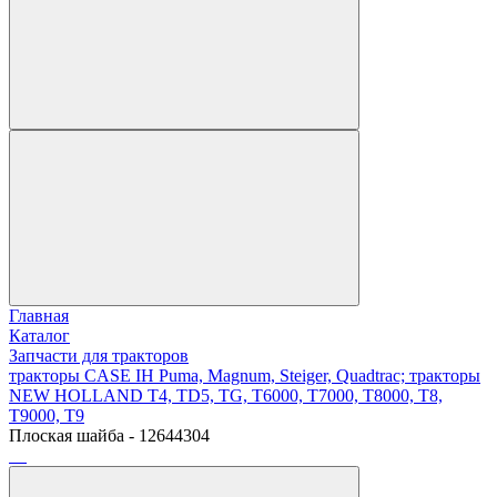
Главная
Каталог
Запчасти для тракторов
тракторы CASE IH Puma, Magnum, Steiger, Quadtrac; тракторы
NEW HOLLAND T4, TD5, TG, T6000, T7000, T8000, T8,
T9000, T9
Плоская шайба - 12644304