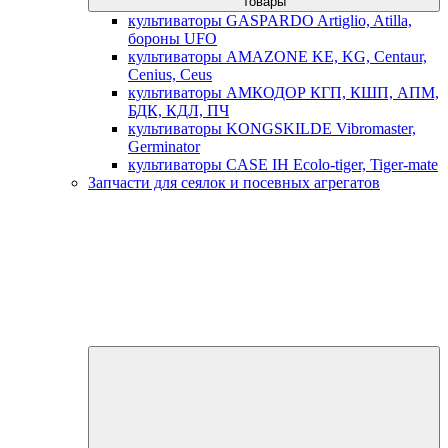
товары
культиваторы GASPARDO Artiglio, Atilla,
бороны UFO
культиваторы AMAZONE KE, KG, Centaur,
Cenius, Ceus
культиваторы АМКОДОР КГП, КШП, АПМ,
БДК, КДЛ, ПЧ
культиваторы KONGSKILDE Vibromaster,
Germinator
культиваторы CASE IH Ecolo-tiger, Tiger-mate
Запчасти для сеялок и посевных агрегатов