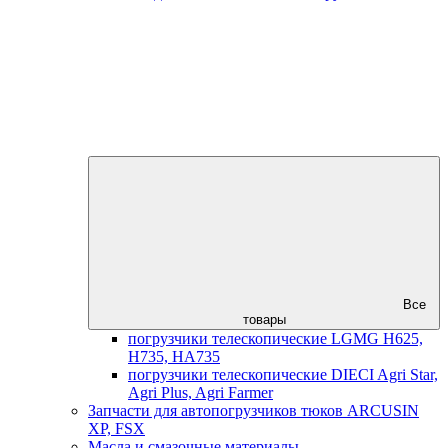
Все
товары
погрузчики телескопические LGMG H625,
H735, HA735
погрузчики телескопические DIECI Agri Star,
Agri Plus, Agri Farmer
Запчасти для автопогрузчиков тюков ARCUSIN
XP, FSX
Масла и смазочные материалы