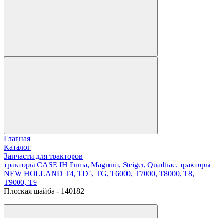
Главная
Каталог
Запчасти для тракторов
тракторы CASE IH Puma, Magnum, Steiger, Quadtrac; тракторы
NEW HOLLAND T4, TD5, TG, T6000, T7000, T8000, T8,
T9000, T9
Плоская шайба - 140182