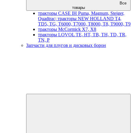
Все
товары
тракторы CASE IH Puma, Magnum, Steiger,
Quadtrac; тракторы NEW HOLLAND T4,
TD5, TG, T6000, T7000, T8000, T8, T9000, T9
тракторы McCormick X7, X8
тракторы LOVOL TE, HT, TB, TH, TD, TR,
TN, P
Запчасти для плугов и дисковых борон