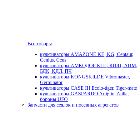
Все товары
культиваторы AMAZONE KE, KG, Centaur,
Cenius, Ceus
культиваторы АМКОДОР КГП, КШП, АПМ,
БДК, КДЛ, ПЧ
культиваторы KONGSKILDE Vibromaster,
Germinator
культиваторы CASE IH Ecolo-tiger, Tiger-mate
культиваторы GASPARDO Artiglio, Atilla,
бороны UFO
Запчасти для сеялок и посевных агрегатов