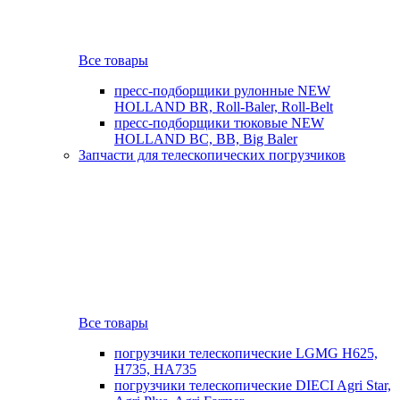
Все товары
пресс-подборщики рулонные NEW
HOLLAND BR, Roll-Baler, Roll-Belt
пресс-подборщики тюковые NEW
HOLLAND BC, BB, Big Baler
Запчасти для телескопических погрузчиков
Все товары
погрузчики телескопические LGMG H625,
H735, HA735
погрузчики телескопические DIECI Agri Star,