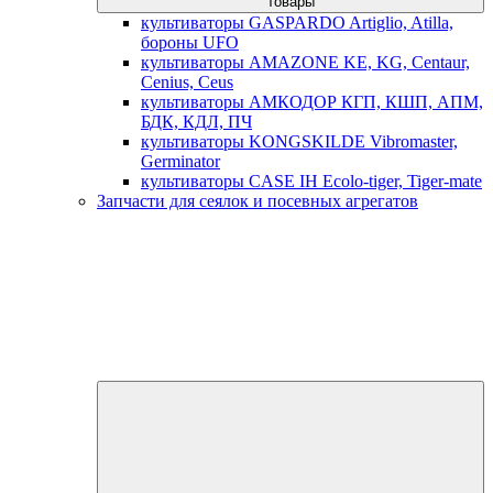
товары
культиваторы GASPARDO Artiglio, Atilla,
бороны UFO
культиваторы AMAZONE KE, KG, Centaur,
Cenius, Ceus
культиваторы АМКОДОР КГП, КШП, АПМ,
БДК, КДЛ, ПЧ
культиваторы KONGSKILDE Vibromaster,
Germinator
культиваторы CASE IH Ecolo-tiger, Tiger-mate
Запчасти для сеялок и посевных агрегатов