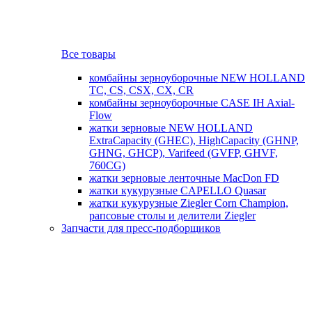
Все товары
комбайны зерноуборочные NEW HOLLAND
TC, CS, CSX, CX, CR
комбайны зерноуборочные CASE IH Axial-
Flow
жатки зерновые NEW HOLLAND
ExtraCapacity (GHEC), HighCapacity (GHNP,
GHNG, GHCP), Varifeed (GVFP, GHVF,
760CG)
жатки зерновые ленточные MacDon FD
жатки кукурузные CAPELLO Quasar
жатки кукурузные Ziegler Corn Champion,
рапсовые столы и делители Ziegler
Запчасти для пресс-подборщиков