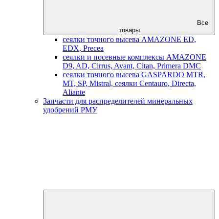
Все
товары
сеялки точного высева AMAZONE ED,
EDX, Precea
сеялки и посевные комплексы AMAZONE
D9, AD, Cirrus, Avant, Citan, Primera DMC
сеялки точного высева GASPARDO MTR,
MT, SP, Mistral, сеялки Centauro, Directa,
Aliante
Запчасти для распределителей минеральных
удобрений РМУ