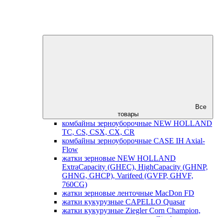
Все
товары
комбайны зерноуборочные NEW HOLLAND
TC, CS, CSX, CX, CR
комбайны зерноуборочные CASE IH Axial-
Flow
жатки зерновые NEW HOLLAND
ExtraCapacity (GHEC), HighCapacity (GHNP,
GHNG, GHCP), Varifeed (GVFP, GHVF,
760CG)
жатки зерновые ленточные MacDon FD
жатки кукурузные CAPELLO Quasar
жатки кукурузные Ziegler Corn Champion,