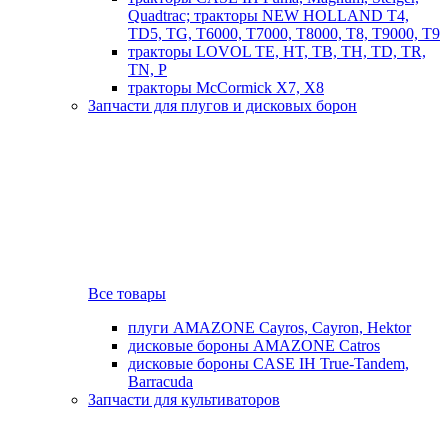
Quadtrac; тракторы NEW HOLLAND T4,
TD5, TG, T6000, T7000, T8000, T8, T9000, T9
тракторы LOVOL TE, HT, TB, TH, TD, TR,
TN, P
тракторы McCormick X7, X8
Запчасти для плугов и дисковых борон
Все товары
плуги AMAZONE Cayros, Cayron, Hektor
дисковые бороны AMAZONE Catros
дисковые бороны CASE IH True-Tandem,
Barracuda
Запчасти для культиваторов