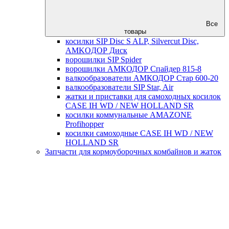
Все
товары
косилки SIP Disc S ALP, Silvercut Disc,
AMKOДОР Диск
ворошилки SIP Spider
ворошилки АМКОДОР Спайдер 815-8
валкообразователи АМКОДОР Стар 600-20
валкообразователи SIP Star, Air
жатки и приставки для самоходных косилок
CASE IH WD / NEW HOLLAND SR
косилки коммунальные AMAZONE
Profihopper
косилки самоходные CASE IH WD / NEW
HOLLAND SR
Запчасти для кормоуборочных комбайнов и жаток