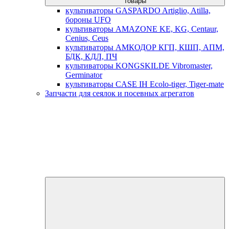
товары
культиваторы GASPARDO Artiglio, Atilla,
бороны UFO
культиваторы AMAZONE KE, KG, Centaur,
Cenius, Ceus
культиваторы АМКОДОР КГП, КШП, АПМ,
БДК, КДЛ, ПЧ
культиваторы KONGSKILDE Vibromaster,
Germinator
культиваторы CASE IH Ecolo-tiger, Tiger-mate
Запчасти для сеялок и посевных агрегатов