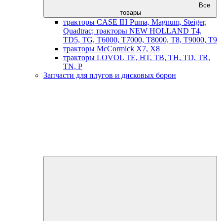
Все
товары
тракторы CASE IH Puma, Magnum, Steiger,
Quadtrac; тракторы NEW HOLLAND T4,
TD5, TG, T6000, T7000, T8000, T8, T9000, T9
тракторы McCormick X7, X8
тракторы LOVOL TE, HT, TB, TH, TD, TR,
TN, P
Запчасти для плугов и дисковых борон