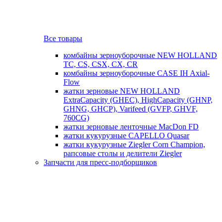
Все товары
комбайны зерноуборочные NEW HOLLAND
TC, CS, CSX, CX, CR
комбайны зерноуборочные CASE IH Axial-
Flow
жатки зерновые NEW HOLLAND
ExtraCapacity (GHEC), HighCapacity (GHNP,
GHNG, GHCP), Varifeed (GVFP, GHVF,
760CG)
жатки зерновые ленточные MacDon FD
жатки кукурузные CAPELLO Quasar
жатки кукурузные Ziegler Corn Champion,
рапсовые столы и делители Ziegler
Запчасти для пресс-подборщиков