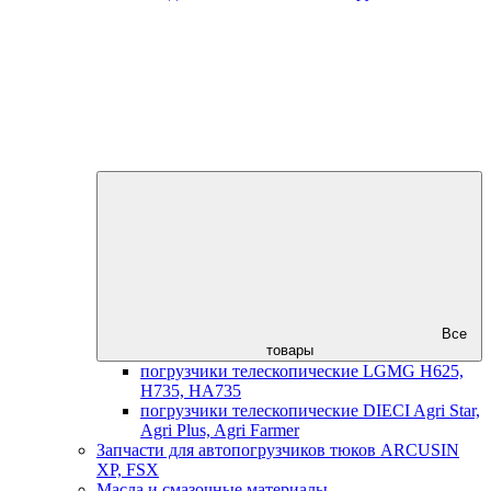
Все
товары
погрузчики телескопические LGMG H625,
H735, HA735
погрузчики телескопические DIECI Agri Star,
Agri Plus, Agri Farmer
Запчасти для автопогрузчиков тюков ARCUSIN
XP, FSX
Масла и смазочные материалы