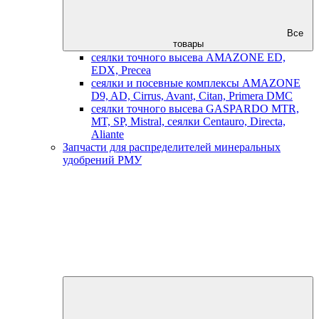
Все
товары
сеялки точного высева AMAZONE ED,
EDX, Precea
сеялки и посевные комплексы AMAZONE
D9, AD, Cirrus, Avant, Citan, Primera DMC
сеялки точного высева GASPARDO MTR,
MT, SP, Mistral, сеялки Centauro, Directa,
Aliante
Запчасти для распределителей минеральных
удобрений РМУ