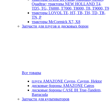
Quadtrac; тракторы NEW HOLLAND T4,
TD5, TG, T6000, T7000, T8000, T8, T9000, T9
тракторы LOVOL TE, HT, TB, TH, TD, TR,
TN, P
тракторы McCormick X7, X8
Запчасти для плугов и дисковых борон
Все товары
плуги AMAZONE Cayros, Cayron, Hektor
дисковые бороны AMAZONE Catros
дисковые бороны CASE IH True-Tandem,
Barracuda
Запчасти для культиваторов