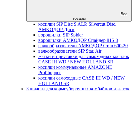
Все
товары
косилки SIP Disc S ALP, Silvercut Disc,
AMKOДОР Диск
ворошилки SIP Spider
ворошилки АМКОДОР Спайдер 815-8
валкообразователи АМКОДОР Стар 600-20
валкообразователи SIP Star, Air
жатки и приставки для самоходных косилок
CASE IH WD / NEW HOLLAND SR
косилки коммунальные AMAZONE
Profihopper
косилки самоходные CASE IH WD / NEW
HOLLAND SR
Запчасти для кормоуборочных комбайнов и жаток