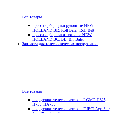
Все товары
пресс-подборщики рулонные NEW
HOLLAND BR, Roll-Baler, Roll-Belt
пресс-подборщики тюковые NEW
HOLLAND BC, BB, Big Baler
Запчасти для телескопических погрузчиков
Все товары
погрузчики телескопические LGMG H625,
H735, HA735
погрузчики телескопические DIECI Agri Star,