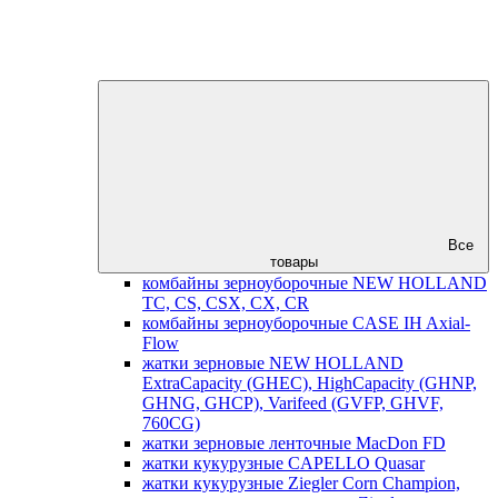
Все
товары
комбайны зерноуборочные NEW HOLLAND
TC, CS, CSX, CX, CR
комбайны зерноуборочные CASE IH Axial-
Flow
жатки зерновые NEW HOLLAND
ExtraCapacity (GHEC), HighCapacity (GHNP,
GHNG, GHCP), Varifeed (GVFP, GHVF,
760CG)
жатки зерновые ленточные MacDon FD
жатки кукурузные CAPELLO Quasar
жатки кукурузные Ziegler Corn Champion,