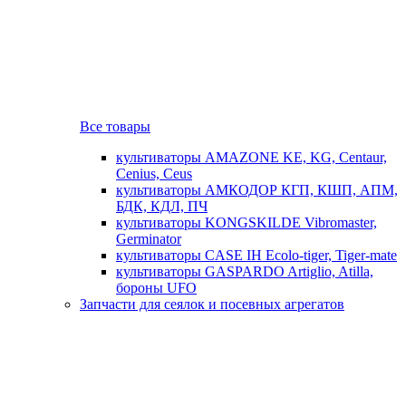
Все товары
культиваторы AMAZONE KE, KG, Centaur,
Cenius, Ceus
культиваторы АМКОДОР КГП, КШП, АПМ,
БДК, КДЛ, ПЧ
культиваторы KONGSKILDE Vibromaster,
Germinator
культиваторы CASE IH Ecolo-tiger, Tiger-mate
культиваторы GASPARDO Artiglio, Atilla,
бороны UFO
Запчасти для сеялок и посевных агрегатов