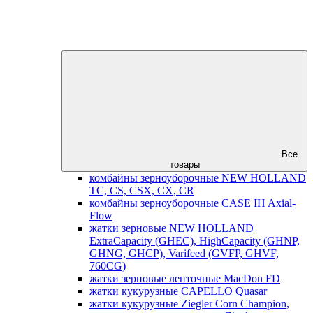
Все
товары
комбайны зерноуборочные NEW HOLLAND
TC, CS, CSX, CX, CR
комбайны зерноуборочные CASE IH Axial-
Flow
жатки зерновые NEW HOLLAND
ExtraCapacity (GHEC), HighCapacity (GHNP,
GHNG, GHCP), Varifeed (GVFP, GHVF,
760CG)
жатки зерновые ленточные MacDon FD
жатки кукурузные CAPELLO Quasar
жатки кукурузные Ziegler Corn Champion,