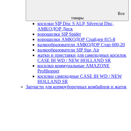
Все
товары
косилки SIP Disc S ALP, Silvercut Disc,
AMKOДОР Диск
ворошилки SIP Spider
ворошилки АМКОДОР Спайдер 815-8
валкообразователи АМКОДОР Стар 600-20
валкообразователи SIP Star, Air
жатки и приставки для самоходных косилок
CASE IH WD / NEW HOLLAND SR
косилки коммунальные AMAZONE
Profihopper
косилки самоходные CASE IH WD / NEW
HOLLAND SR
Запчасти для кормоуборочных комбайнов и жаток