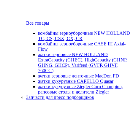
Все товары
комбайны зерноуборочные NEW HOLLAND
TC, CS, CSX, CX, CR
комбайны зерноуборочные CASE IH Axial-
Flow
жатки зерновые NEW HOLLAND
ExtraCapacity (GHEC), HighCapacity (GHNP,
GHNG, GHCP), Varifeed (GVFP, GHVF,
760CG)
жатки зерновые ленточные MacDon FD
жатки кукурузные CAPELLO Quasar
жатки кукурузные Ziegler Corn Champion,
рапсовые столы и делители Ziegler
Запчасти для пресс-подборщиков