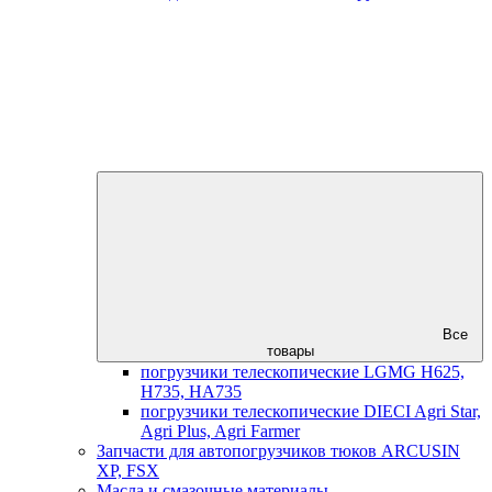
Все
товары
погрузчики телескопические LGMG H625,
H735, HA735
погрузчики телескопические DIECI Agri Star,
Agri Plus, Agri Farmer
Запчасти для автопогрузчиков тюков ARCUSIN
XP, FSX
Масла и смазочные материалы