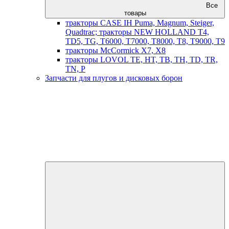
Все
товары
тракторы CASE IH Puma, Magnum, Steiger,
Quadtrac; тракторы NEW HOLLAND T4,
TD5, TG, T6000, T7000, T8000, T8, T9000, T9
тракторы McCormick X7, X8
тракторы LOVOL TE, HT, TB, TH, TD, TR,
TN, P
Запчасти для плугов и дисковых борон