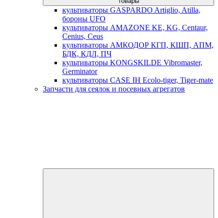
товары
культиваторы GASPARDO Artiglio, Atilla,
бороны UFO
культиваторы AMAZONE KE, KG, Centaur,
Cenius, Ceus
культиваторы АМКОДОР КГП, КШП, АПМ,
БДК, КДЛ, ПЧ
культиваторы KONGSKILDE Vibromaster,
Germinator
культиваторы CASE IH Ecolo-tiger, Tiger-mate
Запчасти для сеялок и посевных агрегатов