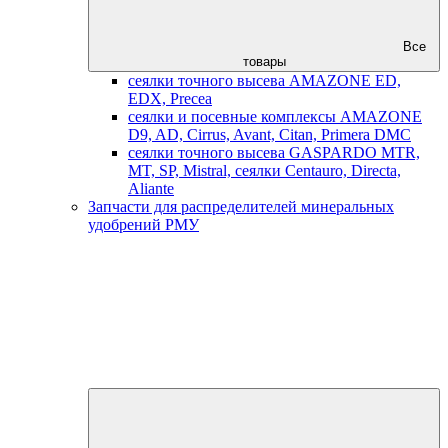
Все
товары
сеялки точного высева AMAZONE ED,
EDX, Precea
сеялки и посевные комплексы AMAZONE
D9, AD, Cirrus, Avant, Citan, Primera DMC
сеялки точного высева GASPARDO MTR,
MT, SP, Mistral, сеялки Centauro, Directa,
Aliante
Запчасти для распределителей минеральных
удобрений РМУ