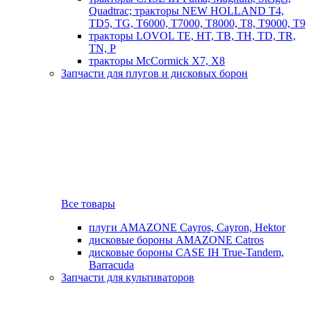
Quadtrac; тракторы NEW HOLLAND T4,
TD5, TG, T6000, T7000, T8000, T8, T9000, T9
тракторы LOVOL TE, HT, TB, TH, TD, TR,
TN, P
тракторы McCormick X7, X8
Запчасти для плугов и дисковых борон
Все товары
плуги AMAZONE Cayros, Cayron, Hektor
дисковые бороны AMAZONE Catros
дисковые бороны CASE IH True-Tandem,
Barracuda
Запчасти для культиваторов