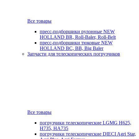
Все товары
пресс-подборщики рулонные NEW
HOLLAND BR, Roll-Baler, Roll-Belt
пресс-подборщики тюковые NEW
HOLLAND BC, BB, Big Baler
Запчасти для телескопических погрузчиков
Все товары
погрузчики телескопические LGMG H625,
H735, HA735
погрузчики телескопические DIECI Agri Star,