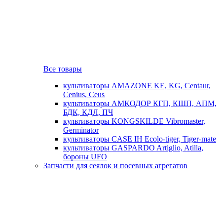
Все товары
культиваторы AMAZONE KE, KG, Centaur,
Cenius, Ceus
культиваторы АМКОДОР КГП, КШП, АПМ,
БДК, КДЛ, ПЧ
культиваторы KONGSKILDE Vibromaster,
Germinator
культиваторы CASE IH Ecolo-tiger, Tiger-mate
культиваторы GASPARDO Artiglio, Atilla,
бороны UFO
Запчасти для сеялок и посевных агрегатов