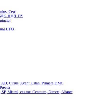
ius, Ceus
БДК, КДЛ, ПЧ
inator
роны UFO
, Cirrus, Avant, Citan, Primera DMC
Precea
Mistral, сеялки Centauro, Directa, Aliante