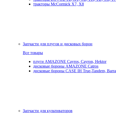
тракторы McCormick X7, X8
Запчасти для плугов и дисковых борон
Все товары
плуги AMAZONE Cayros, Cayron, Hektor
дисковые бороны AMAZONE Catros
дисковые бороны CASE IH True-Tandem, Barra
Запчасти для культиваторов