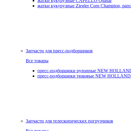
жатки кукурузные CAPELLO Quasar
жатки кукурузные Ziegler Corn Champion, рапс
Запчасти для пресс-подборщиков
Все товары
пресс-подборщики рулонные NEW HOLLAND BR,
пресс-подборщики тюковые NEW HOLLAND B
Запчасти для телескопических погрузчиков
Все товары