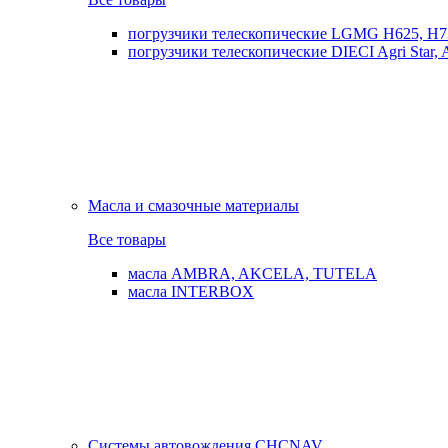
погрузчики телескопические LGMG H625, H7
погрузчики телескопические DIECI Agri Star, Ag
Масла и смазочные материалы
Все товары
масла AMBRA, AKCELA, TUTELA
масла INTERBOX
Системы автовождения CHCNAV