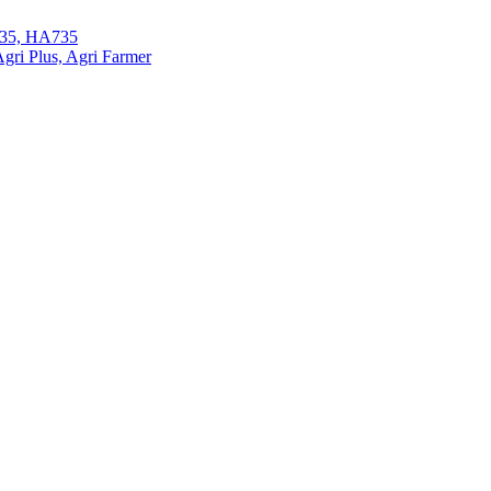
35, HA735
ri Plus, Agri Farmer