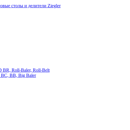
овые столы и делители Ziegler
 Roll-Baler, Roll-Belt
C, BB, Big Baler