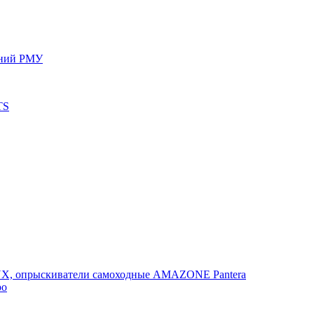
ений РМУ
TS
, опрыскиватели самоходные AMAZONE Pantera
po