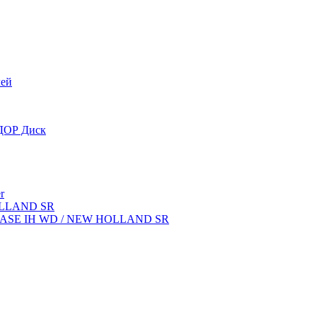
лей
OДОР Диск
r
OLLAND SR
ок CASE IH WD / NEW HOLLAND SR