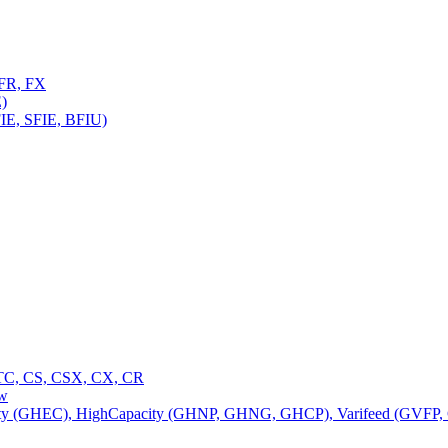
FR, FX
)
E, SFIE, BFIU)
C, CS, CSX, CX, CR
ow
 (GHEC), HighCapacity (GHNP, GHNG, GHCP), Varifeed (GVFP