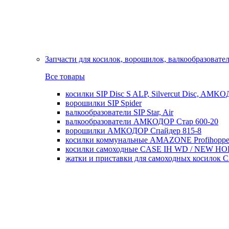
Запчасти для косилок, ворошилок, валкообразовате
Все товары
косилки SIP Disc S ALP, Silvercut Disc, AMK
ворошилки SIP Spider
валкообразователи SIP Star, Air
валкообразователи АМКОДОР Стар 600-20
ворошилки АМКОДОР Спайдер 815-8
косилки коммунальные AMAZONE Profihoppe
косилки самоходные CASE IH WD / NEW H
жатки и приставки для самоходных косил