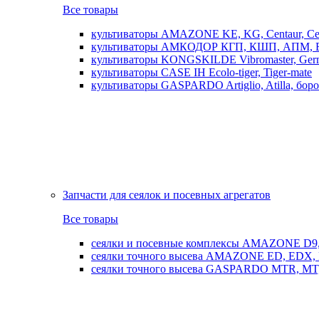
Все товары
культиваторы AMAZONE KE, KG, Centaur, Cen
культиваторы АМКОДОР КГП, КШП, АПМ, 
культиваторы KONGSKILDE Vibromaster, Germ
культиваторы CASE IH Ecolo-tiger, Tiger-mate
культиваторы GASPARDO Artiglio, Atilla, бо
Запчасти для сеялок и посевных агрегатов
Все товары
сеялки и посевные комплексы AMAZONE D9, AD
сеялки точного высева AMAZONE ED, EDX, 
сеялки точного высева GASPARDO MTR, MT, SP, 