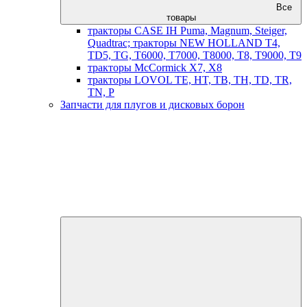
Все
товары
тракторы CASE IH Puma, Magnum, Steiger,
Quadtrac; тракторы NEW HOLLAND T4,
TD5, TG, T6000, T7000, T8000, T8, T9000, T9
тракторы McCormick X7, X8
тракторы LOVOL TE, HT, TB, TH, TD, TR,
TN, P
Запчасти для плугов и дисковых борон