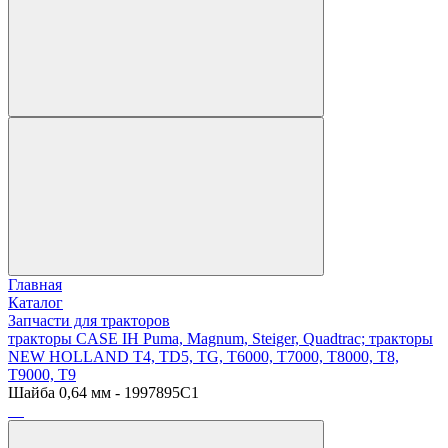
Главная
Каталог
Запчасти для тракторов
тракторы CASE IH Puma, Magnum, Steiger, Quadtrac; тракторы
NEW HOLLAND T4, TD5, TG, T6000, T7000, T8000, T8,
T9000, T9
Шайба 0,64 мм - 1997895C1