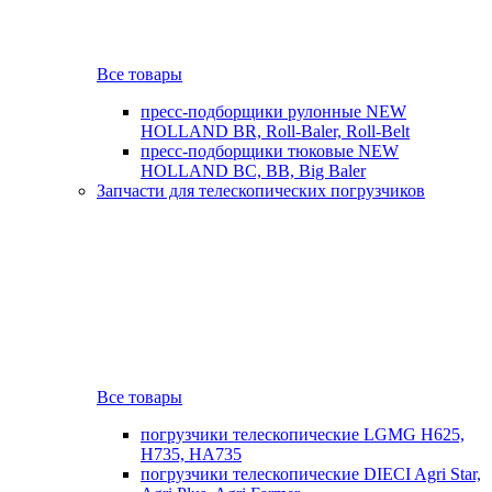
Все товары
пресс-подборщики рулонные NEW
HOLLAND BR, Roll-Baler, Roll-Belt
пресс-подборщики тюковые NEW
HOLLAND BC, BB, Big Baler
Запчасти для телескопических погрузчиков
Все товары
погрузчики телескопические LGMG H625,
H735, HA735
погрузчики телескопические DIECI Agri Star,