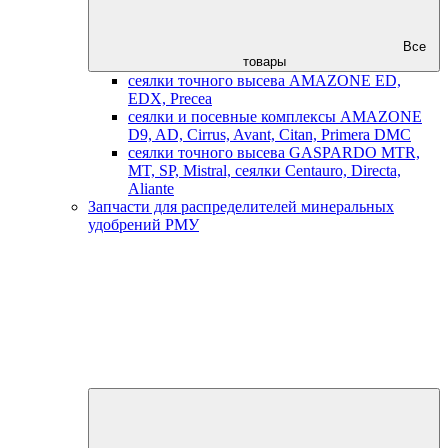
Все
товары
сеялки точного высева AMAZONE ED,
EDX, Precea
сеялки и посевные комплексы AMAZONE
D9, AD, Cirrus, Avant, Citan, Primera DMC
сеялки точного высева GASPARDO MTR,
MT, SP, Mistral, сеялки Centauro, Directa,
Aliante
Запчасти для распределителей минеральных
удобрений РМУ