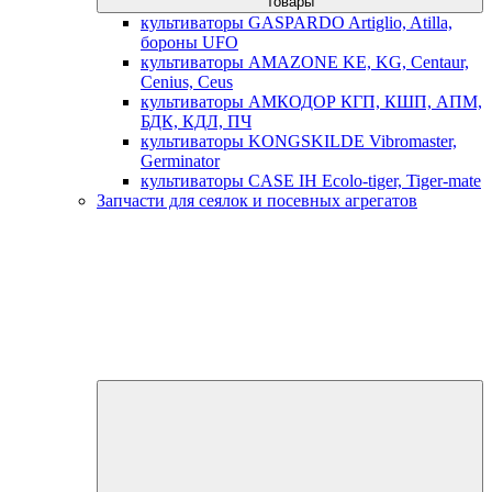
товары
культиваторы GASPARDO Artiglio, Atilla,
бороны UFO
культиваторы AMAZONE KE, KG, Centaur,
Cenius, Ceus
культиваторы АМКОДОР КГП, КШП, АПМ,
БДК, КДЛ, ПЧ
культиваторы KONGSKILDE Vibromaster,
Germinator
культиваторы CASE IH Ecolo-tiger, Tiger-mate
Запчасти для сеялок и посевных агрегатов