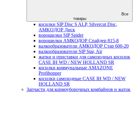
Все
товары
косилки SIP Disc S ALP, Silvercut Disc,
AMKOДОР Диск
ворошилки SIP Spider
ворошилки АМКОДОР Спайдер 815-8
валкообразователи АМКОДОР Стар 600-20
валкообразователи SIP Star, Air
жатки и приставки для самоходных косилок
CASE IH WD / NEW HOLLAND SR
косилки коммунальные AMAZONE
Profihopper
косилки самоходные CASE IH WD / NEW
HOLLAND SR
Запчасти для кормоуборочных комбайнов и жаток