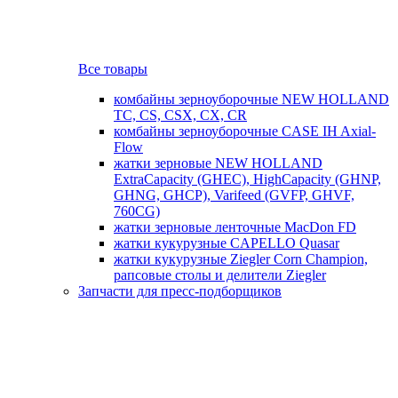
Все товары
комбайны зерноуборочные NEW HOLLAND
TC, CS, CSX, CX, CR
комбайны зерноуборочные CASE IH Axial-
Flow
жатки зерновые NEW HOLLAND
ExtraCapacity (GHEC), HighCapacity (GHNP,
GHNG, GHCP), Varifeed (GVFP, GHVF,
760CG)
жатки зерновые ленточные MacDon FD
жатки кукурузные CAPELLO Quasar
жатки кукурузные Ziegler Corn Champion,
рапсовые столы и делители Ziegler
Запчасти для пресс-подборщиков