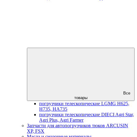
Все
товары
погрузчики телескопические LGMG H625,
H735, HA735
погрузчики телескопические DIECI Agri Star,
Agri Plus, Agri Farmer
Запчасти для автопогрузчиков тюков ARCUSIN
XP, FSX
Масла и смазочные материалы