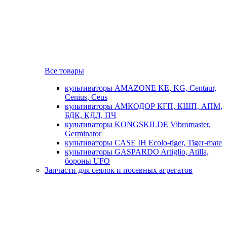
Все товары
культиваторы AMAZONE KE, KG, Centaur,
Cenius, Ceus
культиваторы АМКОДОР КГП, КШП, АПМ,
БДК, КДЛ, ПЧ
культиваторы KONGSKILDE Vibromaster,
Germinator
культиваторы CASE IH Ecolo-tiger, Tiger-mate
культиваторы GASPARDO Artiglio, Atilla,
бороны UFO
Запчасти для сеялок и посевных агрегатов