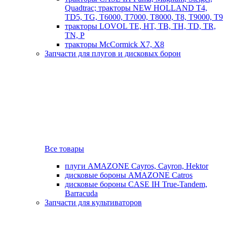
Quadtrac; тракторы NEW HOLLAND T4,
TD5, TG, T6000, T7000, T8000, T8, T9000, T9
тракторы LOVOL TE, HT, TB, TH, TD, TR,
TN, P
тракторы McCormick X7, X8
Запчасти для плугов и дисковых борон
Все товары
плуги AMAZONE Cayros, Cayron, Hektor
дисковые бороны AMAZONE Catros
дисковые бороны CASE IH True-Tandem,
Barracuda
Запчасти для культиваторов