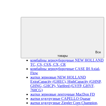
Все
товары
комбайны зерноуборочные NEW HOLLAND
TC, CS, CSX, CX, CR
комбайны зерноуборочные CASE IH Axial-
Flow
жатки зерновые NEW HOLLAND
ExtraCapacity (GHEC), HighCapacity (GHNP,
GHNG, GHCP), Varifeed (GVFP, GHVF,
760CG)
жатки зерновые ленточные MacDon FD
жатки кукурузные CAPELLO Quasar
жатки кукурузные Ziegler Corn Champion,