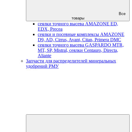
Все
товары
сеялки точного высева AMAZONE ED,
EDX, Precea
сеялки и посевные комплексы AMAZONE
D9, AD, Cirrus, Avant, Citan, Primera DMC
сеялки точного высева GASPARDO MTR,
MT, SP, Mistral, сеялки Centauro, Directa,
Aliante
Запчасти для распределителей минеральных
удобрений РМУ