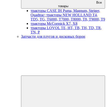
Все
товары
тракторы CASE IH Puma, Magnum, Steiger,
Quadtrac; тракторы NEW HOLLAND T4,
TD5, TG, T6000, T7000, T8000, T8, T9000, T9
тракторы McCormick X7, X8
тракторы LOVOL TE, HT, TB, TH, TD, TR,
TN, P
Запчасти для плугов и дисковых борон