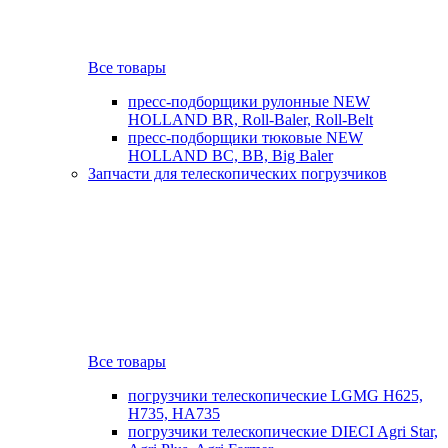
Все товары
пресс-подборщики рулонные NEW
HOLLAND BR, Roll-Baler, Roll-Belt
пресс-подборщики тюковые NEW
HOLLAND BC, BB, Big Baler
Запчасти для телескопических погрузчиков
Все товары
погрузчики телескопические LGMG H625,
H735, HA735
погрузчики телескопические DIECI Agri Star,