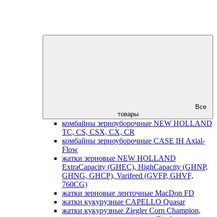
Все
товары
комбайны зерноуборочные NEW HOLLAND
TC, CS, CSX, CX, CR
комбайны зерноуборочные CASE IH Axial-
Flow
жатки зерновые NEW HOLLAND
ExtraCapacity (GHEC), HighCapacity (GHNP,
GHNG, GHCP), Varifeed (GVFP, GHVF,
760CG)
жатки зерновые ленточные MacDon FD
жатки кукурузные CAPELLO Quasar
жатки кукурузные Ziegler Corn Champion,