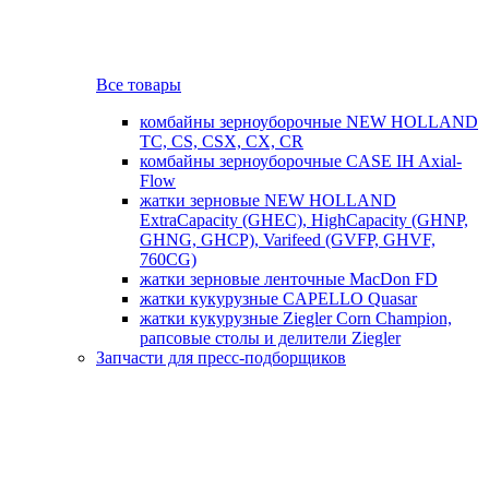
Все товары
комбайны зерноуборочные NEW HOLLAND
TC, CS, CSX, CX, CR
комбайны зерноуборочные CASE IH Axial-
Flow
жатки зерновые NEW HOLLAND
ExtraCapacity (GHEC), HighCapacity (GHNP,
GHNG, GHCP), Varifeed (GVFP, GHVF,
760CG)
жатки зерновые ленточные MacDon FD
жатки кукурузные CAPELLO Quasar
жатки кукурузные Ziegler Corn Champion,
рапсовые столы и делители Ziegler
Запчасти для пресс-подборщиков