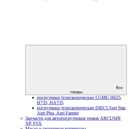
Все
товары
погрузчики телескопические LGMG H625,
H735, HA735
погрузчики телескопические DIECI Agri Star,
Agri Plus, Agri Farmer
Запчасти для автопогрузчиков тюков ARCUSIN
XP, FSX
Масла и смазочные материалы