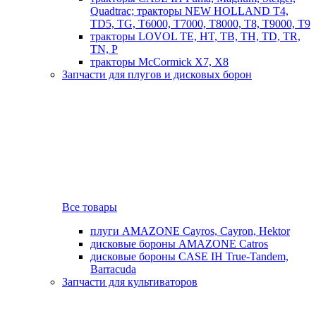
Quadtrac; тракторы NEW HOLLAND T4,
TD5, TG, T6000, T7000, T8000, T8, T9000, T9
тракторы LOVOL TE, HT, TB, TH, TD, TR,
TN, P
тракторы McCormick X7, X8
Запчасти для плугов и дисковых борон
Все товары
плуги AMAZONE Cayros, Cayron, Hektor
дисковые бороны AMAZONE Catros
дисковые бороны CASE IH True-Tandem,
Barracuda
Запчасти для культиваторов