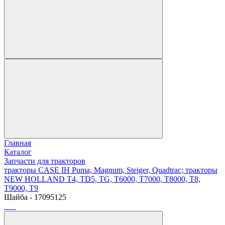
Главная
Каталог
Запчасти для тракторов
тракторы CASE IH Puma, Magnum, Steiger, Quadtrac; тракторы
NEW HOLLAND T4, TD5, TG, T6000, T7000, T8000, T8,
T9000, T9
Шайба - 17095125