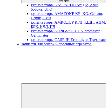
товары
культиваторы GASPARDO Artiglio, Atilla,
бороны UFO
культиваторы AMAZONE KE, KG, Centaur,
Cenius, Ceus
культиваторы АМКОДОР КГП, КШП, АПМ,
БДК, КДЛ, ПЧ
культиваторы KONGSKILDE Vibromaster,
Germinator
культиваторы CASE IH Ecolo-tiger, Tiger-mate
Запчасти для сеялок и посевных агрегатов