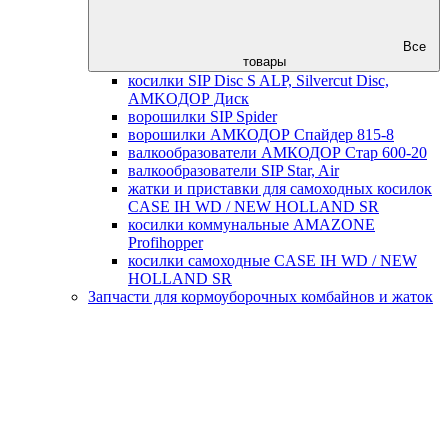
Все
товары
косилки SIP Disc S ALP, Silvercut Disc,
AMKOДОР Диск
ворошилки SIP Spider
ворошилки АМКОДОР Спайдер 815-8
валкообразователи АМКОДОР Стар 600-20
валкообразователи SIP Star, Air
жатки и приставки для самоходных косилок
CASE IH WD / NEW HOLLAND SR
косилки коммунальные AMAZONE
Profihopper
косилки самоходные CASE IH WD / NEW
HOLLAND SR
Запчасти для кормоуборочных комбайнов и жаток