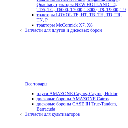
Quadtrac; тракторы NEW HOLLAND T4,
TD5, TG, T6000, T7000, T8000, T8, T9000, T9
тракторы LOVOL TE, HT, TB, TH, TD, TR,
TN, P
тракторы McCormick X7, X8
Запчасти для плугов и дисковых борон
Все товары
плуги AMAZONE Cayros, Cayron, Hektor
дисковые бороны AMAZONE Catros
дисковые бороны CASE IH True-Tandem,
Barracuda
Запчасти для культиваторов