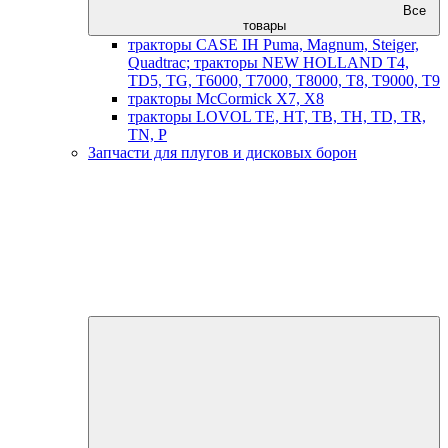
Все
товары
тракторы CASE IH Puma, Magnum, Steiger,
Quadtrac; тракторы NEW HOLLAND T4,
TD5, TG, T6000, T7000, T8000, T8, T9000, T9
тракторы McCormick X7, X8
тракторы LOVOL TE, HT, TB, TH, TD, TR,
TN, P
Запчасти для плугов и дисковых борон