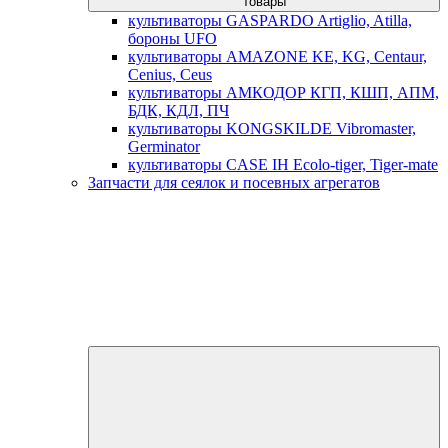
товары
культиваторы GASPARDO Artiglio, Atilla,
бороны UFO
культиваторы AMAZONE KE, KG, Centaur,
Cenius, Ceus
культиваторы АМКОДОР КГП, КШП, АПМ,
БДК, КДЛ, ПЧ
культиваторы KONGSKILDE Vibromaster,
Germinator
культиваторы CASE IH Ecolo-tiger, Tiger-mate
Запчасти для сеялок и посевных агрегатов