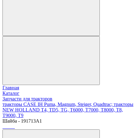
Главная
Каталог
Запчасти для тракторов
тракторы CASE IH Puma, Magnum, Steiger, Quadtrac; тракторы
NEW HOLLAND T4, TD5, TG, T6000, T7000, T8000, T8,
T9000, T9
Шайба - 191713A1