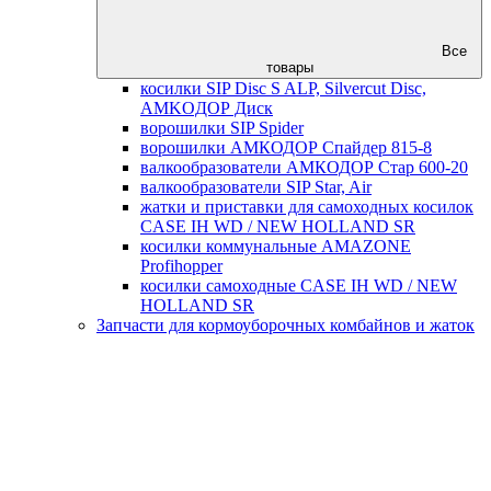
Все
товары
косилки SIP Disc S ALP, Silvercut Disc,
AMKOДОР Диск
ворошилки SIP Spider
ворошилки АМКОДОР Спайдер 815-8
валкообразователи АМКОДОР Стар 600-20
валкообразователи SIP Star, Air
жатки и приставки для самоходных косилок
CASE IH WD / NEW HOLLAND SR
косилки коммунальные AMAZONE
Profihopper
косилки самоходные CASE IH WD / NEW
HOLLAND SR
Запчасти для кормоуборочных комбайнов и жаток