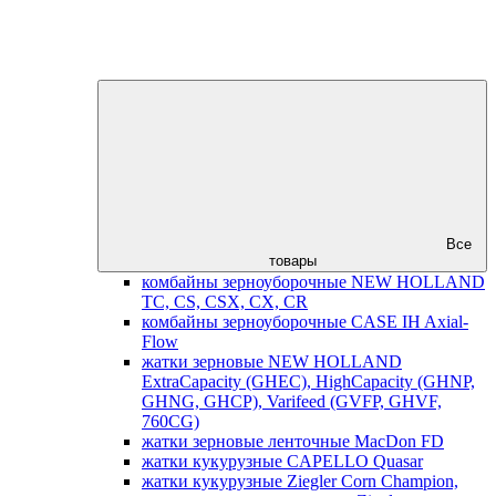
Все
товары
комбайны зерноуборочные NEW HOLLAND
TC, CS, CSX, CX, CR
комбайны зерноуборочные CASE IH Axial-
Flow
жатки зерновые NEW HOLLAND
ExtraCapacity (GHEC), HighCapacity (GHNP,
GHNG, GHCP), Varifeed (GVFP, GHVF,
760CG)
жатки зерновые ленточные MacDon FD
жатки кукурузные CAPELLO Quasar
жатки кукурузные Ziegler Corn Champion,