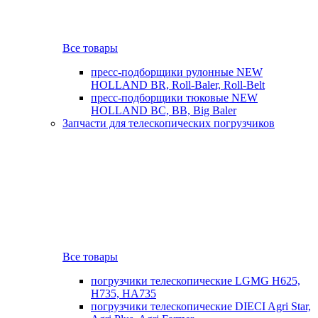
Все товары
пресс-подборщики рулонные NEW
HOLLAND BR, Roll-Baler, Roll-Belt
пресс-подборщики тюковые NEW
HOLLAND BC, BB, Big Baler
Запчасти для телескопических погрузчиков
Все товары
погрузчики телескопические LGMG H625,
H735, HA735
погрузчики телескопические DIECI Agri Star,