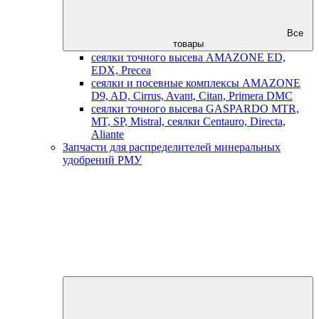
Все
товары
сеялки точного высева AMAZONE ED,
EDX, Precea
сеялки и посевные комплексы AMAZONE
D9, AD, Cirrus, Avant, Citan, Primera DMC
сеялки точного высева GASPARDO MTR,
MT, SP, Mistral, сеялки Centauro, Directa,
Aliante
Запчасти для распределителей минеральных
удобрений РМУ