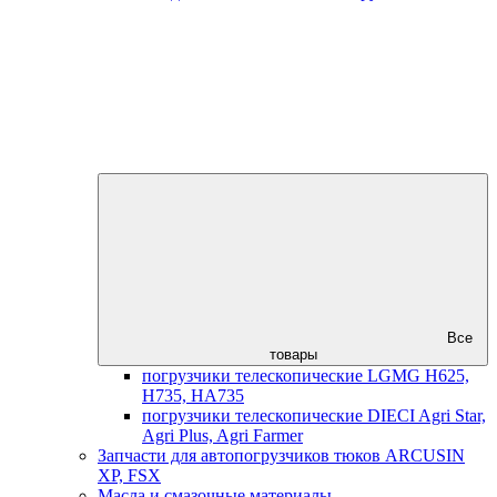
Все
товары
погрузчики телескопические LGMG H625,
H735, HA735
погрузчики телескопические DIECI Agri Star,
Agri Plus, Agri Farmer
Запчасти для автопогрузчиков тюков ARCUSIN
XP, FSX
Масла и смазочные материалы