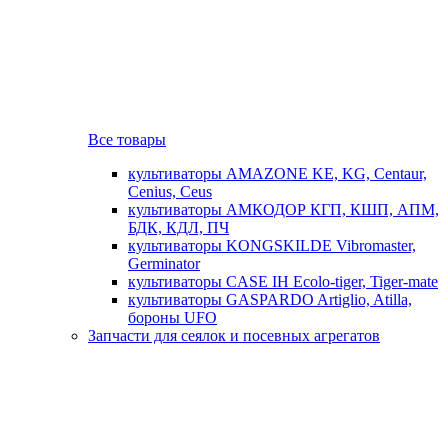
Все товары
культиваторы AMAZONE KE, KG, Centaur,
Cenius, Ceus
культиваторы АМКОДОР КГП, КШП, АПМ,
БДК, КДЛ, ПЧ
культиваторы KONGSKILDE Vibromaster,
Germinator
культиваторы CASE IH Ecolo-tiger, Tiger-mate
культиваторы GASPARDO Artiglio, Atilla,
бороны UFO
Запчасти для сеялок и посевных агрегатов