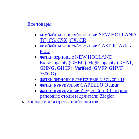
Все товары
комбайны зерноуборочные NEW HOLLAND
TC, CS, CSX, CX, CR
комбайны зерноуборочные CASE IH Axial-
Flow
жатки зерновые NEW HOLLAND
ExtraCapacity (GHEC), HighCapacity (GHNP,
GHNG, GHCP), Varifeed (GVFP, GHVF,
760CG)
жатки зерновые ленточные MacDon FD
жатки кукурузные CAPELLO Quasar
жатки кукурузные Ziegler Corn Champion,
рапсовые столы и делители Ziegler
Запчасти для пресс-подборщиков