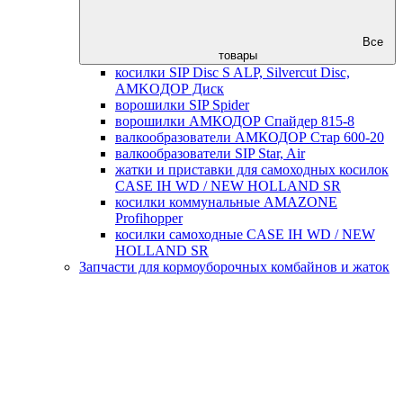
Все
товары
косилки SIP Disc S ALP, Silvercut Disc,
AMKOДОР Диск
ворошилки SIP Spider
ворошилки АМКОДОР Спайдер 815-8
валкообразователи АМКОДОР Стар 600-20
валкообразователи SIP Star, Air
жатки и приставки для самоходных косилок
CASE IH WD / NEW HOLLAND SR
косилки коммунальные AMAZONE
Profihopper
косилки самоходные CASE IH WD / NEW
HOLLAND SR
Запчасти для кормоуборочных комбайнов и жаток