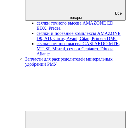
Все
товары
сеялки точного высева AMAZONE ED,
EDX, Precea
сеялки и посевные комплексы AMAZONE
D9, AD, Cirrus, Avant, Citan, Primera DMC
сеялки точного высева GASPARDO MTR,
MT, SP, Mistral, сеялки Centauro, Directa,
Aliante
Запчасти для распределителей минеральных
удобрений РМУ