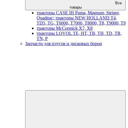
Все
товары
тракторы CASE IH Puma, Magnum, Steiger,
Quadtrac; тракторы NEW HOLLAND T4,
TD5, TG, T6000, T7000, T8000, T8, T9000, T9
тракторы McCormick X7, X8
тракторы LOVOL TE, HT, TB, TH, TD, TR,
TN, P
Запчасти для плугов и дисковых борон