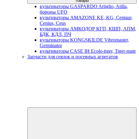
товары
культиваторы GASPARDO Artiglio, Atilla,
бороны UFO
культиваторы AMAZONE KE, KG, Centaur,
Cenius, Ceus
культиваторы АМКОДОР КГП, КШП, АПМ,
БДК, КДЛ, ПЧ
культиваторы KONGSKILDE Vibromaster,
Germinator
культиваторы CASE IH Ecolo-tiger, Tiger-mate
Запчасти для сеялок и посевных агрегатов