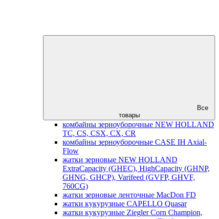
Все
товары
комбайны зерноуборочные NEW HOLLAND
TC, CS, CSX, CX, CR
комбайны зерноуборочные CASE IH Axial-
Flow
жатки зерновые NEW HOLLAND
ExtraCapacity (GHEC), HighCapacity (GHNP,
GHNG, GHCP), Varifeed (GVFP, GHVF,
760CG)
жатки зерновые ленточные MacDon FD
жатки кукурузные CAPELLO Quasar
жатки кукурузные Ziegler Corn Champion,