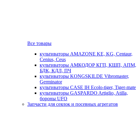
Все товары
культиваторы AMAZONE KE, KG, Centaur,
Cenius, Ceus
культиваторы АМКОДОР КГП, КШП, АПМ,
БДК, КДЛ, ПЧ
культиваторы KONGSKILDE Vibromaster,
Germinator
культиваторы CASE IH Ecolo-tiger, Tiger-mate
культиваторы GASPARDO Artiglio, Atilla,
бороны UFO
Запчасти для сеялок и посевных агрегатов