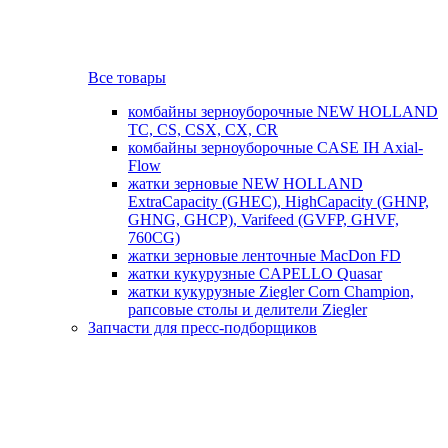
Все товары
комбайны зерноуборочные NEW HOLLAND
TC, CS, CSX, CX, CR
комбайны зерноуборочные CASE IH Axial-
Flow
жатки зерновые NEW HOLLAND
ExtraCapacity (GHEC), HighCapacity (GHNP,
GHNG, GHCP), Varifeed (GVFP, GHVF,
760CG)
жатки зерновые ленточные MacDon FD
жатки кукурузные CAPELLO Quasar
жатки кукурузные Ziegler Corn Champion,
рапсовые столы и делители Ziegler
Запчасти для пресс-подборщиков