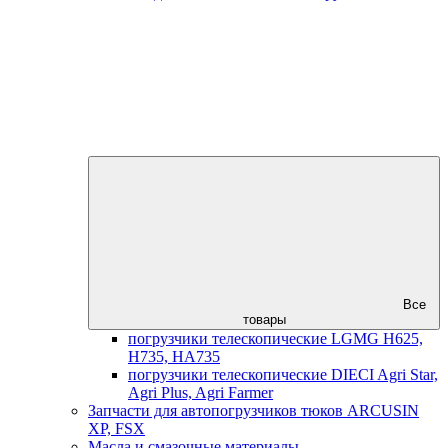
Все
товары
погрузчики телескопические LGMG H625,
H735, HA735
погрузчики телескопические DIECI Agri Star,
Agri Plus, Agri Farmer
Запчасти для автопогрузчиков тюков ARCUSIN
XP, FSX
Масла и смазочные материалы