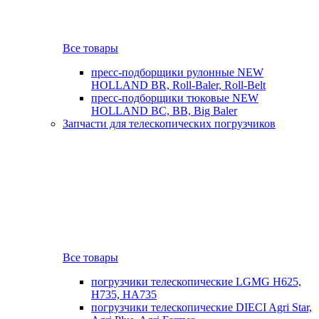
Все товары
пресс-подборщики рулонные NEW
HOLLAND BR, Roll-Baler, Roll-Belt
пресс-подборщики тюковые NEW
HOLLAND BC, BB, Big Baler
Запчасти для телескопических погрузчиков
Все товары
погрузчики телескопические LGMG H625,
H735, HA735
погрузчики телескопические DIECI Agri Star,