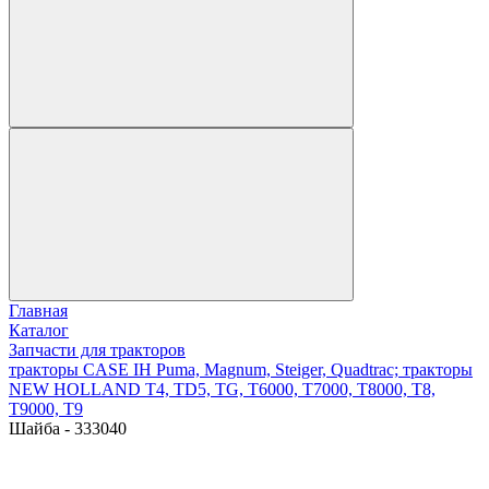
Главная
Каталог
Запчасти для тракторов
тракторы CASE IH Puma, Magnum, Steiger, Quadtrac; тракторы
NEW HOLLAND T4, TD5, TG, T6000, T7000, T8000, T8,
T9000, T9
Шайба - 333040