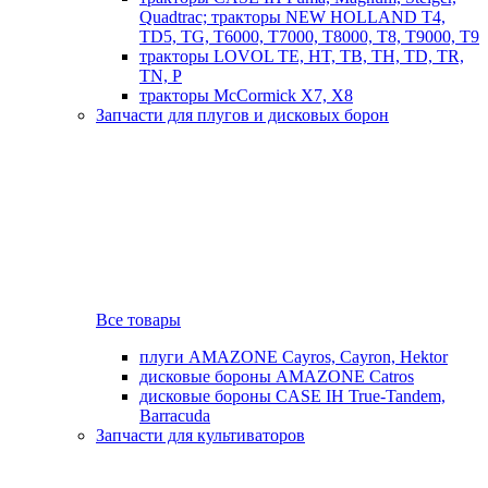
Quadtrac; тракторы NEW HOLLAND T4,
TD5, TG, T6000, T7000, T8000, T8, T9000, T9
тракторы LOVOL TE, HT, TB, TH, TD, TR,
TN, P
тракторы McCormick X7, X8
Запчасти для плугов и дисковых борон
Все товары
плуги AMAZONE Cayros, Cayron, Hektor
дисковые бороны AMAZONE Catros
дисковые бороны CASE IH True-Tandem,
Barracuda
Запчасти для культиваторов