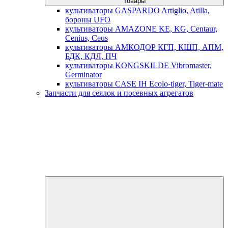
товары
культиваторы GASPARDO Artiglio, Atilla,
бороны UFO
культиваторы AMAZONE KE, KG, Centaur,
Cenius, Ceus
культиваторы АМКОДОР КГП, КШП, АПМ,
БДК, КДЛ, ПЧ
культиваторы KONGSKILDE Vibromaster,
Germinator
культиваторы CASE IH Ecolo-tiger, Tiger-mate
Запчасти для сеялок и посевных агрегатов