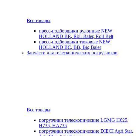
Все товары
пресс-подборщики рулонные NEW
HOLLAND BR, Roll-Baler, Roll-Belt
пресс-подборщики тюковые NEW
HOLLAND BC, BB, Big Baler
Запчасти для телескопических погрузчиков
Все товары
погрузчики телескопические LGMG H625,
H735, HA735
погрузчики телескопические DIECI Agri Star,