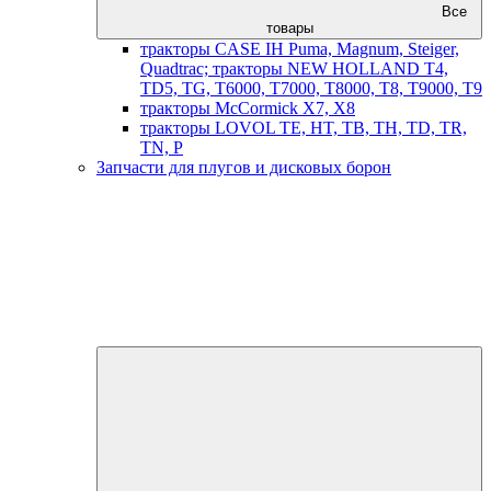
Все
товары
тракторы CASE IH Puma, Magnum, Steiger,
Quadtrac; тракторы NEW HOLLAND T4,
TD5, TG, T6000, T7000, T8000, T8, T9000, T9
тракторы McCormick X7, X8
тракторы LOVOL TE, HT, TB, TH, TD, TR,
TN, P
Запчасти для плугов и дисковых борон