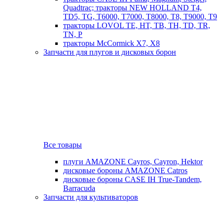
Quadtrac; тракторы NEW HOLLAND T4,
TD5, TG, T6000, T7000, T8000, T8, T9000, T9
тракторы LOVOL TE, HT, TB, TH, TD, TR,
TN, P
тракторы McCormick X7, X8
Запчасти для плугов и дисковых борон
Все товары
плуги AMAZONE Cayros, Cayron, Hektor
дисковые бороны AMAZONE Catros
дисковые бороны CASE IH True-Tandem,
Barracuda
Запчасти для культиваторов