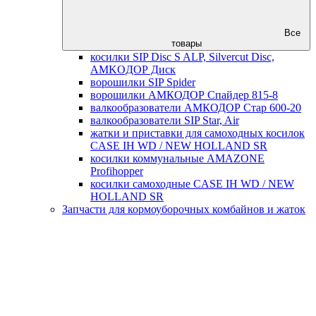
Все
товары
косилки SIP Disc S ALP, Silvercut Disc,
AMKOДОР Диск
ворошилки SIP Spider
ворошилки АМКОДОР Спайдер 815-8
валкообразователи АМКОДОР Стар 600-20
валкообразователи SIP Star, Air
жатки и приставки для самоходных косилок
CASE IH WD / NEW HOLLAND SR
косилки коммунальные AMAZONE
Profihopper
косилки самоходные CASE IH WD / NEW
HOLLAND SR
Запчасти для кормоуборочных комбайнов и жаток