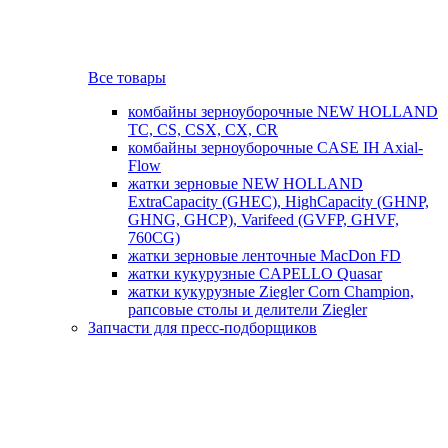
Все товары
комбайны зерноуборочные NEW HOLLAND
TC, CS, CSX, CX, CR
комбайны зерноуборочные CASE IH Axial-
Flow
жатки зерновые NEW HOLLAND
ExtraCapacity (GHEC), HighCapacity (GHNP,
GHNG, GHCP), Varifeed (GVFP, GHVF,
760CG)
жатки зерновые ленточные MacDon FD
жатки кукурузные CAPELLO Quasar
жатки кукурузные Ziegler Corn Champion,
рапсовые столы и делители Ziegler
Запчасти для пресс-подборщиков