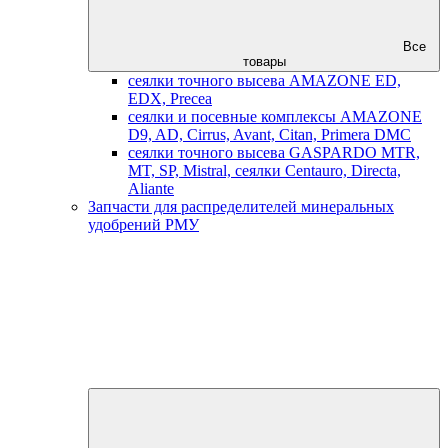
Все
товары
сеялки точного высева AMAZONE ED,
EDX, Precea
сеялки и посевные комплексы AMAZONE
D9, AD, Cirrus, Avant, Citan, Primera DMC
сеялки точного высева GASPARDO MTR,
MT, SP, Mistral, сеялки Centauro, Directa,
Aliante
Запчасти для распределителей минеральных
удобрений РМУ