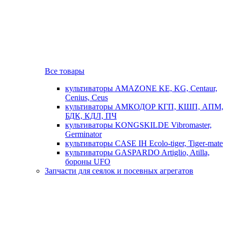
Все товары
культиваторы AMAZONE KE, KG, Centaur,
Cenius, Ceus
культиваторы АМКОДОР КГП, КШП, АПМ,
БДК, КДЛ, ПЧ
культиваторы KONGSKILDE Vibromaster,
Germinator
культиваторы CASE IH Ecolo-tiger, Tiger-mate
культиваторы GASPARDO Artiglio, Atilla,
бороны UFO
Запчасти для сеялок и посевных агрегатов