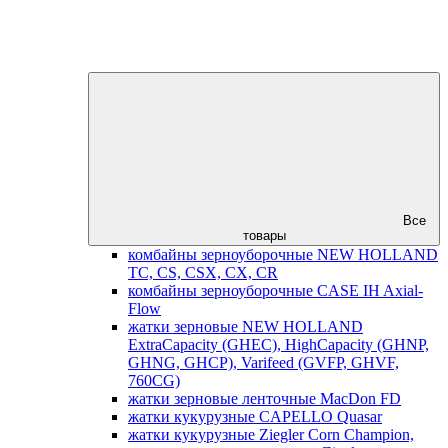
Все
товары
комбайны зерноуборочные NEW HOLLAND
TC, CS, CSX, CX, CR
комбайны зерноуборочные CASE IH Axial-
Flow
жатки зерновые NEW HOLLAND
ExtraCapacity (GHEC), HighCapacity (GHNP,
GHNG, GHCP), Varifeed (GVFP, GHVF,
760CG)
жатки зерновые ленточные MacDon FD
жатки кукурузные CAPELLO Quasar
жатки кукурузные Ziegler Corn Champion,