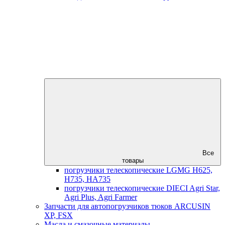
Все
товары
погрузчики телескопические LGMG H625,
H735, HA735
погрузчики телескопические DIECI Agri Star,
Agri Plus, Agri Farmer
Запчасти для автопогрузчиков тюков ARCUSIN
XP, FSX
Масла и смазочные материалы