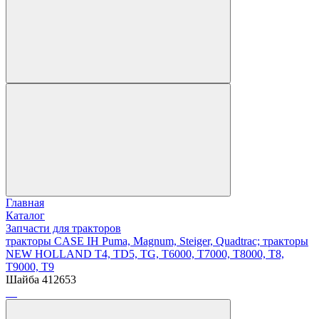
Главная
Каталог
Запчасти для тракторов
тракторы CASE IH Puma, Magnum, Steiger, Quadtrac; тракторы
NEW HOLLAND T4, TD5, TG, T6000, T7000, T8000, T8,
T9000, T9
Шайба 412653