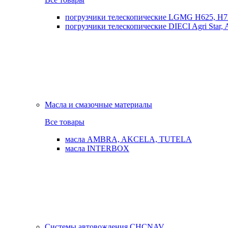
погрузчики телескопические LGMG H625, H7
погрузчики телескопические DIECI Agri Star, Ag
Масла и смазочные материалы
Все товары
масла AMBRA, AKCELA, TUTELA
масла INTERBOX
Системы автовождения CHCNAV