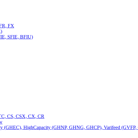
FR, FX
)
E, SFIE, BFIU)
C, CS, CSX, CX, CR
ow
 (GHEC), HighCapacity (GHNP, GHNG, GHCP), Varifeed (GVFP