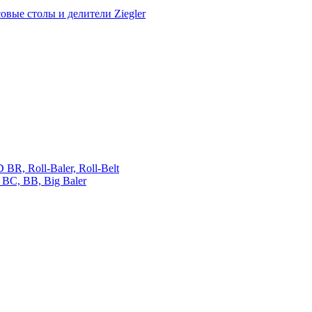
овые столы и делители Ziegler
 Roll-Baler, Roll-Belt
C, BB, Big Baler