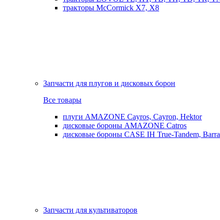
тракторы McCormick X7, X8
Запчасти для плугов и дисковых борон
Все товары
плуги AMAZONE Cayros, Cayron, Hektor
дисковые бороны AMAZONE Catros
дисковые бороны CASE IH True-Tandem, Barra
Запчасти для культиваторов