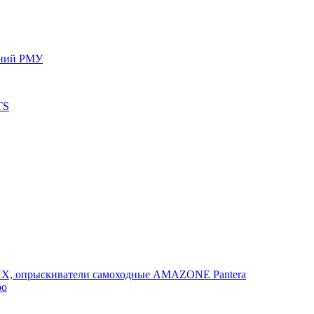
ений РМУ
TS
, опрыскиватели самоходные AMAZONE Pantera
po