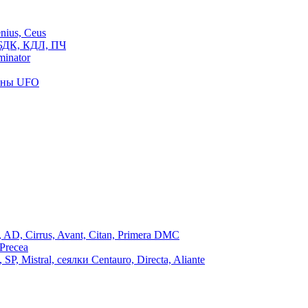
ius, Ceus
БДК, КДЛ, ПЧ
inator
роны UFO
, Cirrus, Avant, Citan, Primera DMC
Precea
Mistral, сеялки Centauro, Directa, Aliante