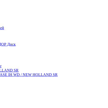
лей
OДОР Диск
r
OLLAND SR
ок CASE IH WD / NEW HOLLAND SR