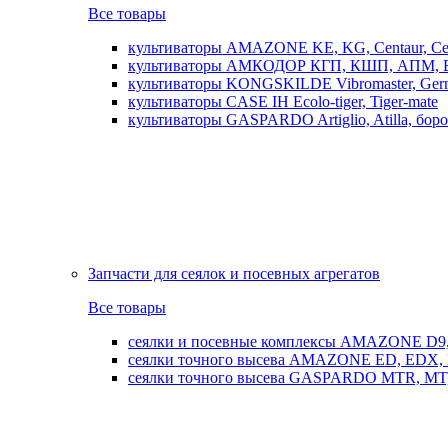
Все товары
культиваторы AMAZONE KE, KG, Centaur, Cen
культиваторы АМКОДОР КГП, КШП, АПМ, 
культиваторы KONGSKILDE Vibromaster, Germ
культиваторы CASE IH Ecolo-tiger, Tiger-mate
культиваторы GASPARDO Artiglio, Atilla, бо
Запчасти для сеялок и посевных агрегатов
Все товары
сеялки и посевные комплексы AMAZONE D9, AD
сеялки точного высева AMAZONE ED, EDX, 
сеялки точного высева GASPARDO MTR, MT, SP, 