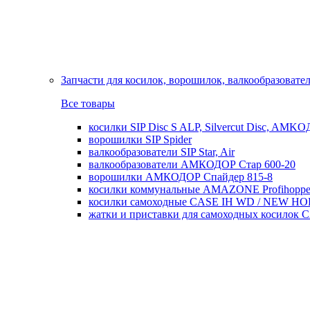
Запчасти для косилок, ворошилок, валкообразовате
Все товары
косилки SIP Disc S ALP, Silvercut Disc, AMK
ворошилки SIP Spider
валкообразователи SIP Star, Air
валкообразователи АМКОДОР Стар 600-20
ворошилки АМКОДОР Спайдер 815-8
косилки коммунальные AMAZONE Profihoppe
косилки самоходные CASE IH WD / NEW H
жатки и приставки для самоходных косил