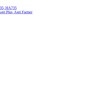
35, HA735
ri Plus, Agri Farmer