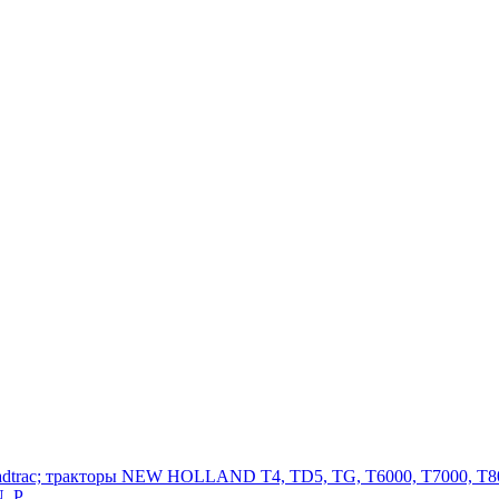
adtrac; тракторы NEW HOLLAND T4, TD5, TG, T6000, T7000, T80
, P