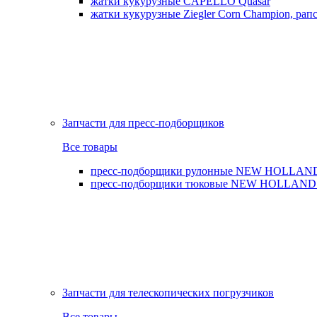
жатки кукурузные CAPELLO Quasar
жатки кукурузные Ziegler Corn Champion, рапс
Запчасти для пресс-подборщиков
Все товары
пресс-подборщики рулонные NEW HOLLAND BR,
пресс-подборщики тюковые NEW HOLLAND B
Запчасти для телескопических погрузчиков
Все товары