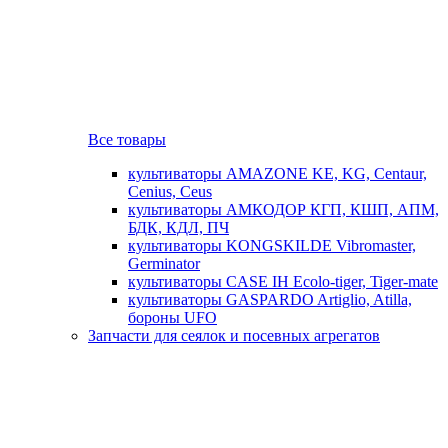
Все товары
культиваторы AMAZONE KE, KG, Centaur,
Cenius, Ceus
культиваторы АМКОДОР КГП, КШП, АПМ,
БДК, КДЛ, ПЧ
культиваторы KONGSKILDE Vibromaster,
Germinator
культиваторы CASE IH Ecolo-tiger, Tiger-mate
культиваторы GASPARDO Artiglio, Atilla,
бороны UFO
Запчасти для сеялок и посевных агрегатов