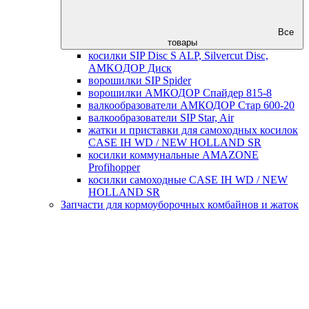
Все
товары
косилки SIP Disc S ALP, Silvercut Disc,
AMKOДОР Диск
ворошилки SIP Spider
ворошилки АМКОДОР Спайдер 815-8
валкообразователи АМКОДОР Стар 600-20
валкообразователи SIP Star, Air
жатки и приставки для самоходных косилок
CASE IH WD / NEW HOLLAND SR
косилки коммунальные AMAZONE
Profihopper
косилки самоходные CASE IH WD / NEW
HOLLAND SR
Запчасти для кормоуборочных комбайнов и жаток