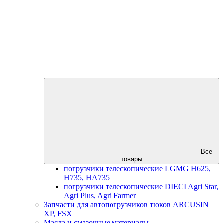
Все
товары
погрузчики телескопические LGMG H625,
H735, HA735
погрузчики телескопические DIECI Agri Star,
Agri Plus, Agri Farmer
Запчасти для автопогрузчиков тюков ARCUSIN
XP, FSX
Масла и смазочные материалы