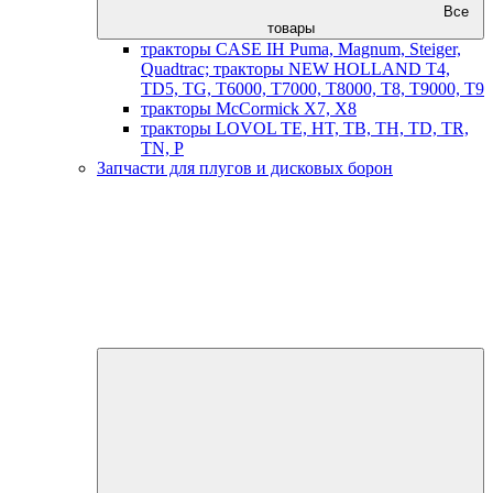
Все
товары
тракторы CASE IH Puma, Magnum, Steiger,
Quadtrac; тракторы NEW HOLLAND T4,
TD5, TG, T6000, T7000, T8000, T8, T9000, T9
тракторы McCormick X7, X8
тракторы LOVOL TE, HT, TB, TH, TD, TR,
TN, P
Запчасти для плугов и дисковых борон