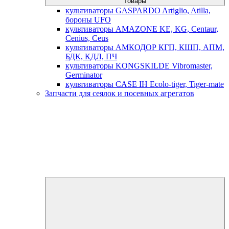
товары
культиваторы GASPARDO Artiglio, Atilla,
бороны UFO
культиваторы AMAZONE KE, KG, Centaur,
Cenius, Ceus
культиваторы АМКОДОР КГП, КШП, АПМ,
БДК, КДЛ, ПЧ
культиваторы KONGSKILDE Vibromaster,
Germinator
культиваторы CASE IH Ecolo-tiger, Tiger-mate
Запчасти для сеялок и посевных агрегатов