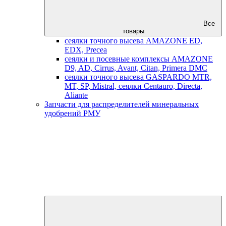
Все
товары
сеялки точного высева AMAZONE ED,
EDX, Precea
сеялки и посевные комплексы AMAZONE
D9, AD, Cirrus, Avant, Citan, Primera DMC
сеялки точного высева GASPARDO MTR,
MT, SP, Mistral, сеялки Centauro, Directa,
Aliante
Запчасти для распределителей минеральных
удобрений РМУ