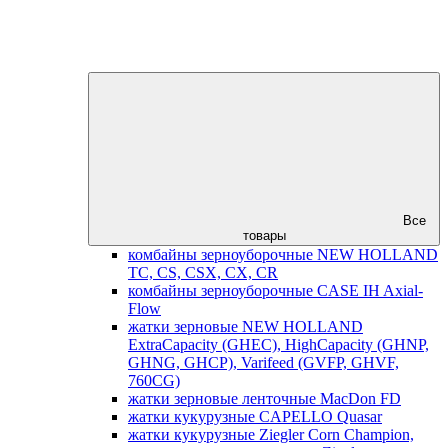
Все
товары
комбайны зерноуборочные NEW HOLLAND
TC, CS, CSX, CX, CR
комбайны зерноуборочные CASE IH Axial-
Flow
жатки зерновые NEW HOLLAND
ExtraCapacity (GHEC), HighCapacity (GHNP,
GHNG, GHCP), Varifeed (GVFP, GHVF,
760CG)
жатки зерновые ленточные MacDon FD
жатки кукурузные CAPELLO Quasar
жатки кукурузные Ziegler Corn Champion,