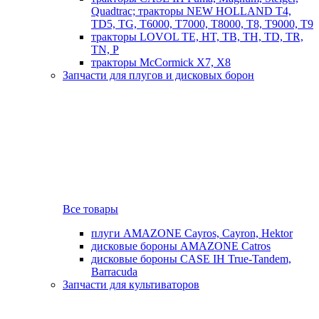
Quadtrac; тракторы NEW HOLLAND T4,
TD5, TG, T6000, T7000, T8000, T8, T9000, T9
тракторы LOVOL TE, HT, TB, TH, TD, TR,
TN, P
тракторы McCormick X7, X8
Запчасти для плугов и дисковых борон
Все товары
плуги AMAZONE Cayros, Cayron, Hektor
дисковые бороны AMAZONE Catros
дисковые бороны CASE IH True-Tandem,
Barracuda
Запчасти для культиваторов