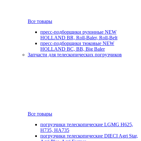
Все товары
пресс-подборщики рулонные NEW
HOLLAND BR, Roll-Baler, Roll-Belt
пресс-подборщики тюковые NEW
HOLLAND BC, BB, Big Baler
Запчасти для телескопических погрузчиков
Все товары
погрузчики телескопические LGMG H625,
H735, HA735
погрузчики телескопические DIECI Agri Star,