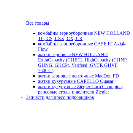
Все товары
комбайны зерноуборочные NEW HOLLAND
TC, CS, CSX, CX, CR
комбайны зерноуборочные CASE IH Axial-
Flow
жатки зерновые NEW HOLLAND
ExtraCapacity (GHEC), HighCapacity (GHNP,
GHNG, GHCP), Varifeed (GVFP, GHVF,
760CG)
жатки зерновые ленточные MacDon FD
жатки кукурузные CAPELLO Quasar
жатки кукурузные Ziegler Corn Champion,
рапсовые столы и делители Ziegler
Запчасти для пресс-подборщиков