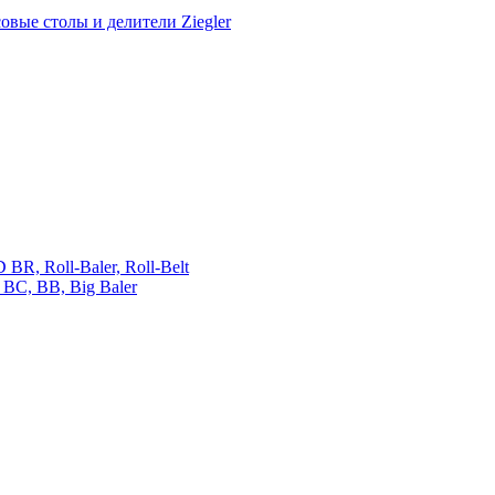
овые столы и делители Ziegler
 Roll-Baler, Roll-Belt
C, BB, Big Baler