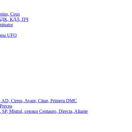
ius, Ceus
БДК, КДЛ, ПЧ
inator
роны UFO
, Cirrus, Avant, Citan, Primera DMC
Precea
Mistral, сеялки Centauro, Directa, Aliante