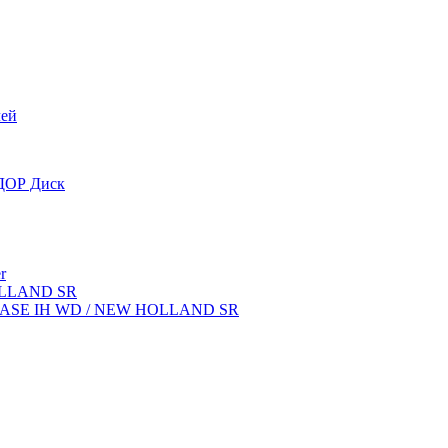
лей
OДОР Диск
r
OLLAND SR
ок CASE IH WD / NEW HOLLAND SR