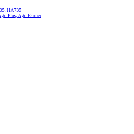
35, HA735
ri Plus, Agri Farmer