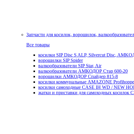
Запчасти для косилок, ворошилок, валкообразовате
Все товары
косилки SIP Disc S ALP, Silvercut Disc, AMK
ворошилки SIP Spider
валкообразователи SIP Star, Air
валкообразователи АМКОДОР Стар 600-20
ворошилки АМКОДОР Спайдер 815-8
косилки коммунальные AMAZONE Profihoppe
косилки самоходные CASE IH WD / NEW H
жатки и приставки для самоходных косил