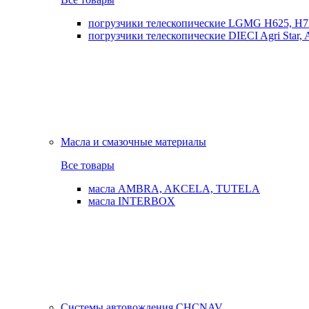
погрузчики телескопические LGMG H625, H7
погрузчики телескопические DIECI Agri Star, Ag
Масла и смазочные материалы
Все товары
масла AMBRA, AKCELA, TUTELA
масла INTERBOX
Системы автовождения CHCNAV