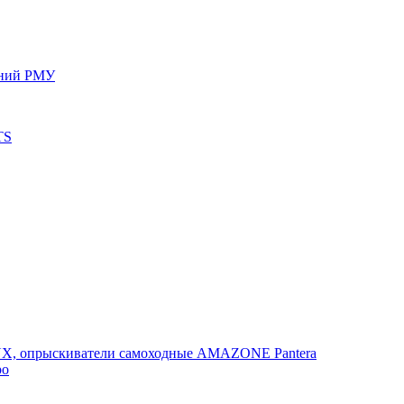
ений РМУ
TS
, опрыскиватели самоходные AMAZONE Pantera
po