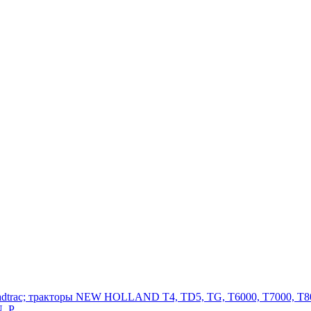
adtrac; тракторы NEW HOLLAND T4, TD5, TG, T6000, T7000, T80
, P