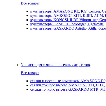
Все товары
культиваторы AMAZONE KE, KG, Centaur, Cen
культиваторы АМКОДОР КГП, КШП, АПМ, 
культиваторы KONGSKILDE Vibromaster, Germ
культиваторы CASE IH Ecolo-tiger, Tiger-mate
культиваторы GASPARDO Artiglio, Atilla, бо
Запчасти для сеялок и посевных агрегатов
Все товары
сеялки и посевные комплексы AMAZONE D9, AD
сеялки точного высева AMAZONE ED, EDX, 
сеялки точного высева GASPARDO MTR, MT, SP, 