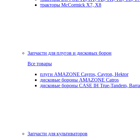
тракторы McCormick X7, X8
Запчасти для плугов и дисковых борон
Все товары
плуги AMAZONE Cayros, Cayron, Hektor
дисковые бороны AMAZONE Catros
дисковые бороны CASE IH True-Tandem, Barra
Запчасти для культиваторов