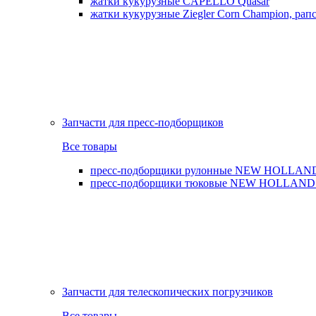
жатки кукурузные CAPELLO Quasar
жатки кукурузные Ziegler Corn Champion, рапс
Запчасти для пресс-подборщиков
Все товары
пресс-подборщики рулонные NEW HOLLAND BR,
пресс-подборщики тюковые NEW HOLLAND B
Запчасти для телескопических погрузчиков
Все товары