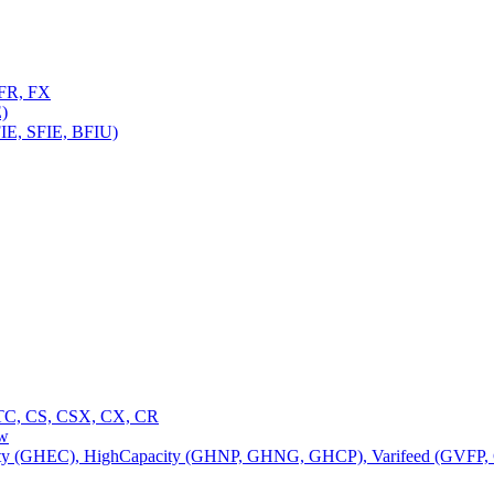
FR, FX
)
E, SFIE, BFIU)
C, CS, CSX, CX, CR
ow
 (GHEC), HighCapacity (GHNP, GHNG, GHCP), Varifeed (GVFP