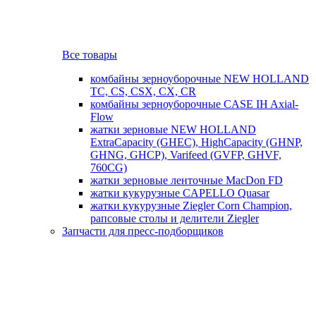
Все товары
комбайны зерноуборочные NEW HOLLAND
TC, CS, CSX, CX, CR
комбайны зерноуборочные CASE IH Axial-
Flow
жатки зерновые NEW HOLLAND
ExtraCapacity (GHEC), HighCapacity (GHNP,
GHNG, GHCP), Varifeed (GVFP, GHVF,
760CG)
жатки зерновые ленточные MacDon FD
жатки кукурузные CAPELLO Quasar
жатки кукурузные Ziegler Corn Champion,
рапсовые столы и делители Ziegler
Запчасти для пресс-подборщиков