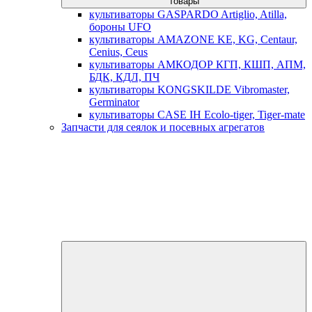
товары
культиваторы GASPARDO Artiglio, Atilla,
бороны UFO
культиваторы AMAZONE KE, KG, Centaur,
Cenius, Ceus
культиваторы АМКОДОР КГП, КШП, АПМ,
БДК, КДЛ, ПЧ
культиваторы KONGSKILDE Vibromaster,
Germinator
культиваторы CASE IH Ecolo-tiger, Tiger-mate
Запчасти для сеялок и посевных агрегатов