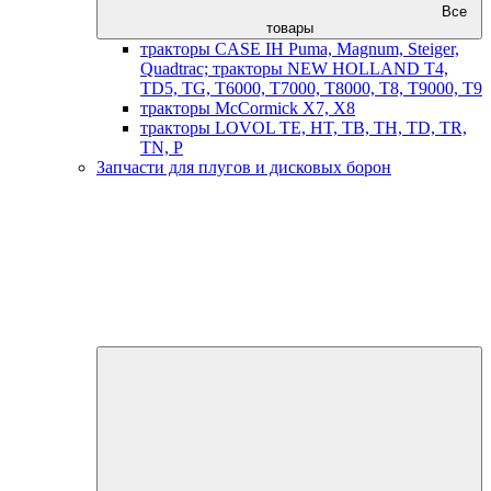
Все
товары
тракторы CASE IH Puma, Magnum, Steiger,
Quadtrac; тракторы NEW HOLLAND T4,
TD5, TG, T6000, T7000, T8000, T8, T9000, T9
тракторы McCormick X7, X8
тракторы LOVOL TE, HT, TB, TH, TD, TR,
TN, P
Запчасти для плугов и дисковых борон