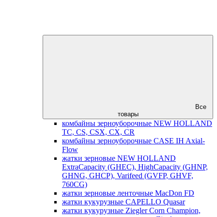
Все
товары
комбайны зерноуборочные NEW HOLLAND
TC, CS, CSX, CX, CR
комбайны зерноуборочные CASE IH Axial-
Flow
жатки зерновые NEW HOLLAND
ExtraCapacity (GHEC), HighCapacity (GHNP,
GHNG, GHCP), Varifeed (GVFP, GHVF,
760CG)
жатки зерновые ленточные MacDon FD
жатки кукурузные CAPELLO Quasar
жатки кукурузные Ziegler Corn Champion,