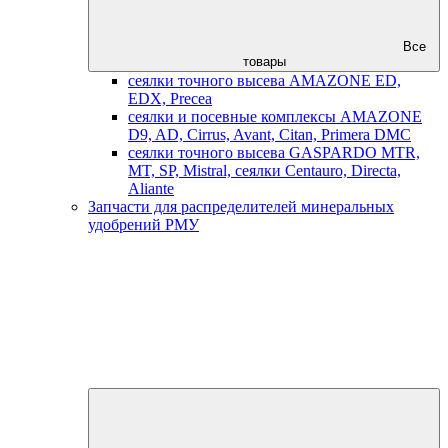
Все
товары
сеялки точного высева AMAZONE ED,
EDX, Precea
сеялки и посевные комплексы AMAZONE
D9, AD, Cirrus, Avant, Citan, Primera DMC
сеялки точного высева GASPARDO MTR,
MT, SP, Mistral, сеялки Centauro, Directa,
Aliante
Запчасти для распределителей минеральных
удобрений РМУ