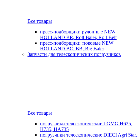
Все товары
пресс-подборщики рулонные NEW
HOLLAND BR, Roll-Baler, Roll-Belt
пресс-подборщики тюковые NEW
HOLLAND BC, BB, Big Baler
Запчасти для телескопических погрузчиков
Все товары
погрузчики телескопические LGMG H625,
H735, HA735
погрузчики телескопические DIECI Agri Star,