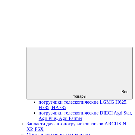
Все
товары
погрузчики телескопические LGMG H625,
H735, HA735
погрузчики телескопические DIECI Agri Star,
Agri Plus, Agri Farmer
Запчасти для автопогрузчиков тюков ARCUSIN
XP, FSX
Масла и смазочные материалы