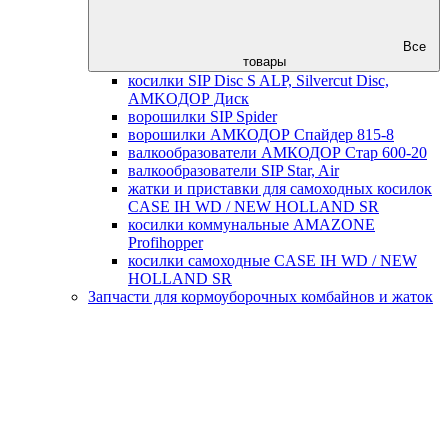
Все
товары
косилки SIP Disc S ALP, Silvercut Disc,
AMKOДОР Диск
ворошилки SIP Spider
ворошилки АМКОДОР Спайдер 815-8
валкообразователи АМКОДОР Стар 600-20
валкообразователи SIP Star, Air
жатки и приставки для самоходных косилок
CASE IH WD / NEW HOLLAND SR
косилки коммунальные AMAZONE
Profihopper
косилки самоходные CASE IH WD / NEW
HOLLAND SR
Запчасти для кормоуборочных комбайнов и жаток