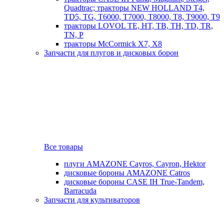
Quadtrac; тракторы NEW HOLLAND T4,
TD5, TG, T6000, T7000, T8000, T8, T9000, T9
тракторы LOVOL TE, HT, TB, TH, TD, TR,
TN, P
тракторы McCormick X7, X8
Запчасти для плугов и дисковых борон
Все товары
плуги AMAZONE Cayros, Cayron, Hektor
дисковые бороны AMAZONE Catros
дисковые бороны CASE IH True-Tandem,
Barracuda
Запчасти для культиваторов