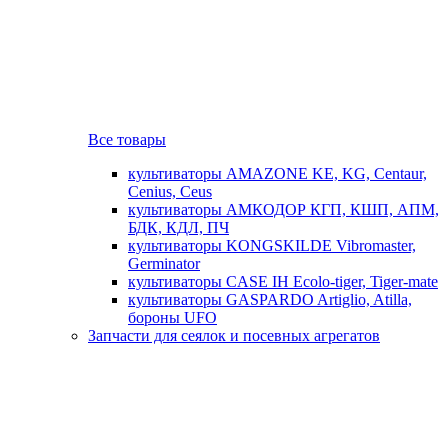
Все товары
культиваторы AMAZONE KE, KG, Centaur,
Cenius, Ceus
культиваторы АМКОДОР КГП, КШП, АПМ,
БДК, КДЛ, ПЧ
культиваторы KONGSKILDE Vibromaster,
Germinator
культиваторы CASE IH Ecolo-tiger, Tiger-mate
культиваторы GASPARDO Artiglio, Atilla,
бороны UFO
Запчасти для сеялок и посевных агрегатов