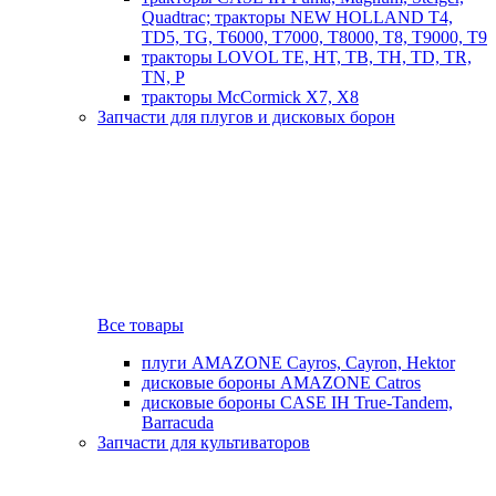
Quadtrac; тракторы NEW HOLLAND T4,
TD5, TG, T6000, T7000, T8000, T8, T9000, T9
тракторы LOVOL TE, HT, TB, TH, TD, TR,
TN, P
тракторы McCormick X7, X8
Запчасти для плугов и дисковых борон
Все товары
плуги AMAZONE Cayros, Cayron, Hektor
дисковые бороны AMAZONE Catros
дисковые бороны CASE IH True-Tandem,
Barracuda
Запчасти для культиваторов