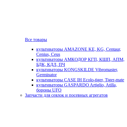
Все товары
культиваторы AMAZONE KE, KG, Centaur,
Cenius, Ceus
культиваторы АМКОДОР КГП, КШП, АПМ,
БДК, КДЛ, ПЧ
культиваторы KONGSKILDE Vibromaster,
Germinator
культиваторы CASE IH Ecolo-tiger, Tiger-mate
культиваторы GASPARDO Artiglio, Atilla,
бороны UFO
Запчасти для сеялок и посевных агрегатов