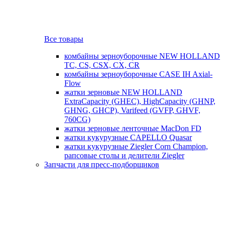
Все товары
комбайны зерноуборочные NEW HOLLAND
TC, CS, CSX, CX, CR
комбайны зерноуборочные CASE IH Axial-
Flow
жатки зерновые NEW HOLLAND
ExtraCapacity (GHEC), HighCapacity (GHNP,
GHNG, GHCP), Varifeed (GVFP, GHVF,
760CG)
жатки зерновые ленточные MacDon FD
жатки кукурузные CAPELLO Quasar
жатки кукурузные Ziegler Corn Champion,
рапсовые столы и делители Ziegler
Запчасти для пресс-подборщиков