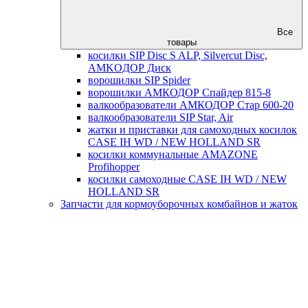
Все
товары
косилки SIP Disc S ALP, Silvercut Disc,
AMKOДОР Диск
ворошилки SIP Spider
ворошилки АМКОДОР Спайдер 815-8
валкообразователи АМКОДОР Стар 600-20
валкообразователи SIP Star, Air
жатки и приставки для самоходных косилок
CASE IH WD / NEW HOLLAND SR
косилки коммунальные AMAZONE
Profihopper
косилки самоходные CASE IH WD / NEW
HOLLAND SR
Запчасти для кормоуборочных комбайнов и жаток