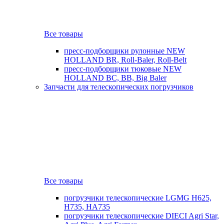
Все товары
пресс-подборщики рулонные NEW
HOLLAND BR, Roll-Baler, Roll-Belt
пресс-подборщики тюковые NEW
HOLLAND BC, BB, Big Baler
Запчасти для телескопических погрузчиков
Все товары
погрузчики телескопические LGMG H625,
H735, HA735
погрузчики телескопические DIECI Agri Star,