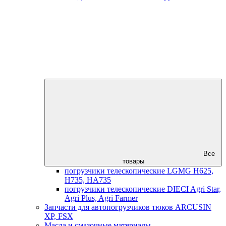
Все
товары
погрузчики телескопические LGMG H625,
H735, HA735
погрузчики телескопические DIECI Agri Star,
Agri Plus, Agri Farmer
Запчасти для автопогрузчиков тюков ARCUSIN
XP, FSX
Масла и смазочные материалы