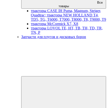
Все
товары
тракторы CASE IH Puma, Magnum, Steiger,
Quadtrac; тракторы NEW HOLLAND T4,
TD5, TG, T6000, T7000, T8000, T8, T9000, T9
тракторы McCormick X7, X8
тракторы LOVOL TE, HT, TB, TH, TD, TR,
TN, P
Запчасти для плугов и дисковых борон