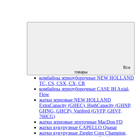
Все
товары
комбайны зерноуборочные NEW HOLLAND
TC, CS, CSX, CX, CR
комбайны зерноуборочные CASE IH Axial-
Flow
жатки зерновые NEW HOLLAND
ExtraCapacity (GHEC), HighCapacity (GHNP,
GHNG, GHCP), Varifeed (GVFP, GHVF,
760CG)
жатки зерновые ленточные MacDon FD
жатки кукурузные CAPELLO Quasar
жатки кукурузные Ziegler Corn Champion,