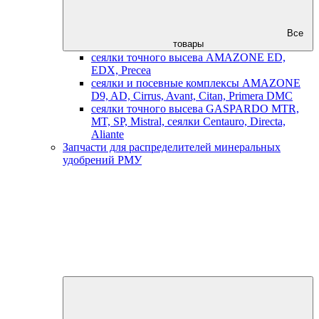
Все
товары
сеялки точного высева AMAZONE ED,
EDX, Precea
сеялки и посевные комплексы AMAZONE
D9, AD, Cirrus, Avant, Citan, Primera DMC
сеялки точного высева GASPARDO MTR,
MT, SP, Mistral, сеялки Centauro, Directa,
Aliante
Запчасти для распределителей минеральных
удобрений РМУ