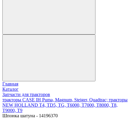
Главная
Каталог
Запчасти для тракторов
тракторы CASE IH Puma, Magnum, Steiger, Quadtrac; тракторы
NEW HOLLAND T4, TD5, TG, T6000, T7000, T8000, T8,
T9000, T9
Шпонка шатуна - 14196370