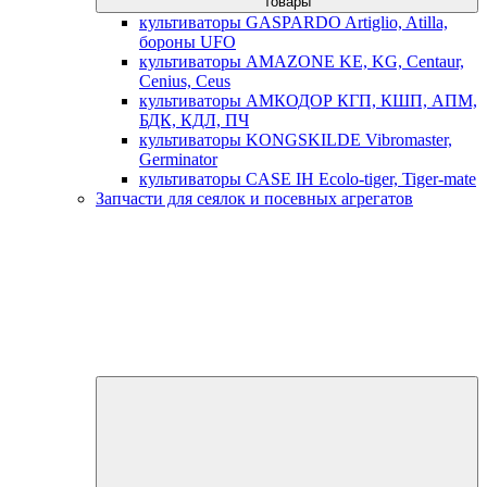
товары
культиваторы GASPARDO Artiglio, Atilla,
бороны UFO
культиваторы AMAZONE KE, KG, Centaur,
Cenius, Ceus
культиваторы АМКОДОР КГП, КШП, АПМ,
БДК, КДЛ, ПЧ
культиваторы KONGSKILDE Vibromaster,
Germinator
культиваторы CASE IH Ecolo-tiger, Tiger-mate
Запчасти для сеялок и посевных агрегатов