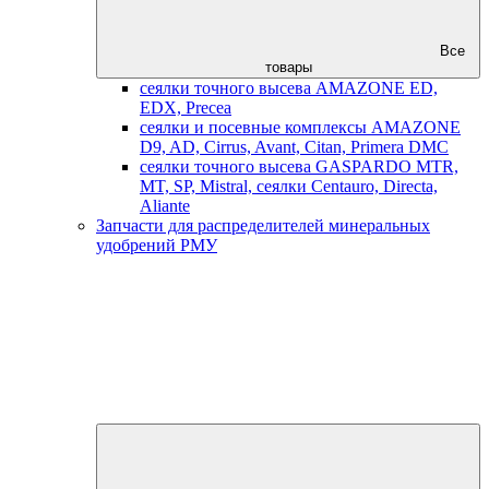
Все
товары
сеялки точного высева AMAZONE ED,
EDX, Precea
сеялки и посевные комплексы AMAZONE
D9, AD, Cirrus, Avant, Citan, Primera DMC
сеялки точного высева GASPARDO MTR,
MT, SP, Mistral, сеялки Centauro, Directa,
Aliante
Запчасти для распределителей минеральных
удобрений РМУ