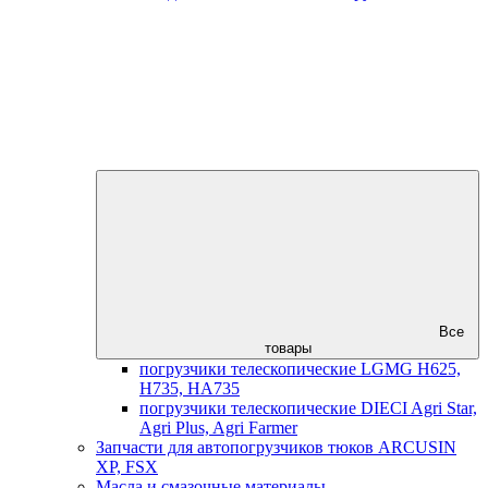
Все
товары
погрузчики телескопические LGMG H625,
H735, HA735
погрузчики телескопические DIECI Agri Star,
Agri Plus, Agri Farmer
Запчасти для автопогрузчиков тюков ARCUSIN
XP, FSX
Масла и смазочные материалы