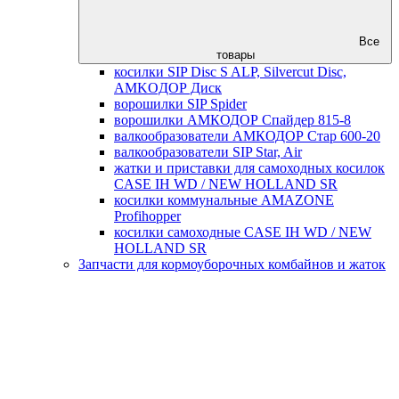
Все
товары
косилки SIP Disc S ALP, Silvercut Disc,
AMKOДОР Диск
ворошилки SIP Spider
ворошилки АМКОДОР Спайдер 815-8
валкообразователи АМКОДОР Стар 600-20
валкообразователи SIP Star, Air
жатки и приставки для самоходных косилок
CASE IH WD / NEW HOLLAND SR
косилки коммунальные AMAZONE
Profihopper
косилки самоходные CASE IH WD / NEW
HOLLAND SR
Запчасти для кормоуборочных комбайнов и жаток