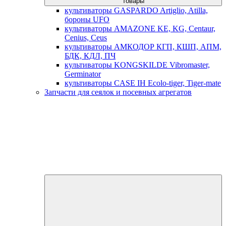
товары
культиваторы GASPARDO Artiglio, Atilla,
бороны UFO
культиваторы AMAZONE KE, KG, Centaur,
Cenius, Ceus
культиваторы АМКОДОР КГП, КШП, АПМ,
БДК, КДЛ, ПЧ
культиваторы KONGSKILDE Vibromaster,
Germinator
культиваторы CASE IH Ecolo-tiger, Tiger-mate
Запчасти для сеялок и посевных агрегатов