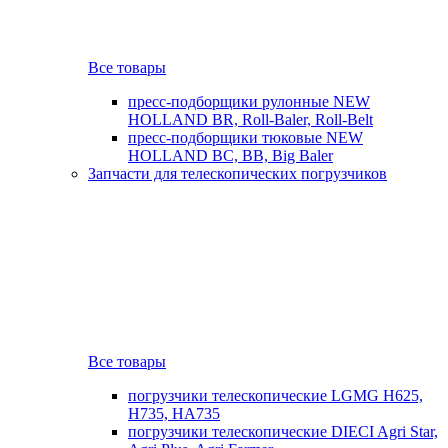
Все товары
пресс-подборщики рулонные NEW
HOLLAND BR, Roll-Baler, Roll-Belt
пресс-подборщики тюковые NEW
HOLLAND BC, BB, Big Baler
Запчасти для телескопических погрузчиков
Все товары
погрузчики телескопические LGMG H625,
H735, HA735
погрузчики телескопические DIECI Agri Star,