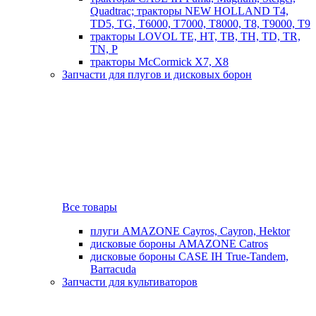
Quadtrac; тракторы NEW HOLLAND T4,
TD5, TG, T6000, T7000, T8000, T8, T9000, T9
тракторы LOVOL TE, HT, TB, TH, TD, TR,
TN, P
тракторы McCormick X7, X8
Запчасти для плугов и дисковых борон
Все товары
плуги AMAZONE Cayros, Cayron, Hektor
дисковые бороны AMAZONE Catros
дисковые бороны CASE IH True-Tandem,
Barracuda
Запчасти для культиваторов