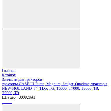
Главная
Каталог
Запчасти для тракторов
тракторы CASE IH Puma, Magnum, Steiger, Quadtrac; тракторы
NEW HOLLAND T4, TD5, TG, T6000, T7000, T8000, T8,
T9000, T9
Штуцер - 300828A1