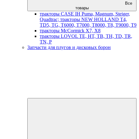
Все
товары
тракторы CASE IH Puma, Magnum, Steiger,
Quadtrac; тракторы NEW HOLLAND T4,
TD5, TG, T6000, T7000, T8000, T8, T9000, T9
тракторы McCormick X7, X8
тракторы LOVOL TE, HT, TB, TH, TD, TR,
TN, P
Запчасти для плугов и дисковых борон