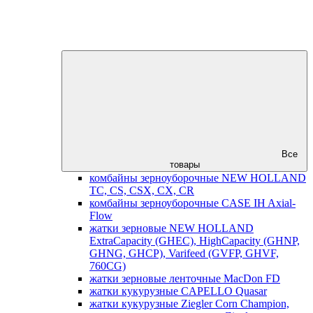
Все
товары
комбайны зерноуборочные NEW HOLLAND
TC, CS, CSX, CX, CR
комбайны зерноуборочные CASE IH Axial-
Flow
жатки зерновые NEW HOLLAND
ExtraCapacity (GHEC), HighCapacity (GHNP,
GHNG, GHCP), Varifeed (GVFP, GHVF,
760CG)
жатки зерновые ленточные MacDon FD
жатки кукурузные CAPELLO Quasar
жатки кукурузные Ziegler Corn Champion,