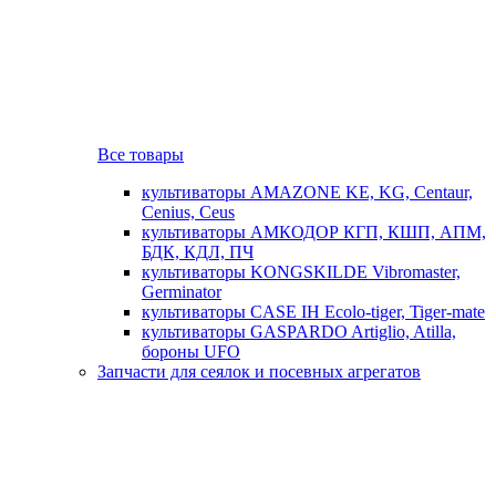
Все товары
культиваторы AMAZONE KE, KG, Centaur,
Cenius, Ceus
культиваторы АМКОДОР КГП, КШП, АПМ,
БДК, КДЛ, ПЧ
культиваторы KONGSKILDE Vibromaster,
Germinator
культиваторы CASE IH Ecolo-tiger, Tiger-mate
культиваторы GASPARDO Artiglio, Atilla,
бороны UFO
Запчасти для сеялок и посевных агрегатов