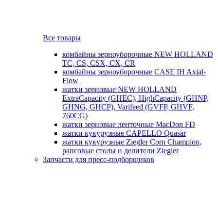
Все товары
комбайны зерноуборочные NEW HOLLAND
TC, CS, CSX, CX, CR
комбайны зерноуборочные CASE IH Axial-
Flow
жатки зерновые NEW HOLLAND
ExtraCapacity (GHEC), HighCapacity (GHNP,
GHNG, GHCP), Varifeed (GVFP, GHVF,
760CG)
жатки зерновые ленточные MacDon FD
жатки кукурузные CAPELLO Quasar
жатки кукурузные Ziegler Corn Champion,
рапсовые столы и делители Ziegler
Запчасти для пресс-подборщиков