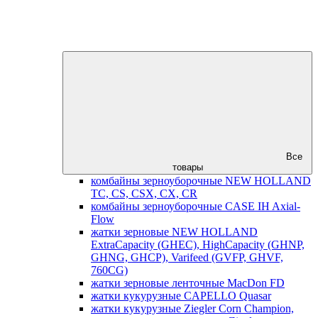
Все
товары
комбайны зерноуборочные NEW HOLLAND
TC, CS, CSX, CX, CR
комбайны зерноуборочные CASE IH Axial-
Flow
жатки зерновые NEW HOLLAND
ExtraCapacity (GHEC), HighCapacity (GHNP,
GHNG, GHCP), Varifeed (GVFP, GHVF,
760CG)
жатки зерновые ленточные MacDon FD
жатки кукурузные CAPELLO Quasar
жатки кукурузные Ziegler Corn Champion,