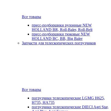
Все товары
пресс-подборщики рулонные NEW
HOLLAND BR, Roll-Baler, Roll-Belt
пресс-подборщики тюковые NEW
HOLLAND BC, BB, Big Baler
Запчасти для телескопических погрузчиков
Все товары
погрузчики телескопические LGMG H625,
H735, HA735
погрузчики телескопические DIECI Agri Star,