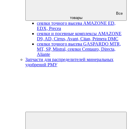
Все
товары
сеялки точного высева AMAZONE ED,
EDX, Precea
сеялки и посевные комплексы AMAZONE
D9, AD, Cirrus, Avant, Citan, Primera DMC
сеялки точного высева GASPARDO MTR,
MT, SP, Mistral, сеялки Centauro, Directa,
Aliante
Запчасти для распределителей минеральных
удобрений РМУ