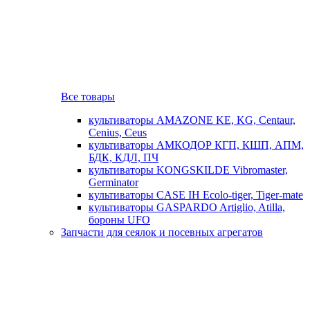
Все товары
культиваторы AMAZONE KE, KG, Centaur,
Cenius, Ceus
культиваторы АМКОДОР КГП, КШП, АПМ,
БДК, КДЛ, ПЧ
культиваторы KONGSKILDE Vibromaster,
Germinator
культиваторы CASE IH Ecolo-tiger, Tiger-mate
культиваторы GASPARDO Artiglio, Atilla,
бороны UFO
Запчасти для сеялок и посевных агрегатов