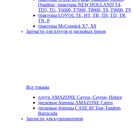
Quadtrac; тракторы NEW HOLLAND T4,
TD5, TG, T6000, T7000, T8000, T8, T9000, T9
тракторы LOVOL TE, HT, TB, TH, TD, TR,
TN, P
тракторы McCormick X7, X8
Запчасти для плугов и дисковых борон
Все товары
плуги AMAZONE Cayros, Cayron, Hektor
дисковые бороны AMAZONE Catros
дисковые бороны CASE IH True-Tandem,
Barracuda
Запчасти для культиваторов