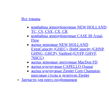
Все товары
комбайны зерноуборочные NEW HOLLAND
TC, CS, CSX, CX, CR
комбайны зерноуборочные CASE IH Axial-
Flow
жатки зерновые NEW HOLLAND
ExtraCapacity (GHEC), HighCapacity (GHNP,
GHNG, GHCP), Varifeed (GVFP, GHVF,
760CG)
жатки зерновые ленточные MacDon FD
жатки кукурузные CAPELLO Quasar
жатки кукурузные Ziegler Corn Champion,
рапсовые столы и делители Ziegler
Запчасти для пресс-подборщиков