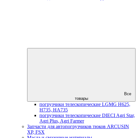
Все
товары
погрузчики телескопические LGMG H625,
H735, HA735
погрузчики телескопические DIECI Agri Star,
Agri Plus, Agri Farmer
Запчасти для автопогрузчиков тюков ARCUSIN
XP, FSX
Масла и смазочные материалы