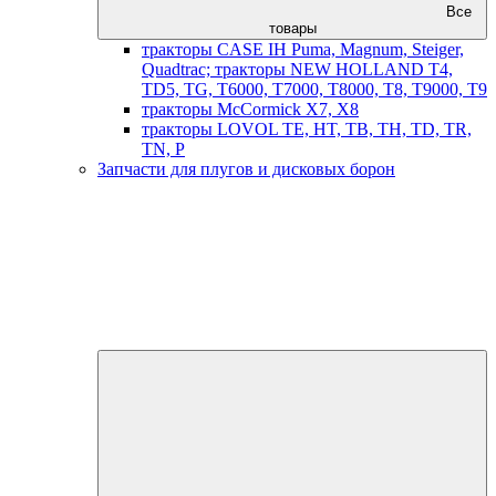
Все
товары
тракторы CASE IH Puma, Magnum, Steiger,
Quadtrac; тракторы NEW HOLLAND T4,
TD5, TG, T6000, T7000, T8000, T8, T9000, T9
тракторы McCormick X7, X8
тракторы LOVOL TE, HT, TB, TH, TD, TR,
TN, P
Запчасти для плугов и дисковых борон