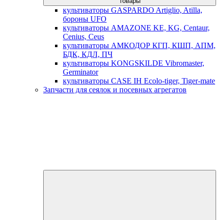
товары
культиваторы GASPARDO Artiglio, Atilla,
бороны UFO
культиваторы AMAZONE KE, KG, Centaur,
Cenius, Ceus
культиваторы АМКОДОР КГП, КШП, АПМ,
БДК, КДЛ, ПЧ
культиваторы KONGSKILDE Vibromaster,
Germinator
культиваторы CASE IH Ecolo-tiger, Tiger-mate
Запчасти для сеялок и посевных агрегатов