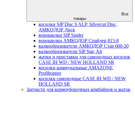
Все
товары
косилки SIP Disc S ALP, Silvercut Disc,
AMKOДОР Диск
ворошилки SIP Spider
ворошилки АМКОДОР Спайдер 815-8
валкообразователи АМКОДОР Стар 600-20
валкообразователи SIP Star, Air
жатки и приставки для самоходных косилок
CASE IH WD / NEW HOLLAND SR
косилки коммунальные AMAZONE
Profihopper
косилки самоходные CASE IH WD / NEW
HOLLAND SR
Запчасти для кормоуборочных комбайнов и жаток