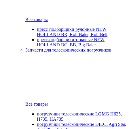
Все товары
пресс-подборщики рулонные NEW
HOLLAND BR, Roll-Baler, Roll-Belt
пресс-подборщики тюковые NEW
HOLLAND BC, BB, Big Baler
Запчасти для телескопических погрузчиков
Все товары
погрузчики телескопические LGMG H625,
H735, HA735
погрузчики телескопические DIECI Agri Star,