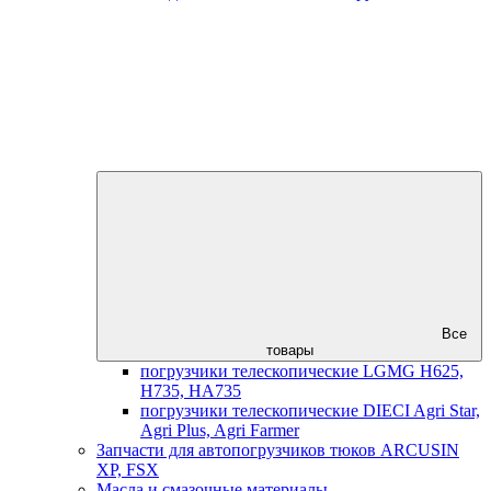
Все
товары
погрузчики телескопические LGMG H625,
H735, HA735
погрузчики телескопические DIECI Agri Star,
Agri Plus, Agri Farmer
Запчасти для автопогрузчиков тюков ARCUSIN
XP, FSX
Масла и смазочные материалы