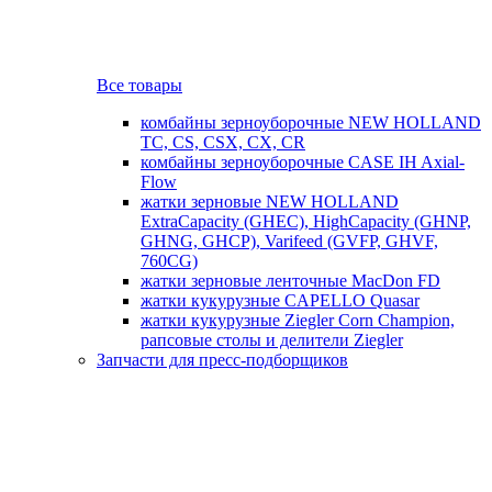
Все товары
комбайны зерноуборочные NEW HOLLAND
TC, CS, CSX, CX, CR
комбайны зерноуборочные CASE IH Axial-
Flow
жатки зерновые NEW HOLLAND
ExtraCapacity (GHEC), HighCapacity (GHNP,
GHNG, GHCP), Varifeed (GVFP, GHVF,
760CG)
жатки зерновые ленточные MacDon FD
жатки кукурузные CAPELLO Quasar
жатки кукурузные Ziegler Corn Champion,
рапсовые столы и делители Ziegler
Запчасти для пресс-подборщиков