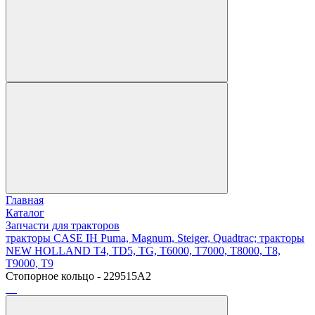
Главная
Каталог
Запчасти для тракторов
тракторы CASE IH Puma, Magnum, Steiger, Quadtrac; тракторы
NEW HOLLAND T4, TD5, TG, T6000, T7000, T8000, T8,
T9000, T9
Стопорное кольцо - 229515A2