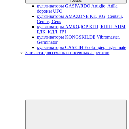
товары
культиваторы GASPARDO Artiglio, Atilla,
бороны UFO
культиваторы AMAZONE KE, KG, Centaur,
Cenius, Ceus
культиваторы АМКОДОР КГП, КШП, АПМ,
БДК, КДЛ, ПЧ
культиваторы KONGSKILDE Vibromaster,
Germinator
культиваторы CASE IH Ecolo-tiger, Tiger-mate
Запчасти для сеялок и посевных агрегатов