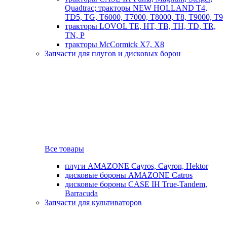
Quadtrac; тракторы NEW HOLLAND T4,
TD5, TG, T6000, T7000, T8000, T8, T9000, T9
тракторы LOVOL TE, HT, TB, TH, TD, TR,
TN, P
тракторы McCormick X7, X8
Запчасти для плугов и дисковых борон
Все товары
плуги AMAZONE Cayros, Cayron, Hektor
дисковые бороны AMAZONE Catros
дисковые бороны CASE IH True-Tandem,
Barracuda
Запчасти для культиваторов