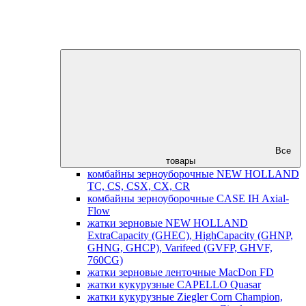
Все
товары
комбайны зерноуборочные NEW HOLLAND
TC, CS, CSX, CX, CR
комбайны зерноуборочные CASE IH Axial-
Flow
жатки зерновые NEW HOLLAND
ExtraCapacity (GHEC), HighCapacity (GHNP,
GHNG, GHCP), Varifeed (GVFP, GHVF,
760CG)
жатки зерновые ленточные MacDon FD
жатки кукурузные CAPELLO Quasar
жатки кукурузные Ziegler Corn Champion,