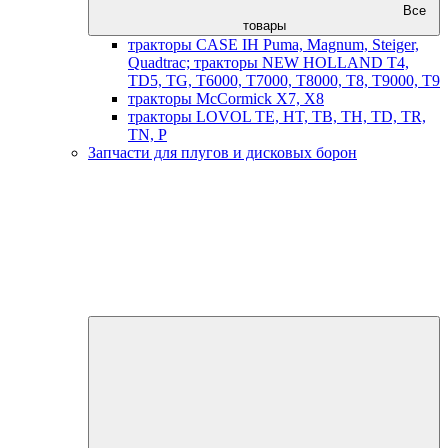
Все
товары
тракторы CASE IH Puma, Magnum, Steiger,
Quadtrac; тракторы NEW HOLLAND T4,
TD5, TG, T6000, T7000, T8000, T8, T9000, T9
тракторы McCormick X7, X8
тракторы LOVOL TE, HT, TB, TH, TD, TR,
TN, P
Запчасти для плугов и дисковых борон