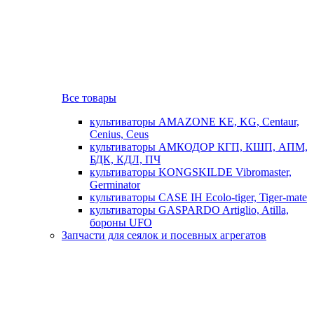
Все товары
культиваторы AMAZONE KE, KG, Centaur,
Cenius, Ceus
культиваторы АМКОДОР КГП, КШП, АПМ,
БДК, КДЛ, ПЧ
культиваторы KONGSKILDE Vibromaster,
Germinator
культиваторы CASE IH Ecolo-tiger, Tiger-mate
культиваторы GASPARDO Artiglio, Atilla,
бороны UFO
Запчасти для сеялок и посевных агрегатов