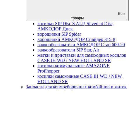
Все
товары
косилки SIP Disc S ALP, Silvercut Disc,
AMKOДОР Диск
ворошилки SIP Spider
ворошилки АМКОДОР Спайдер 815-8
валкообразователи АМКОДОР Стар 600-20
валкообразователи SIP Star, Air
жатки и приставки для самоходных косилок
CASE IH WD / NEW HOLLAND SR
косилки коммунальные AMAZONE
Profihopper
косилки самоходные CASE IH WD / NEW
HOLLAND SR
Запчасти для кормоуборочных комбайнов и жаток