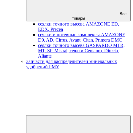
Все
товары
сеялки точного высева AMAZONE ED,
EDX, Precea
сеялки и посевные комплексы AMAZONE
D9, AD, Cirrus, Avant, Citan, Primera DMC
сеялки точного высева GASPARDO MTR,
MT, SP, Mistral, сеялки Centauro, Directa,
Aliante
Запчасти для распределителей минеральных
удобрений РМУ