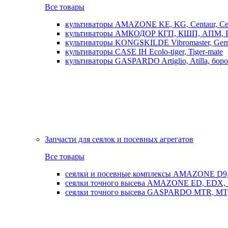
Все товары
культиваторы AMAZONE KE, KG, Centaur, Cen
культиваторы АМКОДОР КГП, КШП, АПМ, 
культиваторы KONGSKILDE Vibromaster, Germ
культиваторы CASE IH Ecolo-tiger, Tiger-mate
культиваторы GASPARDO Artiglio, Atilla, бо
Запчасти для сеялок и посевных агрегатов
Все товары
сеялки и посевные комплексы AMAZONE D9, AD
сеялки точного высева AMAZONE ED, EDX, 
сеялки точного высева GASPARDO MTR, MT, SP, 