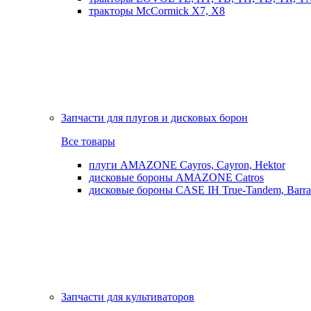
тракторы McCormick X7, X8
Запчасти для плугов и дисковых борон
Все товары
плуги AMAZONE Cayros, Cayron, Hektor
дисковые бороны AMAZONE Catros
дисковые бороны CASE IH True-Tandem, Barra
Запчасти для культиваторов