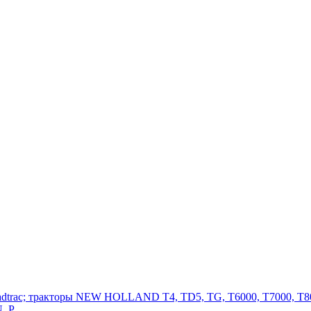
adtrac; тракторы NEW HOLLAND T4, TD5, TG, T6000, T7000, T80
, P