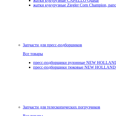
жатки кукурузные CAPELLO Quasar
жатки кукурузные Ziegler Corn Champion, рапс
Запчасти для пресс-подборщиков
Все товары
пресс-подборщики рулонные NEW HOLLAND BR,
пресс-подборщики тюковые NEW HOLLAND B
Запчасти для телескопических погрузчиков
Все товары