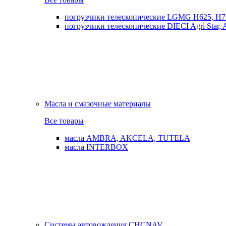
погрузчики телескопические LGMG H625, H7
погрузчики телескопические DIECI Agri Star, Ag
Масла и смазочные материалы
Все товары
масла AMBRA, AKCELA, TUTELA
масла INTERBOX
Системы автовождения CHCNAV