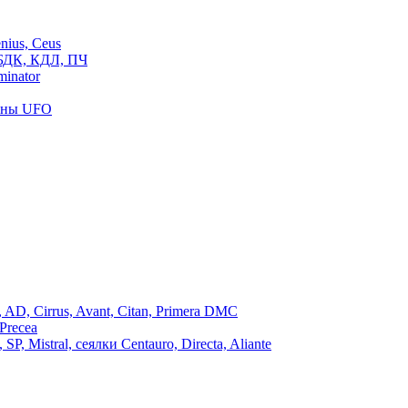
ius, Ceus
БДК, КДЛ, ПЧ
inator
роны UFO
, Cirrus, Avant, Citan, Primera DMC
Precea
Mistral, сеялки Centauro, Directa, Aliante