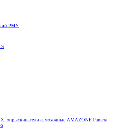
ений РМУ
TS
, опрыскиватели самоходные AMAZONE Pantera
po