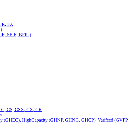
FR, FX
)
E, SFIE, BFIU)
C, CS, CSX, CX, CR
ow
 (GHEC), HighCapacity (GHNP, GHNG, GHCP), Varifeed (GVFP