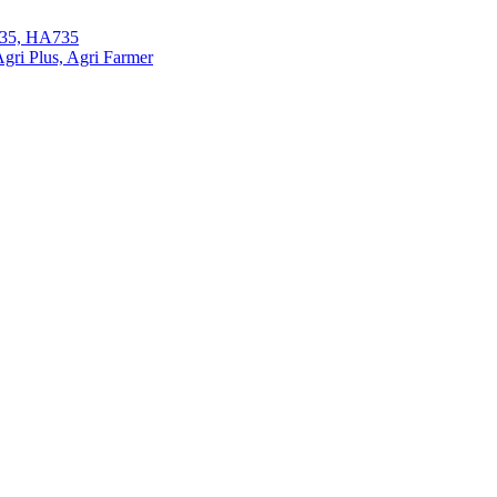
35, HA735
ri Plus, Agri Farmer