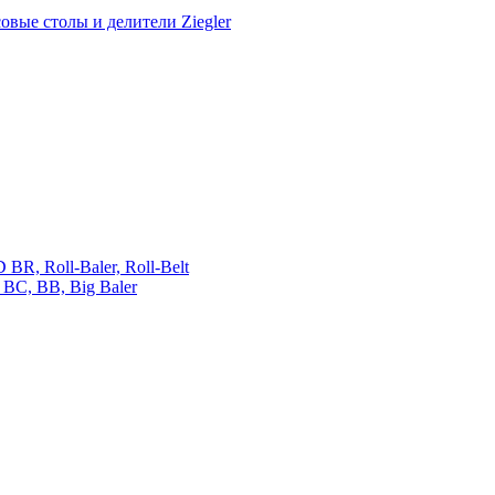
овые столы и делители Ziegler
 Roll-Baler, Roll-Belt
C, BB, Big Baler