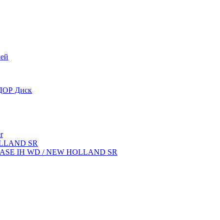
лей
OДОР Диск
r
OLLAND SR
ок CASE IH WD / NEW HOLLAND SR