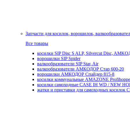
Запчасти для косилок, ворошилок, валкообразовате
Все товары
косилки SIP Disc S ALP, Silvercut Disc, AMK
ворошилки SIP Spider
валкообразователи SIP Star, Air
валкообразователи АМКОДОР Стар 600-20
ворошилки АМКОДОР Спайдер 815-8
косилки коммунальные AMAZONE Profihoppe
косилки самоходные CASE IH WD / NEW H
жатки и приставки для самоходных косил