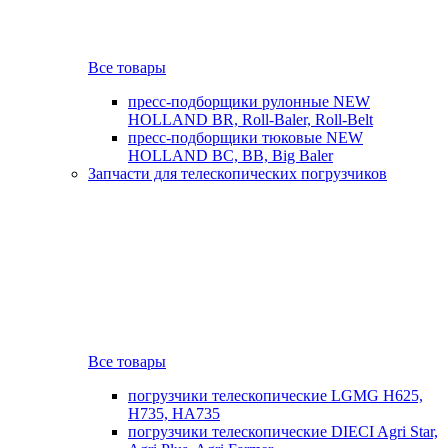
Все товары
пресс-подборщики рулонные NEW
HOLLAND BR, Roll-Baler, Roll-Belt
пресс-подборщики тюковые NEW
HOLLAND BC, BB, Big Baler
Запчасти для телескопических погрузчиков
Все товары
погрузчики телескопические LGMG H625,
H735, HA735
погрузчики телескопические DIECI Agri Star,