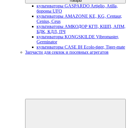
товары
культиваторы GASPARDO Artiglio, Atilla,
бороны UFO
культиваторы AMAZONE KE, KG, Centaur,
Cenius, Ceus
культиваторы АМКОДОР КГП, КШП, АПМ,
БДК, КДЛ, ПЧ
культиваторы KONGSKILDE Vibromaster,
Germinator
культиваторы CASE IH Ecolo-tiger, Tiger-mate
Запчасти для сеялок и посевных агрегатов