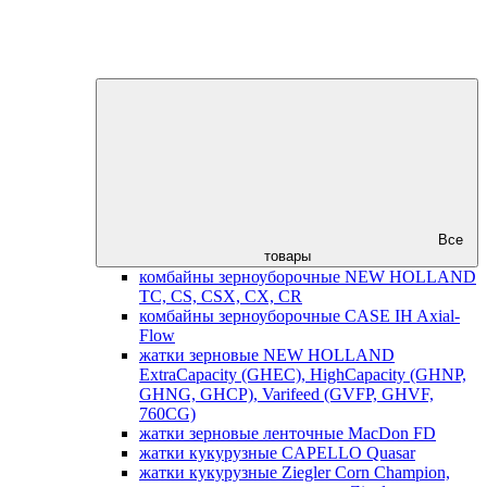
Все
товары
комбайны зерноуборочные NEW HOLLAND
TC, CS, CSX, CX, CR
комбайны зерноуборочные CASE IH Axial-
Flow
жатки зерновые NEW HOLLAND
ExtraCapacity (GHEC), HighCapacity (GHNP,
GHNG, GHCP), Varifeed (GVFP, GHVF,
760CG)
жатки зерновые ленточные MacDon FD
жатки кукурузные CAPELLO Quasar
жатки кукурузные Ziegler Corn Champion,