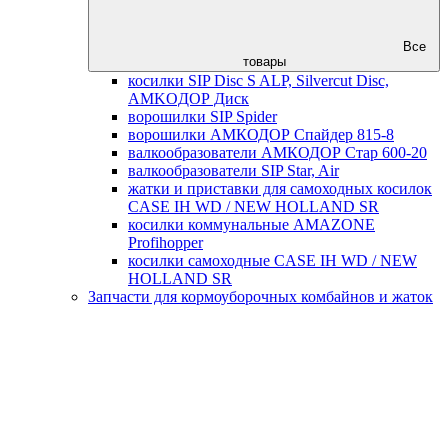
Все
товары
косилки SIP Disc S ALP, Silvercut Disc,
AMKOДОР Диск
ворошилки SIP Spider
ворошилки АМКОДОР Спайдер 815-8
валкообразователи АМКОДОР Стар 600-20
валкообразователи SIP Star, Air
жатки и приставки для самоходных косилок
CASE IH WD / NEW HOLLAND SR
косилки коммунальные AMAZONE
Profihopper
косилки самоходные CASE IH WD / NEW
HOLLAND SR
Запчасти для кормоуборочных комбайнов и жаток