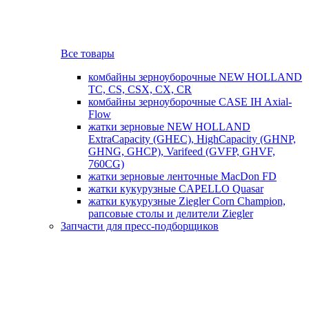
Все товары
комбайны зерноуборочные NEW HOLLAND
TC, CS, CSX, CX, CR
комбайны зерноуборочные CASE IH Axial-
Flow
жатки зерновые NEW HOLLAND
ExtraCapacity (GHEC), HighCapacity (GHNP,
GHNG, GHCP), Varifeed (GVFP, GHVF,
760CG)
жатки зерновые ленточные MacDon FD
жатки кукурузные CAPELLO Quasar
жатки кукурузные Ziegler Corn Champion,
рапсовые столы и делители Ziegler
Запчасти для пресс-подборщиков