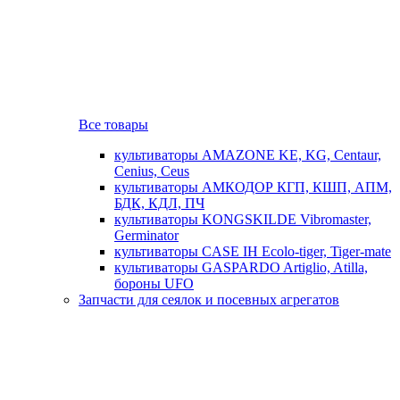
Все товары
культиваторы AMAZONE KE, KG, Centaur,
Cenius, Ceus
культиваторы АМКОДОР КГП, КШП, АПМ,
БДК, КДЛ, ПЧ
культиваторы KONGSKILDE Vibromaster,
Germinator
культиваторы CASE IH Ecolo-tiger, Tiger-mate
культиваторы GASPARDO Artiglio, Atilla,
бороны UFO
Запчасти для сеялок и посевных агрегатов