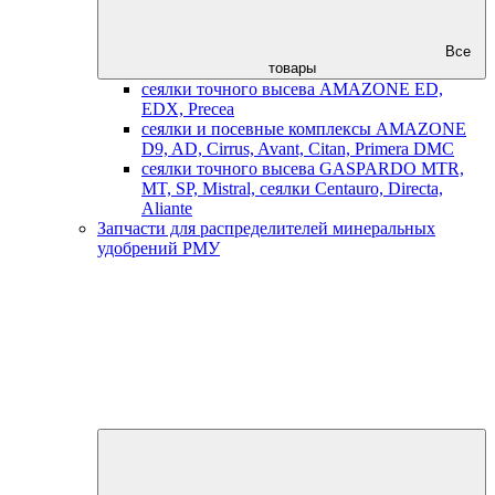
Все
товары
сеялки точного высева AMAZONE ED,
EDX, Precea
сеялки и посевные комплексы AMAZONE
D9, AD, Cirrus, Avant, Citan, Primera DMC
сеялки точного высева GASPARDO MTR,
MT, SP, Mistral, сеялки Centauro, Directa,
Aliante
Запчасти для распределителей минеральных
удобрений РМУ