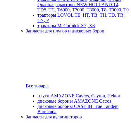
Quadtrac; тракторы NEW HOLLAND T4,
TD5, TG, T6000, T7000, T8000, T8, T9000, T9
тракторы LOVOL TE, HT, TB, TH, TD, TR,
TN, P
тракторы McCormick X7, X8
Запчасти для плугов и дисковых борон
Все товары
плуги AMAZONE Cayros, Cayron, Hektor
дисковые бороны AMAZONE Catros
дисковые бороны CASE IH True-Tandem,
Barracuda
Запчасти для культиваторов