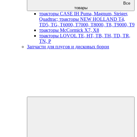
Все
товары
тракторы CASE IH Puma, Magnum, Steiger,
Quadtrac; тракторы NEW HOLLAND T4,
TD5, TG, T6000, T7000, T8000, T8, T9000, T9
тракторы McCormick X7, X8
тракторы LOVOL TE, HT, TB, TH, TD, TR,
TN, P
Запчасти для плугов и дисковых борон