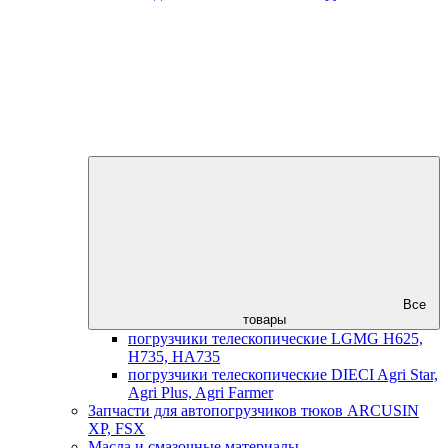
Все
товары
погрузчики телескопические LGMG H625,
H735, HA735
погрузчики телескопические DIECI Agri Star,
Agri Plus, Agri Farmer
Запчасти для автопогрузчиков тюков ARCUSIN
XP, FSX
Масла и смазочные материалы