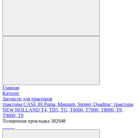
Главная
Каталог
Запчасти для тракторов
тракторы CASE IH Puma, Magnum, Steiger, Quadtrac; тракторы
NEW HOLLAND T4, TD5, TG, T6000, T7000, T8000, T8,
T9000, T9
Толщинная прокладка 382948