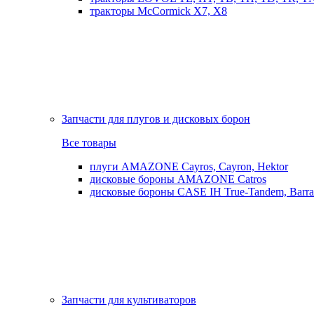
тракторы McCormick X7, X8
Запчасти для плугов и дисковых борон
Все товары
плуги AMAZONE Cayros, Cayron, Hektor
дисковые бороны AMAZONE Catros
дисковые бороны CASE IH True-Tandem, Barra
Запчасти для культиваторов