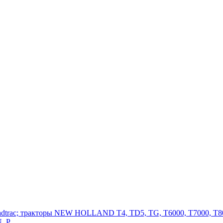
adtrac; тракторы NEW HOLLAND T4, TD5, TG, T6000, T7000, T80
, P