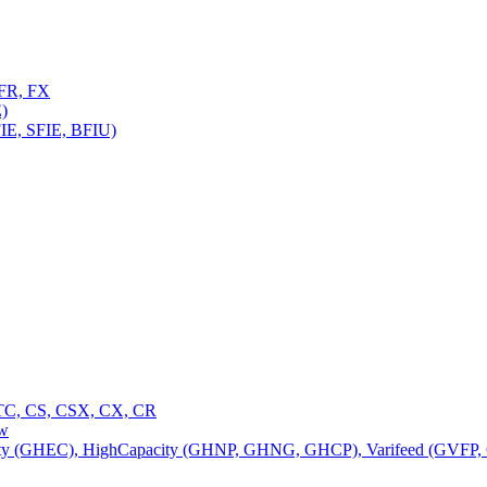
FR, FX
)
E, SFIE, BFIU)
C, CS, CSX, CX, CR
ow
 (GHEC), HighCapacity (GHNP, GHNG, GHCP), Varifeed (GVFP