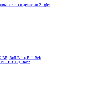
овые столы и делители Ziegler
 Roll-Baler, Roll-Belt
C, BB, Big Baler