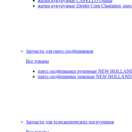
жатки кукурузные CAPELLO Quasar
жатки кукурузные Ziegler Corn Champion, рапс
Запчасти для пресс-подборщиков
Все товары
пресс-подборщики рулонные NEW HOLLAND BR,
пресс-подборщики тюковые NEW HOLLAND B
Запчасти для телескопических погрузчиков
Все товары