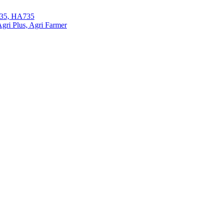
35, HA735
ri Plus, Agri Farmer