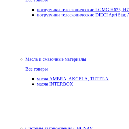
погрузчики телескопические LGMG H625, H7
погрузчики телескопические DIECI Agri Star, Ag
Масла и смазочные материалы
Все товары
масла AMBRA, AKCELA, TUTELA
масла INTERBOX
Системы автовождения CHCNAV