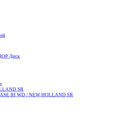
лей
OДОР Диск
r
OLLAND SR
ок CASE IH WD / NEW HOLLAND SR