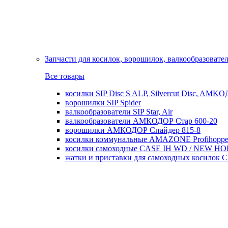
Запчасти для косилок, ворошилок, валкообразовате
Все товары
косилки SIP Disc S ALP, Silvercut Disc, AMK
ворошилки SIP Spider
валкообразователи SIP Star, Air
валкообразователи АМКОДОР Стар 600-20
ворошилки АМКОДОР Спайдер 815-8
косилки коммунальные AMAZONE Profihoppe
косилки самоходные CASE IH WD / NEW H
жатки и приставки для самоходных косил