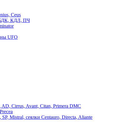
ius, Ceus
БДК, КДЛ, ПЧ
inator
роны UFO
, Cirrus, Avant, Citan, Primera DMC
Precea
Mistral, сеялки Centauro, Directa, Aliante