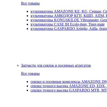
Все товары
культиваторы AMAZONE KE, KG, Centaur, Cen
культиваторы АМКОДОР КГП, КШП, АПМ, 
культиваторы KONGSKILDE Vibromaster, Germ
культиваторы CASE IH Ecolo-tiger, Tiger-mate
культиваторы GASPARDO Artiglio, Atilla, бо
Запчасти для сеялок и посевных агрегатов
Все товары
сеялки и посевные комплексы AMAZONE D9, AD
сеялки точного высева AMAZONE ED, EDX, 
сеялки точного высева GASPARDO MTR, MT, SP, 