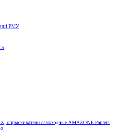
ений РМУ
TS
, опрыскиватели самоходные AMAZONE Pantera
po