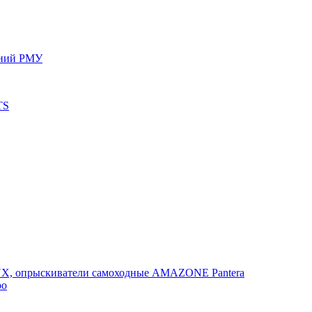
ений РМУ
TS
, опрыскиватели самоходные AMAZONE Pantera
po