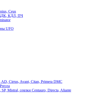
ius, Ceus
БДК, КДЛ, ПЧ
inator
роны UFO
, Cirrus, Avant, Citan, Primera DMC
Precea
Mistral, сеялки Centauro, Directa, Aliante