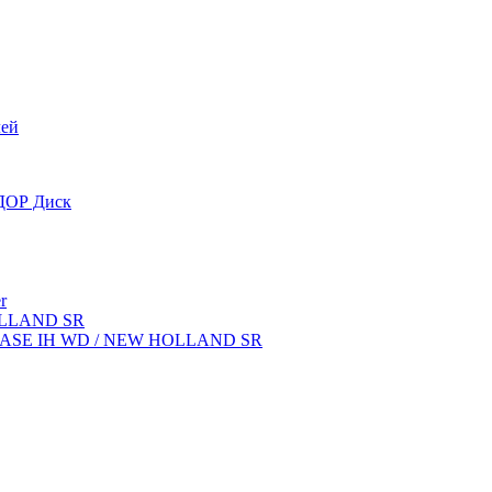
лей
OДОР Диск
r
OLLAND SR
ок CASE IH WD / NEW HOLLAND SR