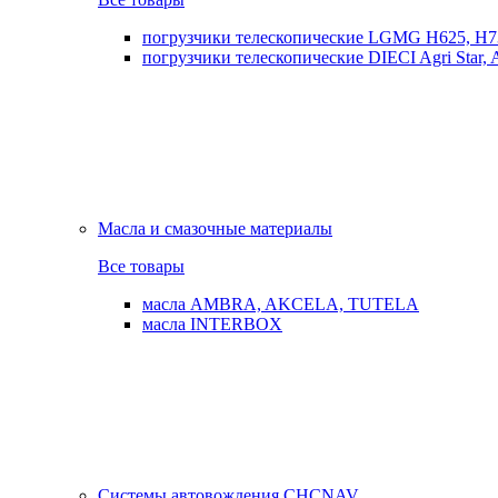
погрузчики телескопические LGMG H625, H7
погрузчики телескопические DIECI Agri Star, Ag
Масла и смазочные материалы
Все товары
масла AMBRA, AKCELA, TUTELA
масла INTERBOX
Системы автовождения CHCNAV