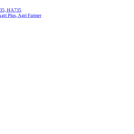
35, HA735
ri Plus, Agri Farmer