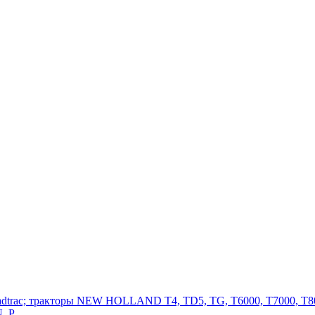
adtrac; тракторы NEW HOLLAND T4, TD5, TG, T6000, T7000, T80
, P