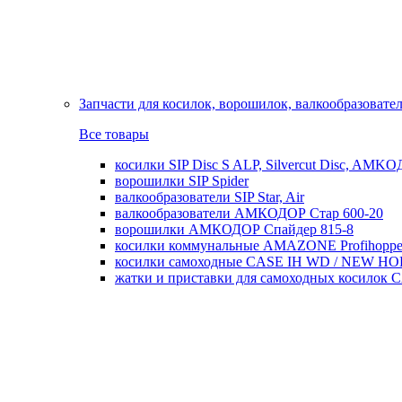
Запчасти для косилок, ворошилок, валкообразовате
Все товары
косилки SIP Disc S ALP, Silvercut Disc, AMK
ворошилки SIP Spider
валкообразователи SIP Star, Air
валкообразователи АМКОДОР Стар 600-20
ворошилки АМКОДОР Спайдер 815-8
косилки коммунальные AMAZONE Profihoppe
косилки самоходные CASE IH WD / NEW H
жатки и приставки для самоходных косил