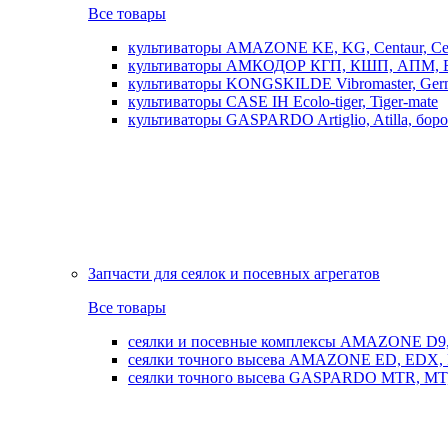
Все товары
культиваторы AMAZONE KE, KG, Centaur, Cen
культиваторы АМКОДОР КГП, КШП, АПМ, 
культиваторы KONGSKILDE Vibromaster, Germ
культиваторы CASE IH Ecolo-tiger, Tiger-mate
культиваторы GASPARDO Artiglio, Atilla, бо
Запчасти для сеялок и посевных агрегатов
Все товары
сеялки и посевные комплексы AMAZONE D9, AD
сеялки точного высева AMAZONE ED, EDX, 
сеялки точного высева GASPARDO MTR, MT, SP, 