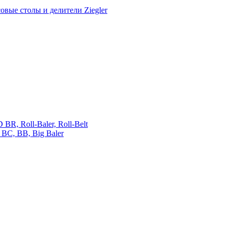
овые столы и делители Ziegler
 Roll-Baler, Roll-Belt
C, BB, Big Baler