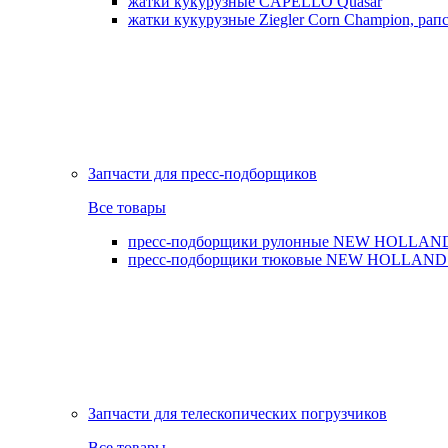
жатки кукурузные CAPELLO Quasar
жатки кукурузные Ziegler Corn Champion, рапс
Запчасти для пресс-подборщиков
Все товары
пресс-подборщики рулонные NEW HOLLAND BR,
пресс-подборщики тюковые NEW HOLLAND B
Запчасти для телескопических погрузчиков
Все товары