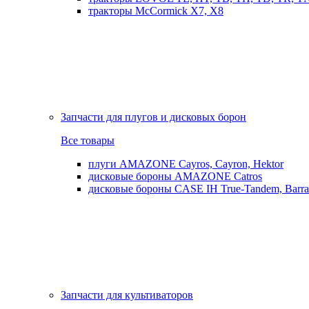
тракторы McCormick X7, X8
Запчасти для плугов и дисковых борон
Все товары
плуги AMAZONE Cayros, Cayron, Hektor
дисковые бороны AMAZONE Catros
дисковые бороны CASE IH True-Tandem, Barra
Запчасти для культиваторов