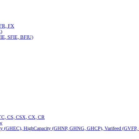
FR, FX
)
E, SFIE, BFIU)
C, CS, CSX, CX, CR
ow
 (GHEC), HighCapacity (GHNP, GHNG, GHCP), Varifeed (GVFP