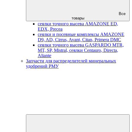
Все
товары
сеялки точного высева AMAZONE ED,
EDX, Precea
сеялки и посевные комплексы AMAZONE
D9, AD, Cirrus, Avant, Citan, Primera DMC
сеялки точного высева GASPARDO MTR,
MT, SP, Mistral, сеялки Centauro, Directa,
Aliante
Запчасти для распределителей минеральных
удобрений РМУ