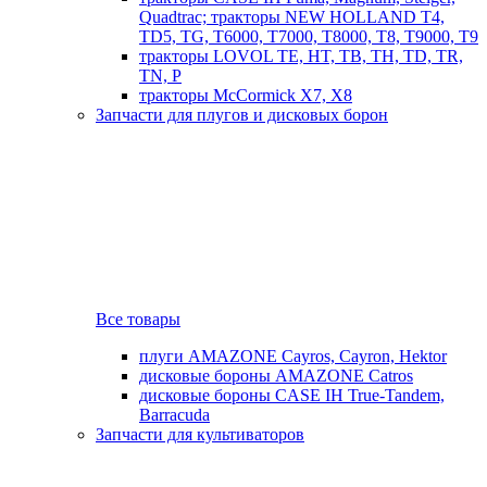
Quadtrac; тракторы NEW HOLLAND T4,
TD5, TG, T6000, T7000, T8000, T8, T9000, T9
тракторы LOVOL TE, HT, TB, TH, TD, TR,
TN, P
тракторы McCormick X7, X8
Запчасти для плугов и дисковых борон
Все товары
плуги AMAZONE Cayros, Cayron, Hektor
дисковые бороны AMAZONE Catros
дисковые бороны CASE IH True-Tandem,
Barracuda
Запчасти для культиваторов