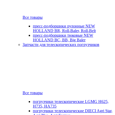
Все товары
пресс-подборщики рулонные NEW
HOLLAND BR, Roll-Baler, Roll-Belt
пресс-подборщики тюковые NEW
HOLLAND BC, BB, Big Baler
Запчасти для телескопических погрузчиков
Все товары
погрузчики телескопические LGMG H625,
H735, HA735
погрузчики телескопические DIECI Agri Star,