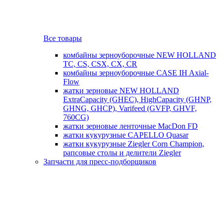
Все товары
комбайны зерноуборочные NEW HOLLAND
TC, CS, CSX, CX, CR
комбайны зерноуборочные CASE IH Axial-
Flow
жатки зерновые NEW HOLLAND
ExtraCapacity (GHEC), HighCapacity (GHNP,
GHNG, GHCP), Varifeed (GVFP, GHVF,
760CG)
жатки зерновые ленточные MacDon FD
жатки кукурузные CAPELLO Quasar
жатки кукурузные Ziegler Corn Champion,
рапсовые столы и делители Ziegler
Запчасти для пресс-подборщиков