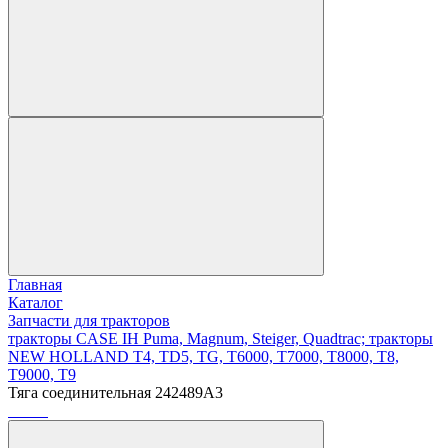
Главная
Каталог
Запчасти для тракторов
тракторы CASE IH Puma, Magnum, Steiger, Quadtrac; тракторы
NEW HOLLAND T4, TD5, TG, T6000, T7000, T8000, T8,
T9000, T9
Тяга соединительная 242489A3