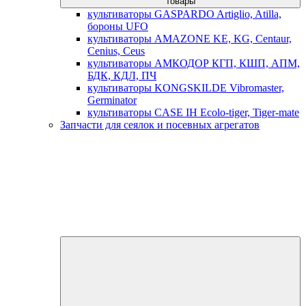
товары
культиваторы GASPARDO Artiglio, Atilla,
бороны UFO
культиваторы AMAZONE KE, KG, Centaur,
Cenius, Ceus
культиваторы АМКОДОР КГП, КШП, АПМ,
БДК, КДЛ, ПЧ
культиваторы KONGSKILDE Vibromaster,
Germinator
культиваторы CASE IH Ecolo-tiger, Tiger-mate
Запчасти для сеялок и посевных агрегатов