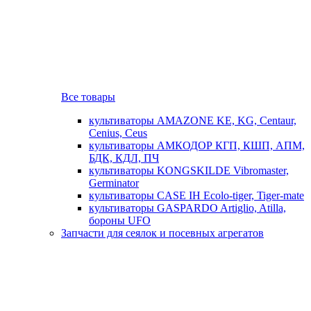
Все товары
культиваторы AMAZONE KE, KG, Centaur,
Cenius, Ceus
культиваторы АМКОДОР КГП, КШП, АПМ,
БДК, КДЛ, ПЧ
культиваторы KONGSKILDE Vibromaster,
Germinator
культиваторы CASE IH Ecolo-tiger, Tiger-mate
культиваторы GASPARDO Artiglio, Atilla,
бороны UFO
Запчасти для сеялок и посевных агрегатов