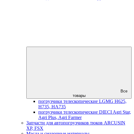
Все
товары
погрузчики телескопические LGMG H625,
H735, HA735
погрузчики телескопические DIECI Agri Star,
Agri Plus, Agri Farmer
Запчасти для автопогрузчиков тюков ARCUSIN
XP, FSX
Масла и смазочные материалы