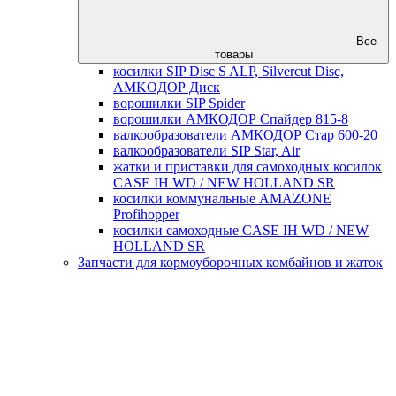
Все
товары
косилки SIP Disc S ALP, Silvercut Disc,
AMKOДОР Диск
ворошилки SIP Spider
ворошилки АМКОДОР Спайдер 815-8
валкообразователи АМКОДОР Стар 600-20
валкообразователи SIP Star, Air
жатки и приставки для самоходных косилок
CASE IH WD / NEW HOLLAND SR
косилки коммунальные AMAZONE
Profihopper
косилки самоходные CASE IH WD / NEW
HOLLAND SR
Запчасти для кормоуборочных комбайнов и жаток