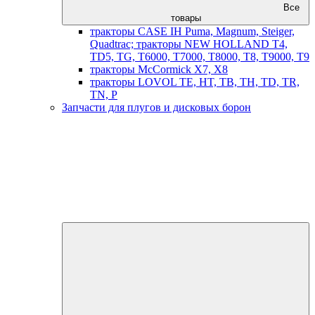
Все
товары
тракторы CASE IH Puma, Magnum, Steiger,
Quadtrac; тракторы NEW HOLLAND T4,
TD5, TG, T6000, T7000, T8000, T8, T9000, T9
тракторы McCormick X7, X8
тракторы LOVOL TE, HT, TB, TH, TD, TR,
TN, P
Запчасти для плугов и дисковых борон