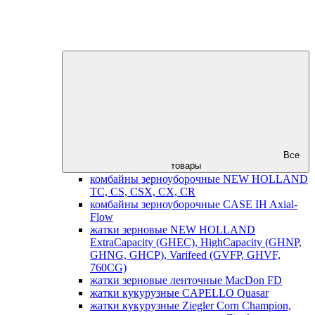
Все
товары
комбайны зерноуборочные NEW HOLLAND
TC, CS, CSX, CX, CR
комбайны зерноуборочные CASE IH Axial-
Flow
жатки зерновые NEW HOLLAND
ExtraCapacity (GHEC), HighCapacity (GHNP,
GHNG, GHCP), Varifeed (GVFP, GHVF,
760CG)
жатки зерновые ленточные MacDon FD
жатки кукурузные CAPELLO Quasar
жатки кукурузные Ziegler Corn Champion,