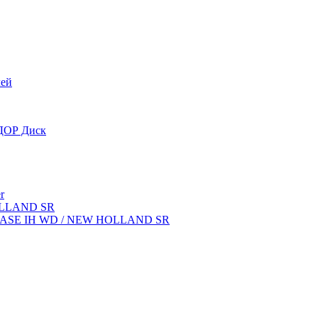
лей
OДОР Диск
r
OLLAND SR
ок CASE IH WD / NEW HOLLAND SR