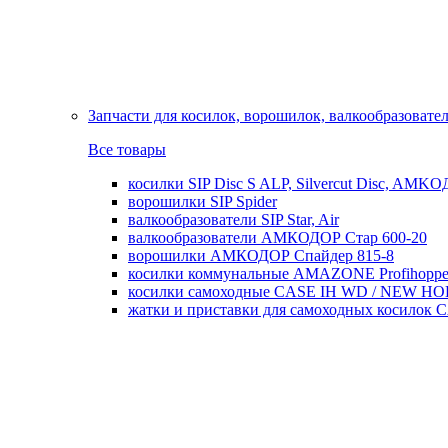
Запчасти для косилок, ворошилок, валкообразовате
Все товары
косилки SIP Disc S ALP, Silvercut Disc, AMK
ворошилки SIP Spider
валкообразователи SIP Star, Air
валкообразователи АМКОДОР Стар 600-20
ворошилки АМКОДОР Спайдер 815-8
косилки коммунальные AMAZONE Profihoppe
косилки самоходные CASE IH WD / NEW H
жатки и приставки для самоходных косил