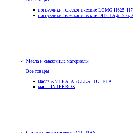
погрузчики телескопические LGMG H625, H7
погрузчики телескопические DIECI Agri Star, Ag
Масла и смазочные материалы
Все товары
масла AMBRA, AKCELA, TUTELA
масла INTERBOX
Системы автовождения CHCNAV