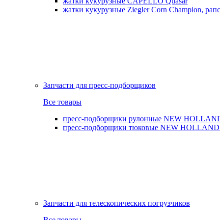
жатки кукурузные CAPELLO Quasar
жатки кукурузные Ziegler Corn Champion, рапс
Запчасти для пресс-подборщиков
Все товары
пресс-подборщики рулонные NEW HOLLAND BR,
пресс-подборщики тюковые NEW HOLLAND B
Запчасти для телескопических погрузчиков
Все товары