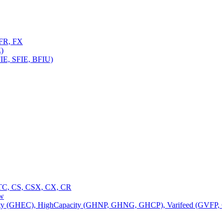
FR, FX
)
E, SFIE, BFIU)
C, CS, CSX, CX, CR
ow
 (GHEC), HighCapacity (GHNP, GHNG, GHCP), Varifeed (GVFP