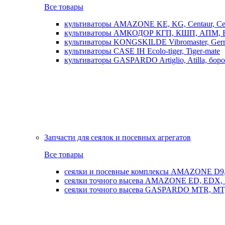
Все товары
культиваторы AMAZONE KE, KG, Centaur, Cen
культиваторы АМКОДОР КГП, КШП, АПМ, 
культиваторы KONGSKILDE Vibromaster, Germ
культиваторы CASE IH Ecolo-tiger, Tiger-mate
культиваторы GASPARDO Artiglio, Atilla, бо
Запчасти для сеялок и посевных агрегатов
Все товары
сеялки и посевные комплексы AMAZONE D9, AD
сеялки точного высева AMAZONE ED, EDX, 
сеялки точного высева GASPARDO MTR, MT, SP, 