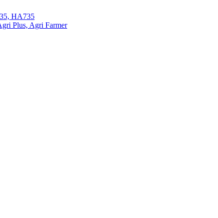
35, HA735
ri Plus, Agri Farmer