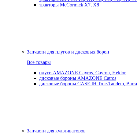
тракторы McCormick X7, X8
Запчасти для плугов и дисковых борон
Все товары
плуги AMAZONE Cayros, Cayron, Hektor
дисковые бороны AMAZONE Catros
дисковые бороны CASE IH True-Tandem, Barra
Запчасти для культиваторов