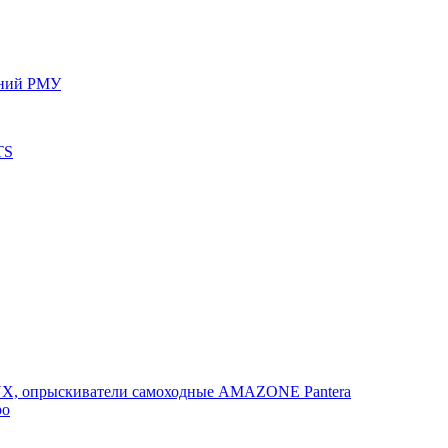
ений РМУ
TS
, опрыскиватели самоходные AMAZONE Pantera
po