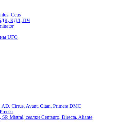
ius, Ceus
БДК, КДЛ, ПЧ
inator
роны UFO
, Cirrus, Avant, Citan, Primera DMC
Precea
Mistral, сеялки Centauro, Directa, Aliante