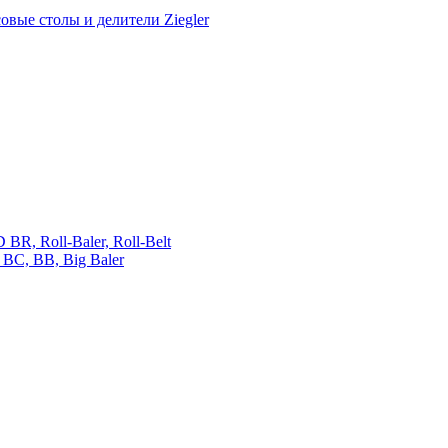
овые столы и делители Ziegler
 Roll-Baler, Roll-Belt
C, BB, Big Baler