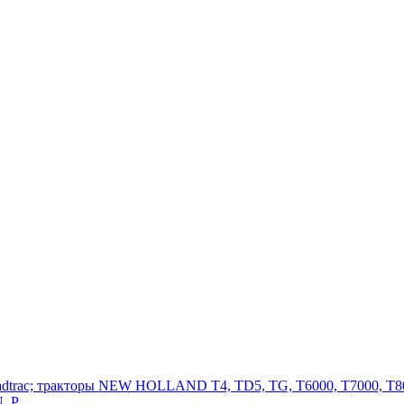
adtrac; тракторы NEW HOLLAND T4, TD5, TG, T6000, T7000, T80
, P