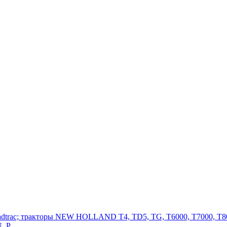
adtrac; тракторы NEW HOLLAND T4, TD5, TG, T6000, T7000, T80
, P