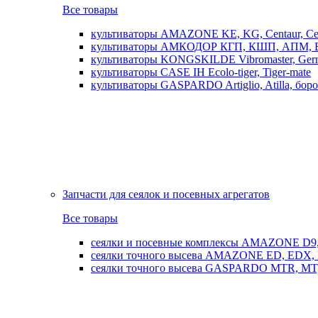
Все товары
культиваторы AMAZONE KE, KG, Centaur, Cen
культиваторы АМКОДОР КГП, КШП, АПМ, 
культиваторы KONGSKILDE Vibromaster, Germ
культиваторы CASE IH Ecolo-tiger, Tiger-mate
культиваторы GASPARDO Artiglio, Atilla, бо
Запчасти для сеялок и посевных агрегатов
Все товары
сеялки и посевные комплексы AMAZONE D9, AD
сеялки точного высева AMAZONE ED, EDX, 
сеялки точного высева GASPARDO MTR, MT, SP, 