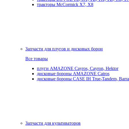
тракторы McCormick X7, X8
Запчасти для плугов и дисковых борон
Все товары
плуги AMAZONE Cayros, Cayron, Hektor
дисковые бороны AMAZONE Catros
дисковые бороны CASE IH True-Tandem, Barra
Запчасти для культиваторов