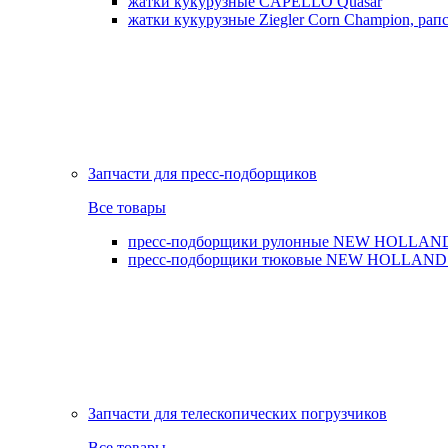
жатки кукурузные CAPELLO Quasar
жатки кукурузные Ziegler Corn Champion, рапс
Запчасти для пресс-подборщиков
Все товары
пресс-подборщики рулонные NEW HOLLAND BR,
пресс-подборщики тюковые NEW HOLLAND B
Запчасти для телескопических погрузчиков
Все товары