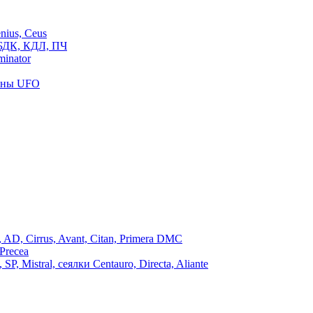
ius, Ceus
БДК, КДЛ, ПЧ
inator
роны UFO
, Cirrus, Avant, Citan, Primera DMC
Precea
Mistral, сеялки Centauro, Directa, Aliante