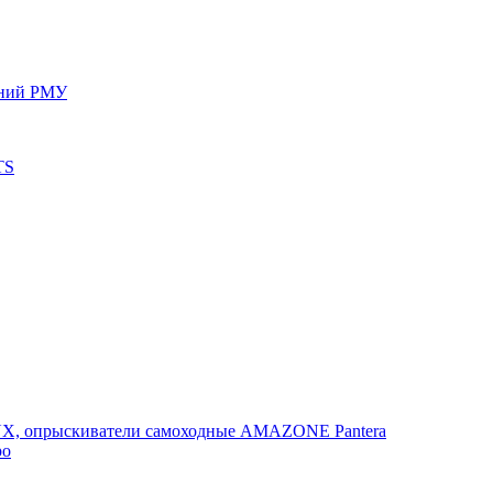
ений РМУ
TS
, опрыскиватели самоходные AMAZONE Pantera
po