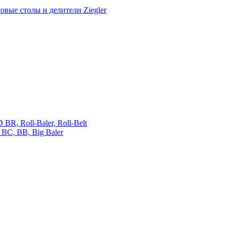
овые столы и делители Ziegler
 Roll-Baler, Roll-Belt
C, BB, Big Baler