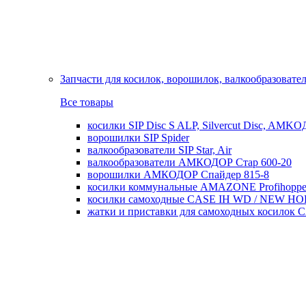
Запчасти для косилок, ворошилок, валкообразовате
Все товары
косилки SIP Disc S ALP, Silvercut Disc, AMK
ворошилки SIP Spider
валкообразователи SIP Star, Air
валкообразователи АМКОДОР Стар 600-20
ворошилки АМКОДОР Спайдер 815-8
косилки коммунальные AMAZONE Profihoppe
косилки самоходные CASE IH WD / NEW H
жатки и приставки для самоходных косил