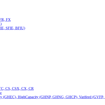
FR, FX
)
E, SFIE, BFIU)
C, CS, CSX, CX, CR
ow
 (GHEC), HighCapacity (GHNP, GHNG, GHCP), Varifeed (GVFP