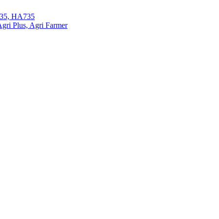
35, HA735
ri Plus, Agri Farmer