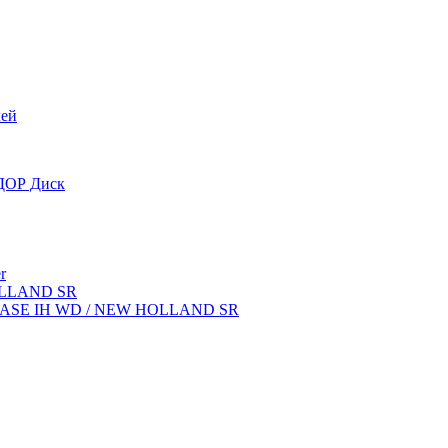
лей
OДОР Диск
r
OLLAND SR
ок CASE IH WD / NEW HOLLAND SR