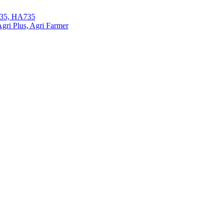
35, HA735
ri Plus, Agri Farmer