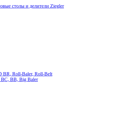
овые столы и делители Ziegler
 Roll-Baler, Roll-Belt
C, BB, Big Baler