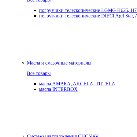
погрузчики телескопические LGMG H625, H7
погрузчики телескопические DIECI Agri Star, Ag
Масла и смазочные материалы
Все товары
масла AMBRA, AKCELA, TUTELA
масла INTERBOX
Системы автовождения CHCNAV