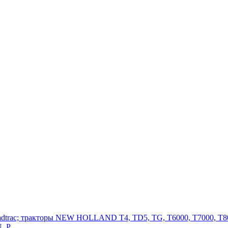
adtrac; тракторы NEW HOLLAND T4, TD5, TG, T6000, T7000, T80
, P