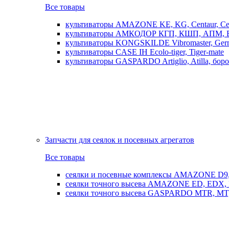
Все товары
культиваторы AMAZONE KE, KG, Centaur, Cen
культиваторы АМКОДОР КГП, КШП, АПМ, 
культиваторы KONGSKILDE Vibromaster, Germ
культиваторы CASE IH Ecolo-tiger, Tiger-mate
культиваторы GASPARDO Artiglio, Atilla, бо
Запчасти для сеялок и посевных агрегатов
Все товары
сеялки и посевные комплексы AMAZONE D9, AD
сеялки точного высева AMAZONE ED, EDX, 
сеялки точного высева GASPARDO MTR, MT, SP, 