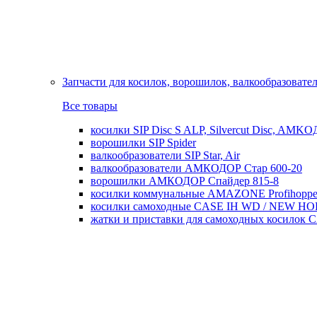
Запчасти для косилок, ворошилок, валкообразовате
Все товары
косилки SIP Disc S ALP, Silvercut Disc, AMK
ворошилки SIP Spider
валкообразователи SIP Star, Air
валкообразователи АМКОДОР Стар 600-20
ворошилки АМКОДОР Спайдер 815-8
косилки коммунальные AMAZONE Profihoppe
косилки самоходные CASE IH WD / NEW H
жатки и приставки для самоходных косил