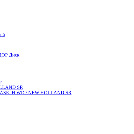
лей
OДОР Диск
r
OLLAND SR
ок CASE IH WD / NEW HOLLAND SR