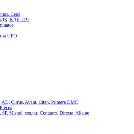
ius, Ceus
БДК, КДЛ, ПЧ
inator
роны UFO
, Cirrus, Avant, Citan, Primera DMC
Precea
Mistral, сеялки Centauro, Directa, Aliante