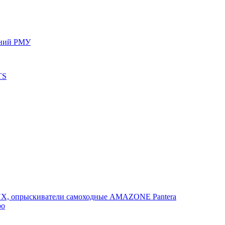
ений РМУ
TS
, опрыскиватели самоходные AMAZONE Pantera
po