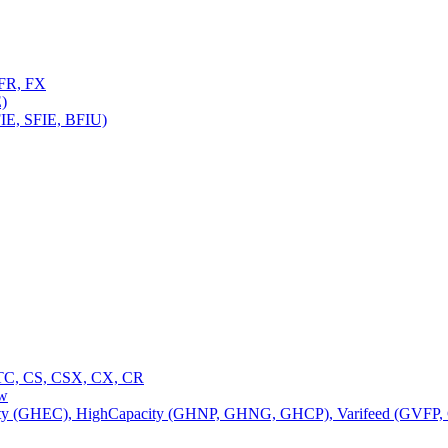
FR, FX
)
E, SFIE, BFIU)
C, CS, CSX, CX, CR
ow
 (GHEC), HighCapacity (GHNP, GHNG, GHCP), Varifeed (GVFP