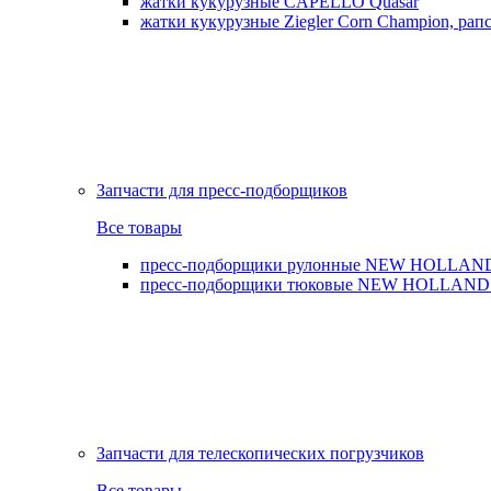
жатки кукурузные CAPELLO Quasar
жатки кукурузные Ziegler Corn Champion, рапс
Запчасти для пресс-подборщиков
Все товары
пресс-подборщики рулонные NEW HOLLAND BR,
пресс-подборщики тюковые NEW HOLLAND B
Запчасти для телескопических погрузчиков
Все товары