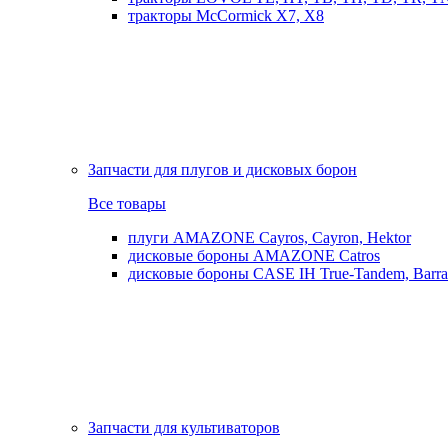
тракторы McCormick X7, X8
Запчасти для плугов и дисковых борон
Все товары
плуги AMAZONE Cayros, Cayron, Hektor
дисковые бороны AMAZONE Catros
дисковые бороны CASE IH True-Tandem, Barra
Запчасти для культиваторов