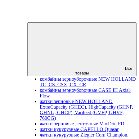
Все
товары
комбайны зерноуборочные NEW HOLLAND
TC, CS, CSX, CX, CR
комбайны зерноуборочные CASE IH Axial-
Flow
жатки зерновые NEW HOLLAND
ExtraCapacity (GHEC), HighCapacity (GHNP,
GHNG, GHCP), Varifeed (GVFP, GHVF,
760CG)
жатки зерновые ленточные MacDon FD
жатки кукурузные CAPELLO Quasar
жатки кукурузные Ziegler Corn Champion,