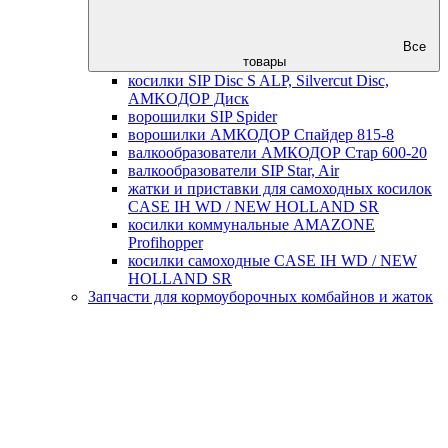
Все
товары
косилки SIP Disc S ALP, Silvercut Disc,
AMKOДОР Диск
ворошилки SIP Spider
ворошилки АМКОДОР Спайдер 815-8
валкообразователи АМКОДОР Стар 600-20
валкообразователи SIP Star, Air
жатки и приставки для самоходных косилок
CASE IH WD / NEW HOLLAND SR
косилки коммунальные AMAZONE
Profihopper
косилки самоходные CASE IH WD / NEW
HOLLAND SR
Запчасти для кормоуборочных комбайнов и жаток