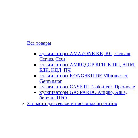
Все товары
культиваторы AMAZONE KE, KG, Centaur,
Cenius, Ceus
культиваторы АМКОДОР КГП, КШП, АПМ,
БДК, КДЛ, ПЧ
культиваторы KONGSKILDE Vibromaster,
Germinator
культиваторы CASE IH Ecolo-tiger, Tiger-mate
культиваторы GASPARDO Artiglio, Atilla,
бороны UFO
Запчасти для сеялок и посевных агрегатов