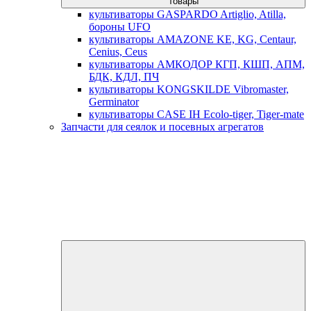
товары
культиваторы GASPARDO Artiglio, Atilla,
бороны UFO
культиваторы AMAZONE KE, KG, Centaur,
Cenius, Ceus
культиваторы АМКОДОР КГП, КШП, АПМ,
БДК, КДЛ, ПЧ
культиваторы KONGSKILDE Vibromaster,
Germinator
культиваторы CASE IH Ecolo-tiger, Tiger-mate
Запчасти для сеялок и посевных агрегатов