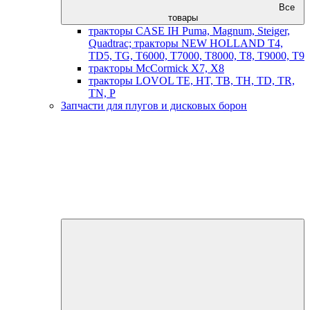
Все
товары
тракторы CASE IH Puma, Magnum, Steiger,
Quadtrac; тракторы NEW HOLLAND T4,
TD5, TG, T6000, T7000, T8000, T8, T9000, T9
тракторы McCormick X7, X8
тракторы LOVOL TE, HT, TB, TH, TD, TR,
TN, P
Запчасти для плугов и дисковых борон