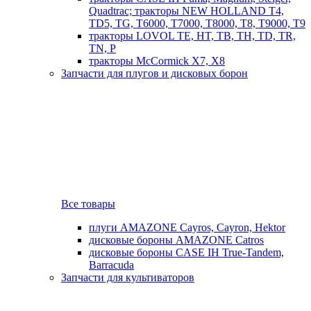
Quadtrac; тракторы NEW HOLLAND T4,
TD5, TG, T6000, T7000, T8000, T8, T9000, T9
тракторы LOVOL TE, HT, TB, TH, TD, TR,
TN, P
тракторы McCormick X7, X8
Запчасти для плугов и дисковых борон
Все товары
плуги AMAZONE Cayros, Cayron, Hektor
дисковые бороны AMAZONE Catros
дисковые бороны CASE IH True-Tandem,
Barracuda
Запчасти для культиваторов