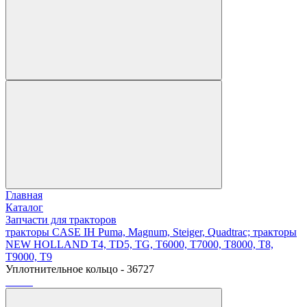
Главная
Каталог
Запчасти для тракторов
тракторы CASE IH Puma, Magnum, Steiger, Quadtrac; тракторы
NEW HOLLAND T4, TD5, TG, T6000, T7000, T8000, T8,
T9000, T9
Уплотнительное кольцо - 36727