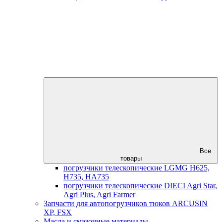
Все
товары
погрузчики телескопические LGMG H625,
H735, HA735
погрузчики телескопические DIECI Agri Star,
Agri Plus, Agri Farmer
Запчасти для автопогрузчиков тюков ARCUSIN
XP, FSX
Масла и смазочные материалы