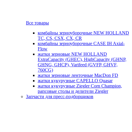
Все товары
комбайны зерноуборочные NEW HOLLAND
TC, CS, CSX, CX, CR
комбайны зерноуборочные CASE IH Axial-
Flow
жатки зерновые NEW HOLLAND
ExtraCapacity (GHEC), HighCapacity (GHNP,
GHNG, GHCP), Varifeed (GVFP, GHVF,
760CG)
жатки зерновые ленточные MacDon FD
жатки кукурузные CAPELLO Quasar
жатки кукурузные Ziegler Corn Champion,
рапсовые столы и делители Ziegler
Запчасти для пресс-подборщиков