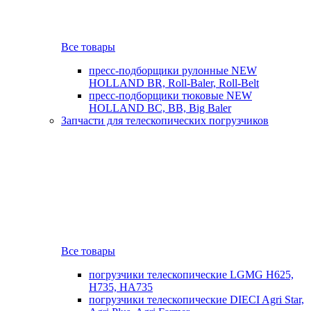
Все товары
пресс-подборщики рулонные NEW
HOLLAND BR, Roll-Baler, Roll-Belt
пресс-подборщики тюковые NEW
HOLLAND BC, BB, Big Baler
Запчасти для телескопических погрузчиков
Все товары
погрузчики телескопические LGMG H625,
H735, HA735
погрузчики телескопические DIECI Agri Star,