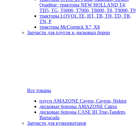
Quadtrac; тракторы NEW HOLLAND T4,
TD5, TG, T6000, T7000, T8000, T8, T9000, T9
тракторы LOVOL TE, HT, TB, TH, TD, TR,
TN, P
тракторы McCormick X7, X8
Запчасти для плугов и дисковых борон
Все товары
плуги AMAZONE Cayros, Cayron, Hektor
дисковые бороны AMAZONE Catros
дисковые бороны CASE IH True-Tandem,
Barracuda
Запчасти для культиваторов