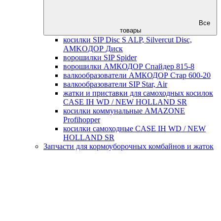
Все
товары
косилки SIP Disc S ALP, Silvercut Disc,
AMKOДОР Диск
ворошилки SIP Spider
ворошилки АМКОДОР Спайдер 815-8
валкообразователи АМКОДОР Стар 600-20
валкообразователи SIP Star, Air
жатки и приставки для самоходных косилок
CASE IH WD / NEW HOLLAND SR
косилки коммунальные AMAZONE
Profihopper
косилки самоходные CASE IH WD / NEW
HOLLAND SR
Запчасти для кормоуборочных комбайнов и жаток