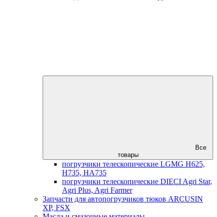
Все
товары
погрузчики телескопические LGMG H625,
H735, HA735
погрузчики телескопические DIECI Agri Star,
Agri Plus, Agri Farmer
Запчасти для автопогрузчиков тюков ARCUSIN
XP, FSX
Масла и смазочные материалы