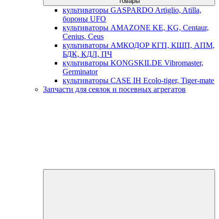
товары
культиваторы GASPARDO Artiglio, Atilla,
бороны UFO
культиваторы AMAZONE KE, KG, Centaur,
Cenius, Ceus
культиваторы АМКОДОР КГП, КШП, АПМ,
БДК, КДЛ, ПЧ
культиваторы KONGSKILDE Vibromaster,
Germinator
культиваторы CASE IH Ecolo-tiger, Tiger-mate
Запчасти для сеялок и посевных агрегатов