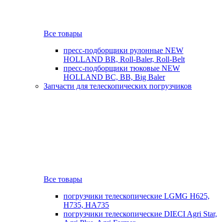
Все товары
пресс-подборщики рулонные NEW
HOLLAND BR, Roll-Baler, Roll-Belt
пресс-подборщики тюковые NEW
HOLLAND BC, BB, Big Baler
Запчасти для телескопических погрузчиков
Все товары
погрузчики телескопические LGMG H625,
H735, HA735
погрузчики телескопические DIECI Agri Star,