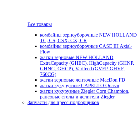
Все товары
комбайны зерноуборочные NEW HOLLAND
TC, CS, CSX, CX, CR
комбайны зерноуборочные CASE IH Axial-
Flow
жатки зерновые NEW HOLLAND
ExtraCapacity (GHEC), HighCapacity (GHNP,
GHNG, GHCP), Varifeed (GVFP, GHVF,
760CG)
жатки зерновые ленточные MacDon FD
жатки кукурузные CAPELLO Quasar
жатки кукурузные Ziegler Corn Champion,
рапсовые столы и делители Ziegler
Запчасти для пресс-подборщиков