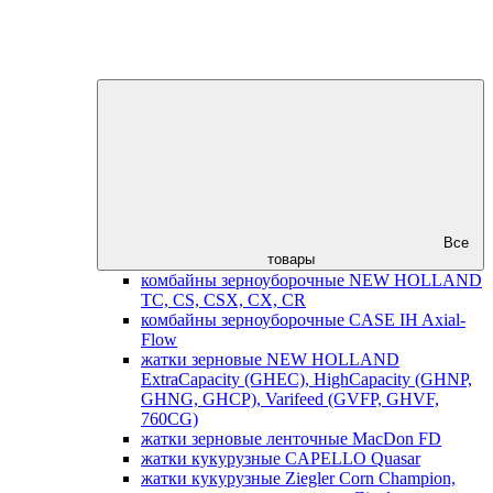
Все
товары
комбайны зерноуборочные NEW HOLLAND
TC, CS, CSX, CX, CR
комбайны зерноуборочные CASE IH Axial-
Flow
жатки зерновые NEW HOLLAND
ExtraCapacity (GHEC), HighCapacity (GHNP,
GHNG, GHCP), Varifeed (GVFP, GHVF,
760CG)
жатки зерновые ленточные MacDon FD
жатки кукурузные CAPELLO Quasar
жатки кукурузные Ziegler Corn Champion,