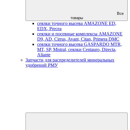
Все
товары
сеялки точного высева AMAZONE ED,
EDX, Precea
сеялки и посевные комплексы AMAZONE
D9, AD, Cirrus, Avant, Citan, Primera DMC
сеялки точного высева GASPARDO MTR,
MT, SP, Mistral, сеялки Centauro, Directa,
Aliante
Запчасти для распределителей минеральных
удобрений РМУ