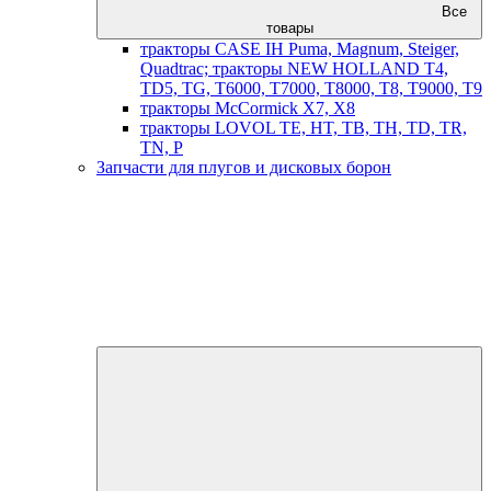
Все
товары
тракторы CASE IH Puma, Magnum, Steiger,
Quadtrac; тракторы NEW HOLLAND T4,
TD5, TG, T6000, T7000, T8000, T8, T9000, T9
тракторы McCormick X7, X8
тракторы LOVOL TE, HT, TB, TH, TD, TR,
TN, P
Запчасти для плугов и дисковых борон