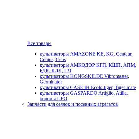
Все товары
культиваторы AMAZONE KE, KG, Centaur,
Cenius, Ceus
культиваторы АМКОДОР КГП, КШП, АПМ,
БДК, КДЛ, ПЧ
культиваторы KONGSKILDE Vibromaster,
Germinator
культиваторы CASE IH Ecolo-tiger, Tiger-mate
культиваторы GASPARDO Artiglio, Atilla,
бороны UFO
Запчасти для сеялок и посевных агрегатов