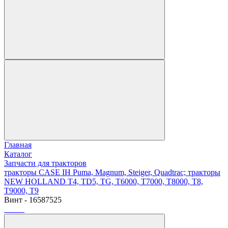
Главная
Каталог
Запчасти для тракторов
тракторы CASE IH Puma, Magnum, Steiger, Quadtrac; тракторы
NEW HOLLAND T4, TD5, TG, T6000, T7000, T8000, T8,
T9000, T9
Винт - 16587525